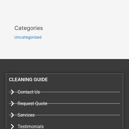
Categories
Uncategorized
CLEANING GUIDE
Contact Us
Request Quote
Services
Testimonials