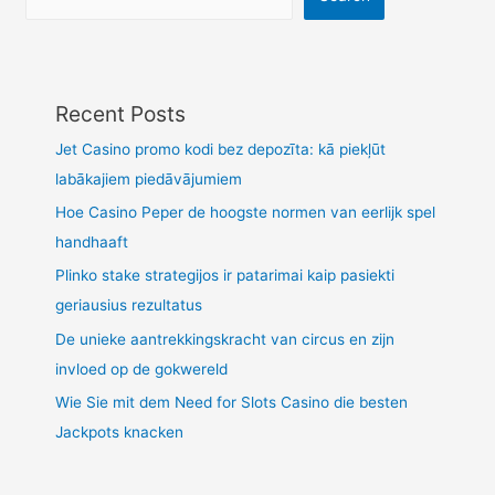
Recent Posts
Jet Casino promo kodi bez depozīta: kā piekļūt
labākajiem piedāvājumiem
Hoe Casino Peper de hoogste normen van eerlijk spel
handhaaft
Plinko stake strategijos ir patarimai kaip pasiekti
geriausius rezultatus
De unieke aantrekkingskracht van circus en zijn
invloed op de gokwereld
Wie Sie mit dem Need for Slots Casino die besten
Jackpots knacken