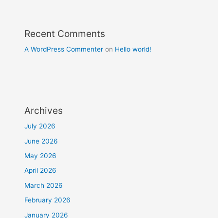
Recent Comments
A WordPress Commenter
on
Hello world!
Archives
July 2026
June 2026
May 2026
April 2026
March 2026
February 2026
January 2026