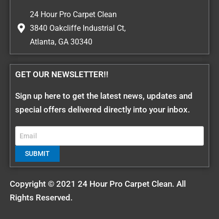
24 Hour Pro Carpet Clean
3840 Oakcliffe Industrial Ct,
Atlanta, GA 30340
GET OUR NEWSLETTER!!
Sign up here to get the latest news, updates and
special offers delivered directly into your inbox.
Copyright © 2021 24 Hour Pro Carpet Clean. All
Rights Reserved.