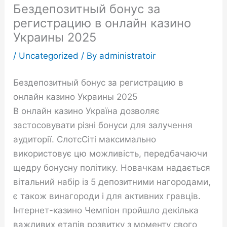
Бездепозитный бонус за
регистрацию в онлайн казино
Украины 2025
/
Uncategorized
/ By
administratoir
Бездепозитный бонус за регистрацию в
онлайн казино Украины 2025
В онлайн казино Україна дозволяє
застосовувати різні бонуси для залучення
аудиторії. СлотсСіті максимально
використовує цю можливість, передбачаючи
щедру бонусну політику. Новачкам надається
вітальний набір із 5 депозитними нагородами,
є також винагороди і для активних гравців.
Інтернет-казино Чемпіон пройшло декілька
важливих етапів розвитку з моменту свого