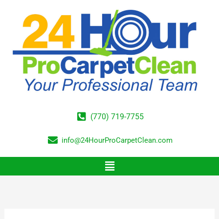
Skip
to
content
(770) 719-7755
info@24HourProCarpetClean.com
Menu