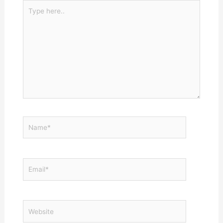
Type
here..
Name*
Email*
Website