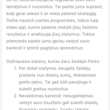
laimėjimus ir nuostolius. Tai padės jums suprasti,
kaip gerai sekasi ir ar reikia pakeisti strategiją.
Galite naudoti įvairias programėles, tokius kaip
stake app
, kurios padeda stebėti jūsų žaidimo
rezultatus ir analizuoja jūsų statymus. Tokios
priemonės padės jums geriau valdyti savo
bankroll ir priimti pagrįstus sprendimus.
Dažniausios klaidos, kurias daro žaidėjai Plinko
Per dideli statymai: daugelis žaidėjų
pradeda nuo didelių sumų, tikėdamiesi
greito pelno. Tai gali būti pavojinga ir
sukelti greitus nuostolius.
Nevaldomas bankroll: nesugebėjimas
valdyti savo biudžeto gali sukelti didelių
finansinių problemų. Svarbu laikytis