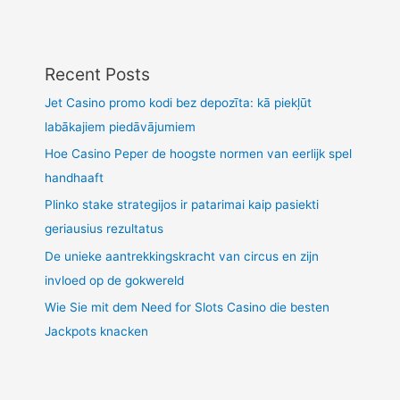
Recent Posts
Jet Casino promo kodi bez depozīta: kā piekļūt
labākajiem piedāvājumiem
Hoe Casino Peper de hoogste normen van eerlijk spel
handhaaft
Plinko stake strategijos ir patarimai kaip pasiekti
geriausius rezultatus
De unieke aantrekkingskracht van circus en zijn
invloed op de gokwereld
Wie Sie mit dem Need for Slots Casino die besten
Jackpots knacken