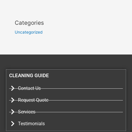
Categories
Uncategorized
CLEANING GUIDE
Contact Us
Request Quote
Services
Testimonials