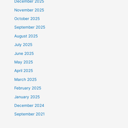
December 2025
November 2025
October 2025
September 2025
August 2025
July 2025
June 2025
May 2025
April 2025
March 2025
February 2025
January 2025
December 2024
September 2021