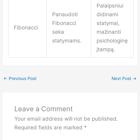
Palaipsniui
Panaudoti
didinami
Fibonacci
statymai,
Fibonacci
seka
mažinanti
statymams.
psichologinę
įtampą.
←
Previous Post
Next Post
→
Leave a Comment
Your email address will not be published.
Required fields are marked
*