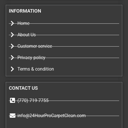
INFORMATION
Home
About Us
Customer service
Privacy policy
Terms & condition
CONTACT US
(770) 719-7755
info@24HourProCarpetClean.com