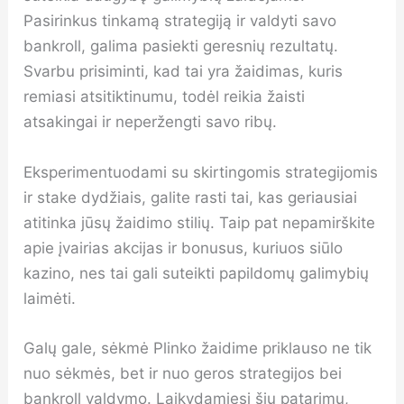
Pasirinkus tinkamą strategiją ir valdyti savo
bankroll, galima pasiekti geresnių rezultatų.
Svarbu prisiminti, kad tai yra žaidimas, kuris
remiasi atsitiktinumu, todėl reikia žaisti
atsakingai ir neperžengti savo ribų.
Eksperimentuodami su skirtingomis strategijomis
ir stake dydžiais, galite rasti tai, kas geriausiai
atitinka jūsų žaidimo stilių. Taip pat nepamirškite
apie įvairias akcijas ir bonusus, kuriuos siūlo
kazino, nes tai gali suteikti papildomų galimybių
laimėti.
Galų gale, sėkmė Plinko žaidime priklauso ne tik
nuo sėkmės, bet ir nuo geros strategijos bei
bankroll valdymo. Laikydamiesi šių patarimų,