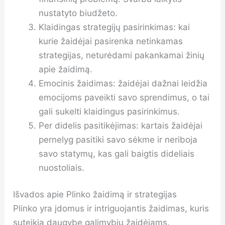
nustatyto biudžeto.
Klaidingas strategijų pasirinkimas: kai
kurie žaidėjai pasirenka netinkamas
strategijas, neturėdami pakankamai žinių
apie žaidimą.
Emocinis žaidimas: žaidėjai dažnai leidžia
emocijoms paveikti savo sprendimus, o tai
gali sukelti klaidingus pasirinkimus.
Per didelis pasitikėjimas: kartais žaidėjai
pernelyg pasitiki savo sėkme ir neriboja
savo statymų, kas gali baigtis dideliais
nuostoliais.
Išvados apie Plinko žaidimą ir strategijas
Plinko yra įdomus ir intriguojantis žaidimas, kuris
suteikia daugybę galimybių žaidėjams.