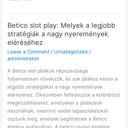
Betico slot play: Melyek a legjobb
Betico
stratégiák a nagy nyeremények
slot
play:
eléréséhez
Melyek
Leave a Comment
/
Uncategorized
/
a
administratoir
legjobb
A Betico slot játékok népszerűsége
stratégiák
folyamatosan növekszik, és sok játékos keresi a
a
legjobb stratégiákat a nagy nyeremények
nagy
eléréséhez. Cikkünkben felfedezzük a különböző
nyeremények
megközelítéseket, amelyeket a játékosok
eléréséhez
használnak, valamint valódi tapasztalatokat
osztunk meg, amelyek segíthetnek a Betico
élmény javításában. A betico casino kínálata