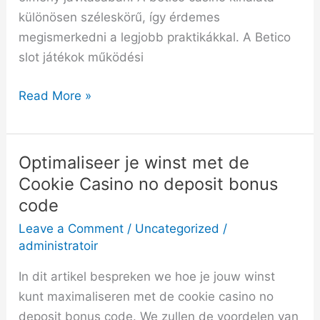
különösen széleskörű, így érdemes
megismerkedni a legjobb praktikákkal. A Betico
slot játékok működési
Read More »
Optimaliseer je winst met de
Optimaliseer
Cookie Casino no deposit bonus
je
winst
code
met
Leave a Comment
/
Uncategorized
/
de
administratoir
Cookie
In dit artikel bespreken we hoe je jouw winst
Casino
kunt maximaliseren met de cookie casino no
no
deposit bonus code. We zullen de voordelen van