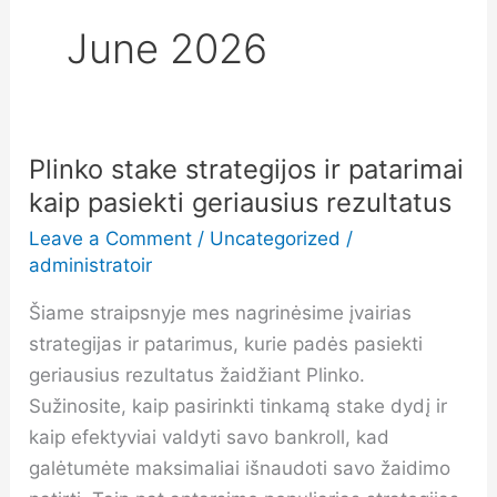
June 2026
Plinko stake strategijos ir patarimai
Plinko
kaip pasiekti geriausius rezultatus
stake
strategijos
Leave a Comment
/
Uncategorized
/
ir
administratoir
patarimai
Šiame straipsnyje mes nagrinėsime įvairias
kaip
strategijas ir patarimus, kurie padės pasiekti
pasiekti
geriausius rezultatus žaidžiant Plinko.
geriausius
Sužinosite, kaip pasirinkti tinkamą stake dydį ir
rezultatus
kaip efektyviai valdyti savo bankroll, kad
galėtumėte maksimaliai išnaudoti savo žaidimo