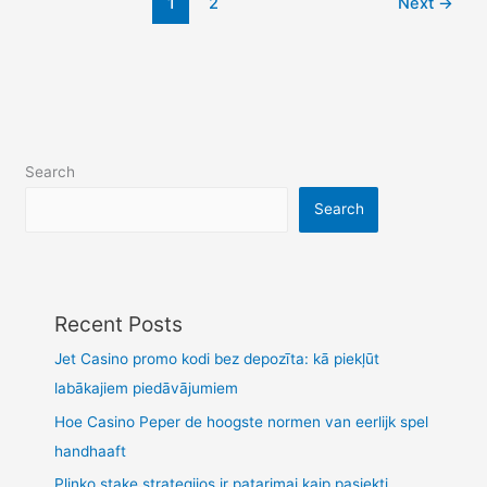
1
2
Next
→
Search
Search
Recent Posts
Jet Casino promo kodi bez depozīta: kā piekļūt
labākajiem piedāvājumiem
Hoe Casino Peper de hoogste normen van eerlijk spel
handhaaft
Plinko stake strategijos ir patarimai kaip pasiekti