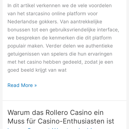
In dit artikel verkennen we de vele voordelen
platform
van het starcasino online platform voor
voor
Nederlandse gokkers. Van aantrekkelijke
Nederlandse
bonussen tot een gebruiksvriendelijke interface,
gokkers
we bespreken de kenmerken die dit platform
populair maken. Verder delen we authentieke
getuigenissen van spelers die hun ervaringen
met het casino hebben gedeeld, zodat je een
goed beeld krijgt van wat
Read More »
Warum das Rollero Casino ein
Warum
Muss für Casino-Enthusiasten ist
das
Rollero