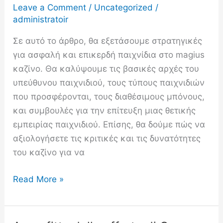
Ασφαλώς
Leave a Comment
/
Uncategorized
/
και
administratoir
Επικερδώς
Σε αυτό το άρθρο, θα εξετάσουμε στρατηγικές
στο
για ασφαλή και επικερδή παιχνίδια στο magius
Magius
καζίνο. Θα καλύψουμε τις βασικές αρχές του
Οnline
υπεύθυνου παιχνιδιού, τους τύπους παιχνιδιών
Καζίνο
που προσφέρονται, τους διαθέσιμους μπόνους,
και συμβουλές για την επίτευξη μιας θετικής
εμπειρίας παιχνιδιού. Επίσης, θα δούμε πώς να
αξιολογήσετε τις κριτικές και τις δυνατότητες
του καζίνο για να
Read More »