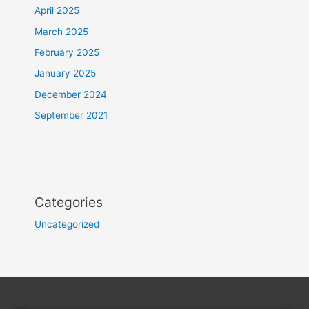
April 2025
March 2025
February 2025
January 2025
December 2024
September 2021
Categories
Uncategorized