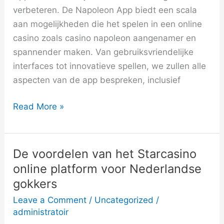
ervaring
verbeteren. De Napoleon App biedt een scala
naar
aan mogelijkheden die het spelen in een online
een
casino zoals casino napoleon aangenamer en
hoger
spannender maken. Van gebruiksvriendelijke
niveau
interfaces tot innovatieve spellen, we zullen alle
tilt
aspecten van de app bespreken, inclusief
Read More »
De voordelen van het Starcasino
De
online platform voor Nederlandse
voordelen
van
gokkers
het
Leave a Comment
/
Uncategorized
/
Starcasino
administratoir
online