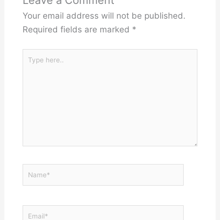
Leave a Comment
Your email address will not be published.
Required fields are marked
*
Type
here..
Name*
Email*