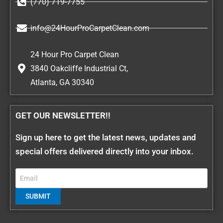
(770) 719-7755
info@24HourProCarpetClean.com
24 Hour Pro Carpet Clean
3840 Oakcliffe Industrial Ct,
Atlanta, GA 30340
GET OUR NEWSLETTER!!
Sign up here to get the latest news, updates and
special offers delivered directly into your inbox.