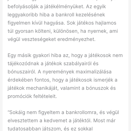
befolyásolják a játékélményüket. Az egyik
leggyakoribb hiba a bankroll kezelésének
figyelmen kívül hagyása. Sok játékos hajlamos
túl gyorsan költeni, különösen, ha nyernek, ami
végül veszteségeket eredményezhet.
Egy másik gyakori hiba az, hogy a játékosok nem
tájékozódnak a játékok szabályairól és
bónuszairól. A nyeremények maximalizálása
érdekében fontos, hogy a játékosok ismerjék a
játékok mechanikáját, valamint a bónuszok és
promóciók feltételeit.
“Sokáig nem figyeltem a bankrollomra, és végül
elvesztettem a kedvemet a játéktól. Most már
tudatosabban játszom, és ez sokkal