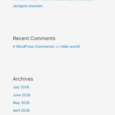
Jackpots knacken
Recent Comments
A WordPress Commenter
on
Hello world!
Archives
July 2026
June 2026
May 2026
April 2026