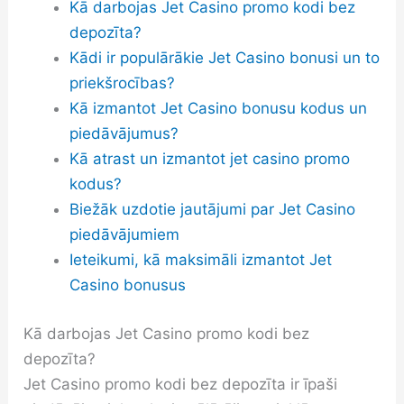
Kā darbojas Jet Casino promo kodi bez
depozīta?
Kādi ir populārākie Jet Casino bonusi un to
priekšrocības?
Kā izmantot Jet Casino bonusu kodus un
piedāvājumus?
Kā atrast un izmantot jet casino promo
kodus?
Biežāk uzdotie jautājumi par Jet Casino
piedāvājumiem
Ieteikumi, kā maksimāli izmantot Jet
Casino bonusus
Kā darbojas Jet Casino promo kodi bez
depozīta?
Jet Casino promo kodi bez depozīta ir īpaši