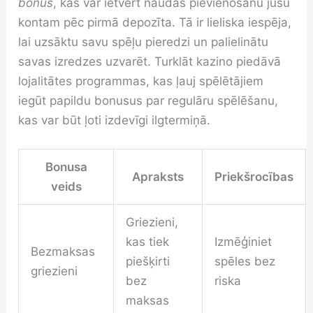
bonus
, kas var ietvert naudas pievienošanu jūsu
kontam pēc pirmā depozīta. Tā ir lieliska iespēja,
lai uzsāktu savu spēļu pieredzi un palielinātu
savas izredzes uzvarēt. Turklāt kazino piedāvā
lojalitātes programmas, kas ļauj spēlētājiem
iegūt papildu bonusus par regulāru spēlēšanu,
kas var būt ļoti izdevīgi ilgtermiņā.
Bonusa
Apraksts
Priekšrocības
veids
Griezieni,
kas tiek
Izmēģiniet
Bezmaksas
piešķirti
spēles bez
griezieni
bez
riska
maksas