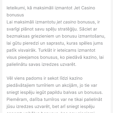
Ieteikumi, kā maksimāli izmantot Jet Casino
bonusus
Lai maksimāli izmantotu
jet casino
bonusus, ir
svarīgi plānot savu spēļu stratēģiju. Sāciet ar
bezmaksas griezieniem un bonusu izmantošanu,
lai gūtu pieredzi un saprastu, kuras spēles jums
patīk visvairāk. Turklāt ir ieteicams izmantot
visus pieejamos bonusus, ko piedāvā kazino, lai
palielinātu savas izredzes uzvarēt.
Vēl viens padoms ir sekot līdzi kazino
piedāvātajiem turnīriem un akcijām, jo tie var
sniegt iespēju iegūt papildu balvas un bonusus.
Piemēram, dalība turnīros var ne tikai palielināt
jūsu izredzes uzvarēt, bet arī sniegt iespēju