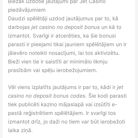
Biežāk uzdotie jautājumi par Jet Casino
piedāvājumiem
Daudzi spēlētāji uzdod jautājumus par to, kā
darbojas
jet casino no deposit bonus
un kā to
izmantot. Svarīgi ir atcerēties, ka šie bonusi
parasti ir pieejami tikai jauniem spēlētājiem un ir
jāievēro noteikti nosacījumi, lai tos aktivizētu.
Bieži vien tie ir saistīti ar minimālo likmju
prasībām vai spēļu ierobežojumiem.
Vēl viens izplatīts jautājums ir par to, kādi ir
jet
casino no deposit bonus codes
. Šie kodi parasti
tiek publicēti kazino mājaslapā vai izsūtīti e-
pastā reģistrētiem spēlētājiem. Ir svarīgi tos
izmantot drīz, jo daži no tiem var būt ierobežoti
laika ziņā.