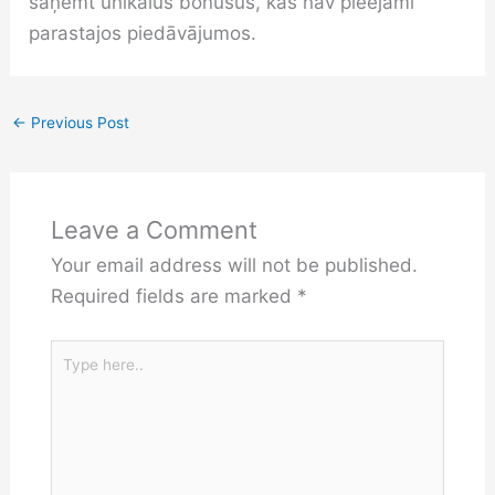
saņemt unikālus bonusus, kas nav pieejami
parastajos piedāvājumos.
←
Previous Post
Leave a Comment
Your email address will not be published.
Required fields are marked
*
Type
here..