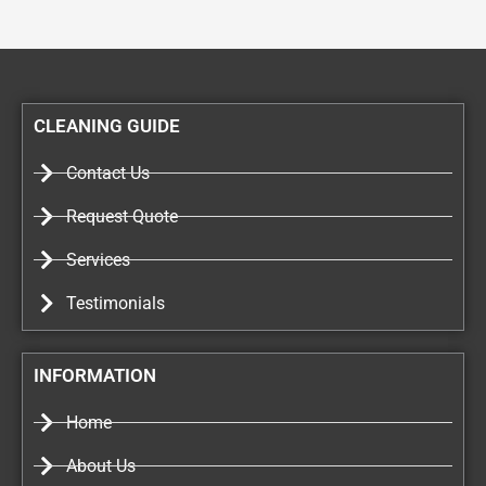
CLEANING GUIDE
Contact Us
Request Quote
Services
Testimonials
INFORMATION
Home
About Us