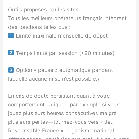
Outils proposés par les sites
Tous les meilleurs opérateurs français intègrent
des fonctions telles que :
Limite maximale mensuelle de dépôt
Temps limité par session (<90 minutes)
Option « pause » automatique pendant
laquelle aucune mise n’est possible.\
En cas de doute persistant quant à votre
comportement ludique—par exemple si vous
jouez plusieurs heures consécutives malgré
plusieurs pertes—tournez-vous vers « Jeu
Responsable France », organisme national