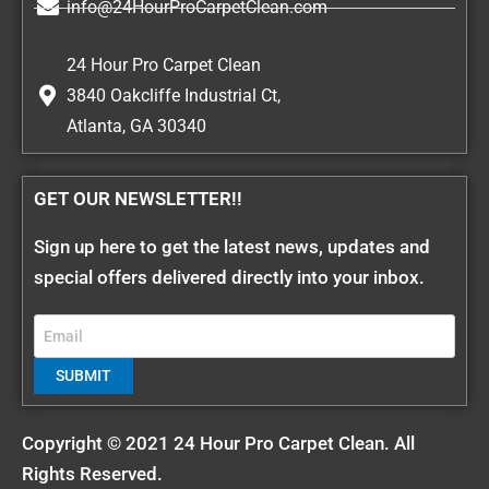
info@24HourProCarpetClean.com
24 Hour Pro Carpet Clean
3840 Oakcliffe Industrial Ct,
Atlanta, GA 30340
GET OUR NEWSLETTER!!
Sign up here to get the latest news, updates and
special offers delivered directly into your inbox.
Copyright © 2021 24 Hour Pro Carpet Clean. All
Rights Reserved.