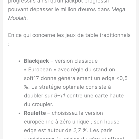
progressifs ainsi qu’un jackpot progressif
pouvant dépasser le million d’euros dans
Mega
Moolah
.
En ce qui concerne les jeux de table traditionnels
:
Blackjack
– version classique
« European » avec règle du stand on
soft17 donne généralement un edge <0,5
%. La stratégie optimale consiste à
doubler sur
9–11
contre une carte haute
du croupier.
Roulette
– choisissez la version
européenne à zéro unique ; son house
edge est autour de
2,7 %
. Les paris