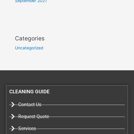
September 2021
Categories
Uncategorized
CLEANING GUIDE
Contact Us
Request Quote
Services