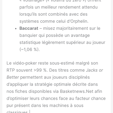
« voisinage» (« voisins du zéro ») offrent
parfois un meilleur rendement attendu
lorsqu’ils sont combinés avec des
systèmes comme celui d’Orphelin.
Baccarat
– misez majoritairement sur le
banquier qui possède un avantage
statistique légèrement supérieur au joueur
(~1,06 %).
Le vidéo‑poker reste sous‑estimé malgré son
RTP souvent >99 %. Des titres comme
Jacks or
Better
permettent aux joueurs disciplinés
d’appliquer la stratégie optimale décrite dans
nos fiches disponibles via Basketnews.Net afin
d’optimiser leurs chances face au facteur chance
pur présent dans les machines à sous
classiques.|