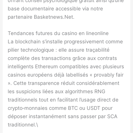
offrant conseil psychologique gratuit ainsi qu’une
base documentaire accessible via notre
partenaire Basketnews.Net.
Tendances futures du casino en line​online​
La blockchain s’installe progressivement comme
pilier technologique : elle assure traçabilité
complète des transactions grâce aux contrats
intelligents Ethereum compatibles avec plusieurs
casinos européens déjà labellisés « provably fair
». Cette transparence réduit considérablement
les suspicions liées aux algorithmes RNG
traditionnels tout en facilitant l’usage direct de
crypto‑monnaies comme BTC ou USDT pour
déposer instantanément sans passer par SCA
traditionnel.\