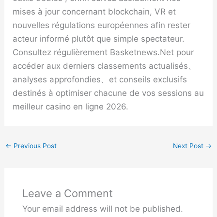
mises à jour concernant blockchain, VR et
nouvelles régulations européennes afin rester
acteur informé plutôt que simple spectateur.​
Consultez régulièrement Basketnews.Net pour
accéder aux derniers classements actualisés、
analyses approfondies、et conseils exclusifs
destinés à optimiser chacune de vos sessions au
meilleur casino en ligne 2026.​
←
Previous Post
Next Post
→
Leave a Comment
Your email address will not be published.