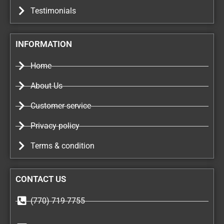
Testimonials
INFORMATION
Home
About Us
Customer service
Privacy policy
Terms & condition
CONTACT US
(770) 719-7755