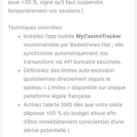
sous <30 %, signe qu’il faut suspendre
temporairement vos sessions.\
Techniques concrètes
Installez l’app mobile
MyCasinoTracker
recommandée par Basketnews.Net ; elle
synchronise automatiquement vos
transactions via API bancaire sécurisée.
Définissez des limites auto‑exclusion
quotidiennes directement depuis le
tableau « Limites » disponible sur chaque
plateforme légale française.
Activez l’alerte SMS dès que votre solde
dépasse ±50 % du budget alloué afin
d’être immédiatement conscient(e) d’une
dérive potentielle.\