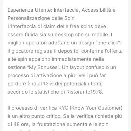
Esperienza Utente: Interfaccia, Accessibilità e
Personalizzazione delle Spin
L’interfaccia di claim delle free spins deve
essere fluida sia su desktop che su mobile. I
migliori operatori adottano un design “one‑click”:
il giocatore registra il deposito, conferma l’offerta
e le spin appaiono immediatamente nella
sezione “My Bonuses”. Un layout confuso o un
processo di attivazione a più livelli può far
perdere fino al 12 % dei potenziali utenti,
secondo le statistiche di Ristorante1978.
Il processo di verifica KYC (Know Your Customer)
è un altro punto critico. Se la verifica richiede più
di 48 ore, la frustrazione aumenta e le spin