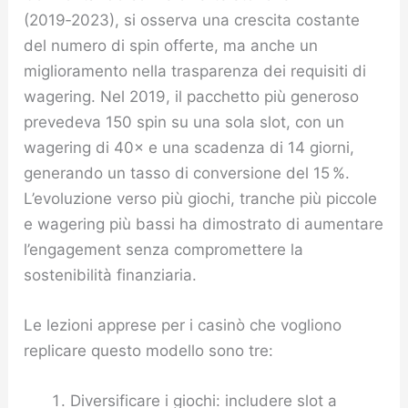
(2019‑2023), si osserva una crescita costante
del numero di spin offerte, ma anche un
miglioramento nella trasparenza dei requisiti di
wagering. Nel 2019, il pacchetto più generoso
prevedeva 150 spin su una sola slot, con un
wagering di 40× e una scadenza di 14 giorni,
generando un tasso di conversione del 15 %.
L’evoluzione verso più giochi, tranche più piccole
e wagering più bassi ha dimostrato di aumentare
l’engagement senza compromettere la
sostenibilità finanziaria.
Le lezioni apprese per i casinò che vogliono
replicare questo modello sono tre:
Diversificare i giochi: includere slot a