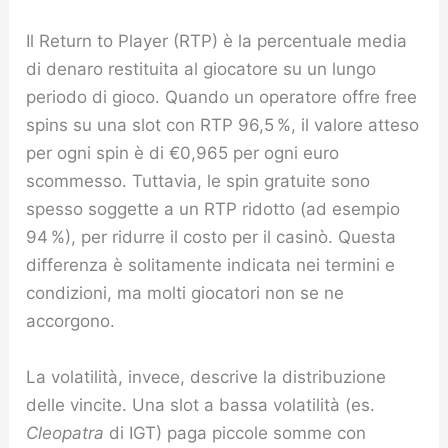
Il Return to Player (RTP) è la percentuale media
di denaro restituita al giocatore su un lungo
periodo di gioco. Quando un operatore offre free
spins su una slot con RTP 96,5 %, il valore atteso
per ogni spin è di €0,965 per ogni euro
scommesso. Tuttavia, le spin gratuite sono
spesso soggette a un RTP ridotto (ad esempio
94 %), per ridurre il costo per il casinò. Questa
differenza è solitamente indicata nei termini e
condizioni, ma molti giocatori non se ne
accorgono.
La volatilità, invece, descrive la distribuzione
delle vincite. Una slot a bassa volatilità (es.
Cleopatra
di IGT) paga piccole somme con