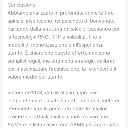
Conclusione
Abbiamo analizzato in profondità come le free
spins si inseriscono nei pacchetti di benvenuto,
partendo dalla struttura di calcolo, passando per
la tecnologia RNG, RTP e volatilità, fino ai
modelli di monetizzazione e all’esperienza
utente. È chiaro che queste offerte non sono
semplici regali, ma strumenti strategici calibrati
per massimizzare l’acquisizione, la retention e il
valore medio per utente.
Ristorante1978, grazie al suo approccio
indipendente e basato su dati, rimane il punto di
riferimento ideale per confrontare le migliori
promozioni attuali, inclusi i nuovi casino non
AAMS e la lista casino non AAMS più aggiornata.