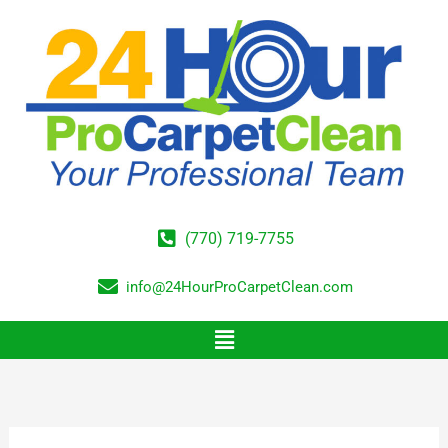
Skip
to
content
(770) 719-7755
info@24HourProCarpetClean.com
Menu