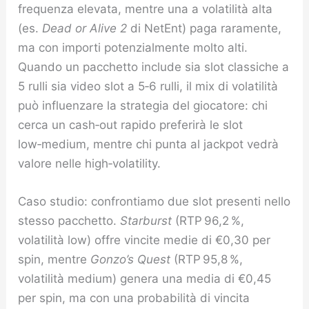
frequenza elevata, mentre una a volatilità alta
(es.
Dead or Alive 2
di NetEnt) paga raramente,
ma con importi potenzialmente molto alti.
Quando un pacchetto include sia slot classiche a
5 rulli sia video slot a 5‑6 rulli, il mix di volatilità
può influenzare la strategia del giocatore: chi
cerca un cash‑out rapido preferirà le slot
low‑medium, mentre chi punta al jackpot vedrà
valore nelle high‑volatility.
Caso studio: confrontiamo due slot presenti nello
stesso pacchetto.
Starburst
(RTP 96,2 %,
volatilità low) offre vincite medie di €0,30 per
spin, mentre
Gonzo’s Quest
(RTP 95,8 %,
volatilità medium) genera una media di €0,45
per spin, ma con una probabilità di vincita