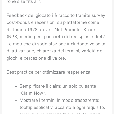
“one size fits all”.
Feedback dei giocatori è raccolto tramite survey
post‑bonus e recensioni su piattaforme come
Ristorante1978, dove il Net Promoter Score
(NPS) medio per i pacchetti di free spins è di 42.
Le metriche di soddisfazione includono: velocità
di attivazione, chiarezza dei termini, varietà dei
giochi e percezione di valore.
Best practice per ottimizzare l’esperienza:
Semplificare il claim: un solo pulsante
“Claim Now”.
Mostrare i termini in modo trasparente:
tooltip esplicativi accanto a ogni requisito.