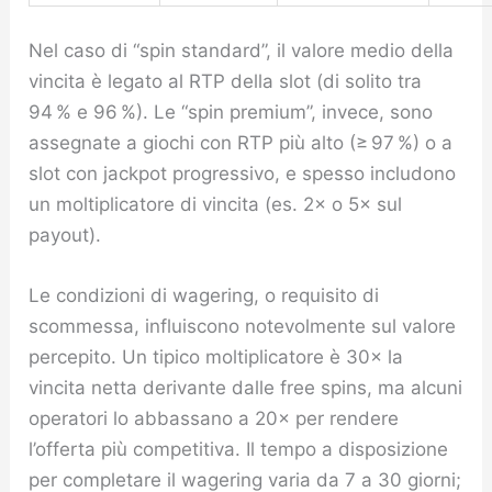
Nel caso di “spin standard”, il valore medio della
vincita è legato al RTP della slot (di solito tra
94 % e 96 %). Le “spin premium”, invece, sono
assegnate a giochi con RTP più alto (≥ 97 %) o a
slot con jackpot progressivo, e spesso includono
un moltiplicatore di vincita (es. 2× o 5× sul
payout).
Le condizioni di wagering, o requisito di
scommessa, influiscono notevolmente sul valore
percepito. Un tipico moltiplicatore è 30× la
vincita netta derivante dalle free spins, ma alcuni
operatori lo abbassano a 20× per rendere
l’offerta più competitiva. Il tempo a disposizione
per completare il wagering varia da 7 a 30 giorni;