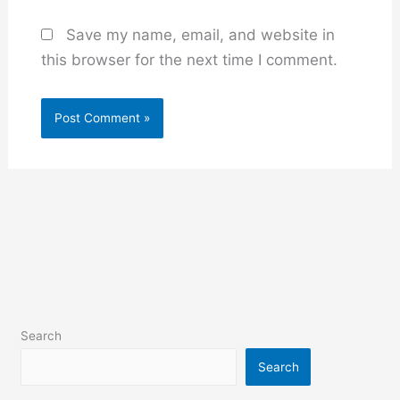
Save my name, email, and website in
this browser for the next time I comment.
Search
Search