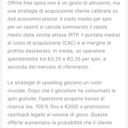
Offrire free spins non è un gesto di altruismo, ma
una strategia di acquisizione cliente calibrata su
dati economici precisi. Il costo medio per spin
per un casinò si calcola sommando il valore
medio della vincita attesa (RTP × puntata media)
al costo di acquisizione (CAC) e al margine di
profitto desiderato. In media, un operatore
spenderebbe tra €0,20 e €0,35 per spin, a
seconda del mercato di riferimento.
Le strategie di upselling giocano un ruolo
cruciale. Dopo che il giocatore ha consumato le
spin gratuite, l’operatore propone bonus di
ricarica (es. 100 % fino a €200) o promozioni
cashback legate al volume di gioco. Queste
offerte aumentano la probabilità che il cliente