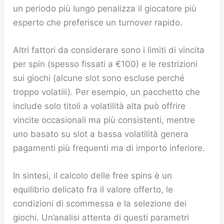
un periodo più lungo penalizza il giocatore più
esperto che preferisce un turnover rapido.
Altri fattori da considerare sono i limiti di vincita
per spin (spesso fissati a €100) e le restrizioni
sui giochi (alcune slot sono escluse perché
troppo volatili). Per esempio, un pacchetto che
include solo titoli a volatilità alta può offrire
vincite occasionali ma più consistenti, mentre
uno basato su slot a bassa volatilità genera
pagamenti più frequenti ma di importo inferiore.
In sintesi, il calcolo delle free spins è un
equilibrio delicato fra il valore offerto, le
condizioni di scommessa e la selezione dei
giochi. Un’analisi attenta di questi parametri