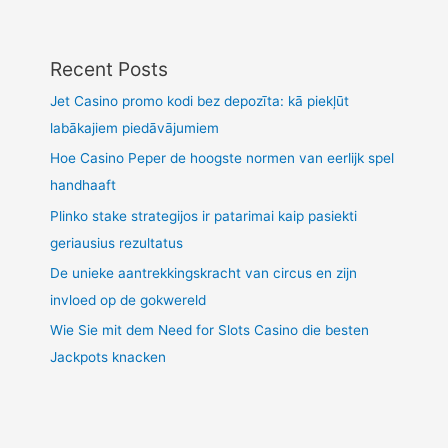
Recent Posts
Jet Casino promo kodi bez depozīta: kā piekļūt
labākajiem piedāvājumiem
Hoe Casino Peper de hoogste normen van eerlijk spel
handhaaft
Plinko stake strategijos ir patarimai kaip pasiekti
geriausius rezultatus
De unieke aantrekkingskracht van circus en zijn
invloed op de gokwereld
Wie Sie mit dem Need for Slots Casino die besten
Jackpots knacken