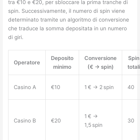
tra €10 e €20, per sbloccare la prima tranche di
spin. Successivamente, il numero di spin viene
determinato tramite un algoritmo di conversione
che traduce la somma depositata in un numero
di giri.
Deposito
Conversione
Spin
Operatore
minimo
(€ → spin)
total
Casino A
€10
1 € → 2 spin
40
1 € →
Casino B
€20
30
1,5 spin