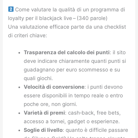
Come valutare la qualità di un programma di
loyalty per il blackjack live – (340 parole)
Una valutazione efficace parte da una checklist
di criteri chiave:
Trasparenza del calcolo dei punti
: il sito
deve indicare chiaramente quanti punti si
guadagnano per euro scommesso e su
quali giochi.
Velocità di conversione
: i punti devono
essere disponibili in tempo reale o entro
poche ore, non giorni.
Varietà di premi
: cash‑back, free bets,
accesso a tornei, gadget o esperienze.
Soglie di livello
: quanto è difficile passare