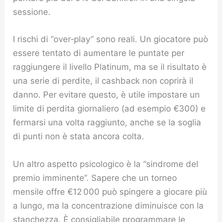
sessione.
I rischi di “over‑play” sono reali. Un giocatore può
essere tentato di aumentare le puntate per
raggiungere il livello Platinum, ma se il risultato è
una serie di perdite, il cashback non coprirà il
danno. Per evitare questo, è utile impostare un
limite di perdita giornaliero (ad esempio €300) e
fermarsi una volta raggiunto, anche se la soglia
di punti non è stata ancora colta.
Un altro aspetto psicologico è la “sindrome del
premio imminente”. Sapere che un torneo
mensile offre €12 000 può spingere a giocare più
a lungo, ma la concentrazione diminuisce con la
stanchezza. È consigliabile programmare le