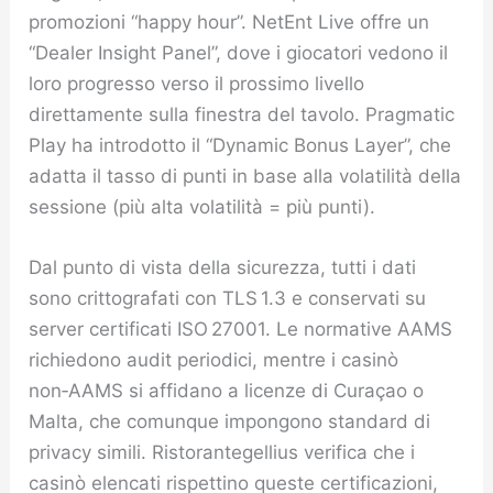
promozioni “happy hour”. NetEnt Live offre un
“Dealer Insight Panel”, dove i giocatori vedono il
loro progresso verso il prossimo livello
direttamente sulla finestra del tavolo. Pragmatic
Play ha introdotto il “Dynamic Bonus Layer”, che
adatta il tasso di punti in base alla volatilità della
sessione (più alta volatilità = più punti).
Dal punto di vista della sicurezza, tutti i dati
sono crittografati con TLS 1.3 e conservati su
server certificati ISO 27001. Le normative AAMS
richiedono audit periodici, mentre i casinò
non‑AAMS si affidano a licenze di Curaçao o
Malta, che comunque impongono standard di
privacy simili. Ristorantegellius verifica che i
casinò elencati rispettino queste certificazioni,