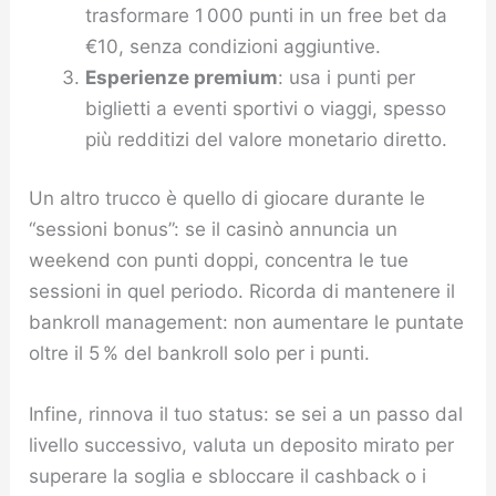
trasformare 1 000 punti in un free bet da
€10, senza condizioni aggiuntive.
Esperienze premium
: usa i punti per
biglietti a eventi sportivi o viaggi, spesso
più redditizi del valore monetario diretto.
Un altro trucco è quello di giocare durante le
“sessioni bonus”: se il casinò annuncia un
weekend con punti doppi, concentra le tue
sessioni in quel periodo. Ricorda di mantenere il
bankroll management: non aumentare le puntate
oltre il 5 % del bankroll solo per i punti.
Infine, rinnova il tuo status: se sei a un passo dal
livello successivo, valuta un deposito mirato per
superare la soglia e sbloccare il cashback o i