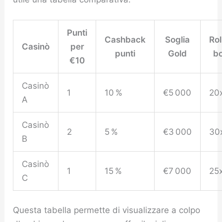
Punti
Cashback
Soglia
Rol
Casinò
per
punti
Gold
b
€10
Casinò
1
10 %
€5 000
20
A
Casinò
2
5 %
€3 000
30
B
Casinò
1
15 %
€7 000
25
C
Questa tabella permette di visualizzare a colpo