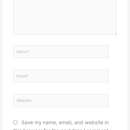
Name*
Email*
Website
Save my name, email, and website in