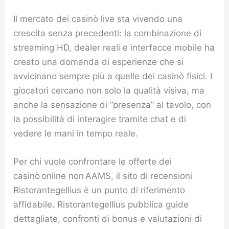
Il mercato dei casinò live sta vivendo una
crescita senza precedenti: la combinazione di
streaming HD, dealer reali e interfacce mobile ha
creato una domanda di esperienze che si
avvicinano sempre più a quelle dei casinò fisici. I
giocatori cercano non solo la qualità visiva, ma
anche la sensazione di “presenza” al tavolo, con
la possibilità di interagire tramite chat e di
vedere le mani in tempo reale.
Per chi vuole confrontare le offerte dei
casinò online non AAMS, il sito di recensioni
Ristorantegellius è un punto di riferimento
affidabile. Ristorantegellius pubblica guide
dettagliate, confronti di bonus e valutazioni di