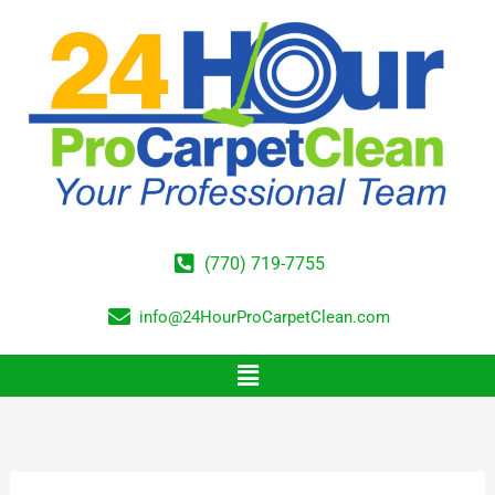
Skip
to
content
(770) 719-7755
info@24HourProCarpetClean.com
Menu