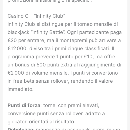
promozioni limitate a giorni specifici.
Casinò C – “Infinity Club”
Infinity Club si distingue per il torneo mensile di
blackjack “Infinity Battle”. Ogni partecipante paga
€20 per entrare, ma il montepremi può arrivare a
€12 000, diviso tra i primi cinque classificati. Il
programma prevede 1 punto per €10, ma offre
un bonus di 500 punti extra al raggiungimento di
€2 000 di volume mensile. I punti si convertono
in free bets senza rollover, rendendo il valore
immediato.
Punti di forza
: tornei con premi elevati,
conversione punti senza rollover, adatto a
giocatori orientati al risultato.
Debolezze
: mancanza di cashback, premi meno