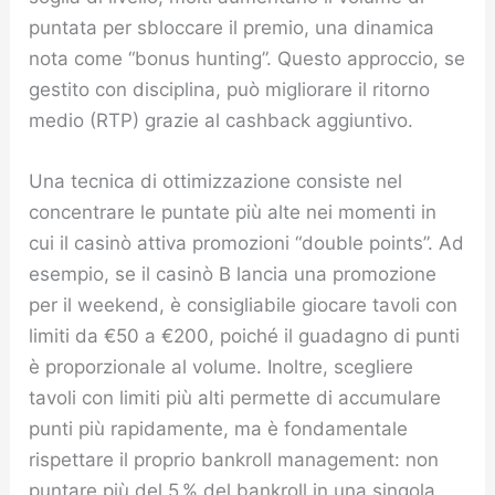
puntata per sbloccare il premio, una dinamica
nota come “bonus hunting”. Questo approccio, se
gestito con disciplina, può migliorare il ritorno
medio (RTP) grazie al cashback aggiuntivo.
Una tecnica di ottimizzazione consiste nel
concentrare le puntate più alte nei momenti in
cui il casinò attiva promozioni “double points”. Ad
esempio, se il casinò B lancia una promozione
per il weekend, è consigliabile giocare tavoli con
limiti da €50 a €200, poiché il guadagno di punti
è proporzionale al volume. Inoltre, scegliere
tavoli con limiti più alti permette di accumulare
punti più rapidamente, ma è fondamentale
rispettare il proprio bankroll management: non
puntare più del 5 % del bankroll in una singola