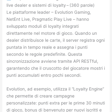
live dealer e sistemi di loyalty – (360 parole)
Le piattaforme leader – Evolution Gaming,
NetEnt Live, Pragmatic Play Live – hanno
sviluppato moduli di loyalty integrati
direttamente nel motore di gioco. Quando un
dealer distribuisce le carte, il server registra ogni
puntata in tempo reale e assegna i punti
secondo le regole predefinite. Questa
sincronizzazione avviene tramite API RESTful,
garantendo che il cruscotto del giocatore mostri i
punti accumulati entro pochi secondi.
Evolution, ad esempio, utilizza il “Loyalty Engine”
che permette di creare campagne
personalizzate: punti extra per le prime 30 minuti
di gioco, bonus di benvenuto per nuovi iscritti e