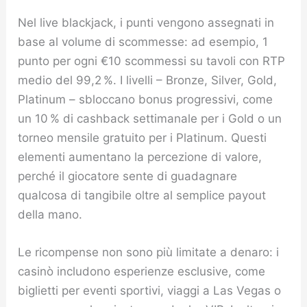
Nel live blackjack, i punti vengono assegnati in
base al volume di scommesse: ad esempio, 1
punto per ogni €10 scommessi su tavoli con RTP
medio del 99,2 %. I livelli – Bronze, Silver, Gold,
Platinum – sbloccano bonus progressivi, come
un 10 % di cashback settimanale per i Gold o un
torneo mensile gratuito per i Platinum. Questi
elementi aumentano la percezione di valore,
perché il giocatore sente di guadagnare
qualcosa di tangibile oltre al semplice payout
della mano.
Le ricompense non sono più limitate a denaro: i
casinò includono esperienze esclusive, come
biglietti per eventi sportivi, viaggi a Las Vegas o