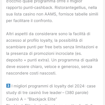
d’occhio quale programma offre il miglior
rapporto punti‑cashback. Ristorantegellius, nella
sua lista casino non AAMS, fornisce tabelle simili
per facilitare il confronto.
Altri aspetti da considerare sono la facilità di
accesso al profilo loyalty, la possibilità di
scambiare punti per free bets senza limitazioni e
la presenza di promozioni incrociate (es.
deposito + punti extra). Un programma di qualità
deve essere chiaro, veloce e generoso, senza
nascondere costi nascosti.
I migliori programmi di loyalty del 2024: case
study di tre casinò live leader – (380 parole)
Casinò A – “Blackjack Elite”