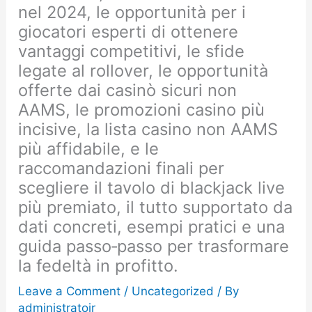
nel 2024, le opportunità per i
giocatori esperti di ottenere
vantaggi competitivi, le sfide
legate al rollover, le opportunità
offerte dai casinò sicuri non
AAMS, le promozioni casino più
incisive, la lista casino non AAMS
più affidabile, e le
raccomandazioni finali per
scegliere il tavolo di blackjack live
più premiato, il tutto supportato da
dati concreti, esempi pratici e una
guida passo‑passo per trasformare
la fedeltà in profitto.
Leave a Comment
/
Uncategorized
/ By
administratoir