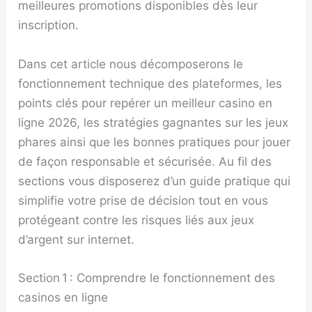
meilleures promotions disponibles dès leur
inscription.
Dans cet article nous décomposerons le
fonctionnement technique des plateformes, les
points clés pour repérer un meilleur casino en
ligne 2026, les stratégies gagnantes sur les jeux
phares ainsi que les bonnes pratiques pour jouer
de façon responsable et sécurisée. Au fil des
sections vous disposerez d’un guide pratique qui
simplifie votre prise de décision tout en vous
protégeant contre les risques liés aux jeux
d’argent sur internet.
Section 1 : Comprendre le fonctionnement des
casinos en ligne