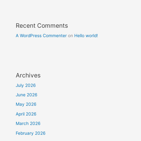
Recent Comments
A WordPress Commenter
on
Hello world!
Archives
July 2026
June 2026
May 2026
April 2026
March 2026
February 2026