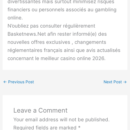
divertissantes mais surtout minimisez risques
financiers ou personnels associés au gambling
online.
N’oubliez pas consulter régulièrement
Basketnews.Net afin rester informé(e) des
nouvelles offres exclusives , changements
réglementaires français ainsi que avis actualisés
concernant le meilleur casino online 2026.
←
Previous Post
Next Post
→
Leave a Comment
Your email address will not be published.
Required fields are marked
*