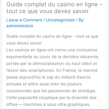
Guide complet du casino en ligne –
tout ce que vous devez savoir
Leave a Comment
/
Uncategorized
/ By
administratoir
Guide complet du casino en ligne – tout ce que
vous devez savoir
Les casinos en ligne ont connu une croissance
exponentielle au cours de la dernière décennie,
portée par la démocratisation du haut débit et
l’essor des smartphones. En France, le marché
passe aujourd’hui le cap du milliard d’euros
annuels et attire aussi bien les joueurs
occasionnels que les passionnés de stratégie.
Cette popularité s’explique par la diversité des
offres — machines à sous ultra‑graphiques,