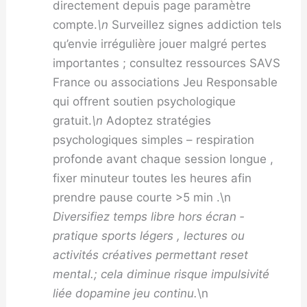
directement depuis page paramètre
compte.
\n
Surveillez signes addiction tels
qu’envie irrégulière jouer malgré pertes
importantes ; consultez ressources SAVS
France ou associations Jeu Responsable
qui offrent soutien psychologique
gratuit.
\n
Adoptez stratégies
psychologiques simples ­– respiration
profonde avant chaque session longue ,
fixer minuteur toutes les heures afin
prendre pause courte >5 min .\n
Diversifiez temps libre hors écran ‑
pratique sports légers , lectures ou
activités créatives permettant reset
mental.; cela diminue risque impulsivité
liée dopamine jeu continu.
\n