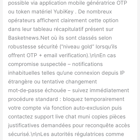
possible via application mobile génératrice OTP
ou token matériel YubiKey . De nombreux
opérateurs affichent clairement cette option
dans leur tableau récapitulatif présent sur
Basketnews.Net où ils sont classés selon
robustesse sécurité (“niveau gold” lorsqu’ils
offrent OTP + email verification).\n\nEn cas
compromise suspectée – notifications
inhabituelles telles qu’une connexion depuis IP
étrangère ou tentative changement
mot‑de‑passe échouée – suivez immédiatement
procédure standard : bloquez temporairement
votre compte via fonction auto‑exclusion puis
contactez support live chat muni copies pièces
justificatives demandées pour reconquête accès
sécurisé.\n\nLes autorités régulatrices comme