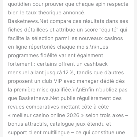
quotidien pour prouver que chaque spin respecte
bien le taux théorique annoncé.
Basketnews.Net compare ces résultats dans ses
fiches détaillées et attribue un score “équité” qui
facilite la sélection parmi les nouveaux casinos
en ligne répertoriés chaque mois.\n\nLes
programmes fidélité varient également
fortement : certains offrent un cashback
mensuel allant jusqu’à 12 %, tandis que d’autres
proposent un club VIP avec manager dédié dès
la première mise qualifiée.\n\nEnfin n’oubliez pas
que Basketnews.Net publie régulièrement des
revues comparatives mettant côte à côte
« meilleur casino online 2026 » selon trois axes –
bonus attractifs, catalogue jeux étendu et
support client multilingue – ce qui constitue une