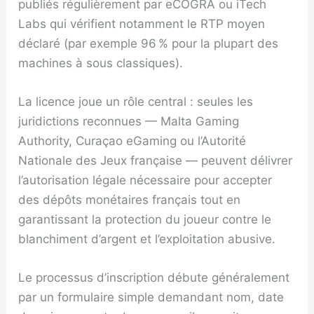
publiés régulièrement par eCOGRA ou iTech
Labs qui vérifient notamment le RTP moyen
déclaré (par exemple 96 % pour la plupart des
machines à sous classiques).
La licence joue un rôle central : seules les
juridictions reconnues — Malta Gaming
Authority, Curaçao eGaming ou l’Autorité
Nationale des Jeux française — peuvent délivrer
l’autorisation légale nécessaire pour accepter
des dépôts monétaires français tout en
garantissant la protection du joueur contre le
blanchiment d’argent et l’exploitation abusive.
Le processus d’inscription débute généralement
par un formulaire simple demandant nom, date