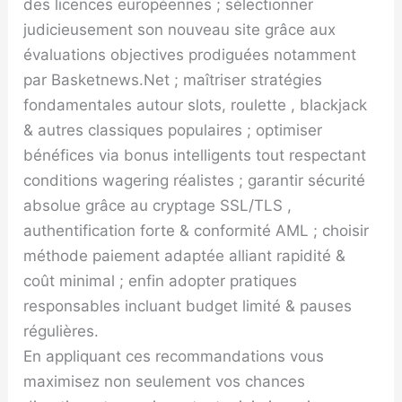
des licences européennes ; sélectionner
judicieusement son nouveau site grâce aux
évaluations objectives prodiguées notamment
par Basketnews.Net ; maîtriser stratégies
fondamentales autour slots, roulette , blackjack
& autres classiques populaires ; optimiser
bénéfices via bonus intelligents tout respectant
conditions wagering réalistes ; garantir sécurité
absolue grâce au cryptage SSL/TLS ,
authentification forte & conformité AML ; choisir
méthode paiement adaptée alliant rapidité &
coût minimal ; enfin adopter pratiques
responsables incluant budget limité & pauses
régulières.
En appliquant ces recommandations vous
maximisez non seulement vos chances