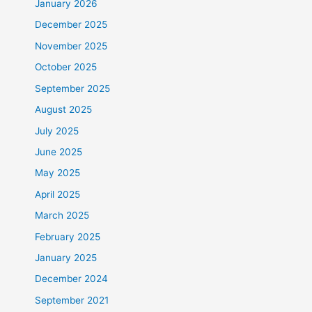
January 2026
December 2025
November 2025
October 2025
September 2025
August 2025
July 2025
June 2025
May 2025
April 2025
March 2025
February 2025
January 2025
December 2024
September 2021