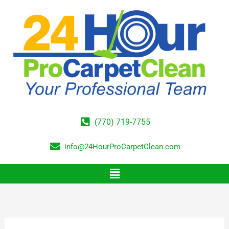
Skip
to
content
(770) 719-7755
info@24HourProCarpetClean.com
Menu