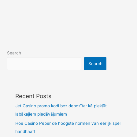
Search
Search
Recent Posts
Jet Casino promo kodi bez depozīta: kā piekļūt
labākajiem piedāvājumiem
Hoe Casino Peper de hoogste normen van eerlijk spel
handhaaft