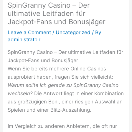
SpinGranny Casino – Der
ultimative Leitfaden für
Jackpot‑Fans und Bonusjäger
Leave a Comment
/
Uncategorized
/ By
administratoir
SpinGranny Casino – Der ultimative Leitfaden für
Jackpot‑Fans und Bonusjäger
Wenn Sie bereits mehrere Online‑Casinos
ausprobiert haben, fragen Sie sich vielleicht:
Warum sollte ich gerade zu SpinGranny Casino
wechseln?
Die Antwort liegt in einer Kombination
aus großzügigen Boni, einer riesigen Auswahl an
Spielen und einer Blitz‑Auszahlung.
Im Vergleich zu anderen Anbietern, die oft nur