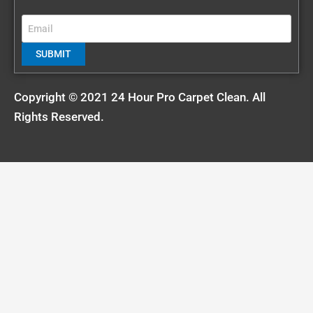
Copyright © 2021 24 Hour Pro Carpet Clean. All
Rights Reserved.