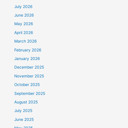
July 2026
June 2026
May 2026
April 2026
March 2026
February 2026
January 2026
December 2025
November 2025
October 2025
September 2025
August 2025
July 2025
June 2025