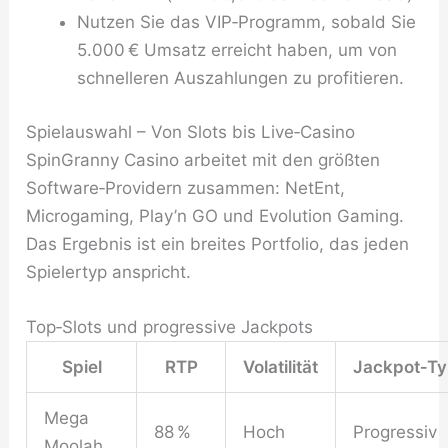
Nutzen Sie das VIP‑Programm, sobald Sie
5.000 € Umsatz erreicht haben, um von
schnelleren Auszahlungen zu profitieren.
Spielauswahl – Von Slots bis Live‑Casino
SpinGranny Casino arbeitet mit den größten
Software‑Providern zusammen: NetEnt,
Microgaming, Play’n GO und Evolution Gaming.
Das Ergebnis ist ein breites Portfolio, das jeden
Spielertyp anspricht.
Top‑Slots und progressive Jackpots
Spiel
RTP
Volatilität
Jackpot‑T
Mega
88 %
Hoch
Progressiv
Moolah