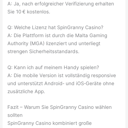
A: Ja, nach erfolgreicher Verifizierung erhalten
Sie 10 € kostenlos.
Q: Welche Lizenz hat SpinGranny Casino?
A: Die Plattform ist durch die Malta Gaming
Authority (MGA) lizenziert und unterliegt
strengen Sicherheitsstandards.
Q: Kann ich auf meinem Handy spielen?
A: Die mobile Version ist vollständig responsive
und unterstützt Android‑ und iOS‑Geräte ohne
zusätzliche App.
Fazit – Warum Sie SpinGranny Casino wählen
sollten
SpinGranny Casino kombiniert große