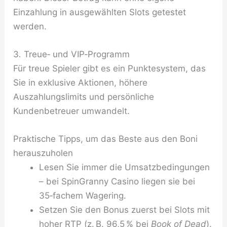
Einzahlung in ausgewählten Slots getestet
werden.
3. Treue‑ und VIP‑Programm
Für treue Spieler gibt es ein Punktesystem, das
Sie in exklusive Aktionen, höhere
Auszahlungslimits und persönliche
Kundenbetreuer umwandelt.
Praktische Tipps, um das Beste aus den Boni
herauszuholen
Lesen Sie immer die Umsatzbedingungen
– bei SpinGranny Casino liegen sie bei
35‑fachem Wagering.
Setzen Sie den Bonus zuerst bei Slots mit
hoher RTP (z. B. 96,5 % bei
Book of Dead
).