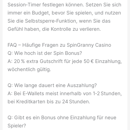
Session‑Timer festlegen können. Setzen Sie sich
immer ein Budget, bevor Sie spielen, und nutzen
Sie die Selbstsperre‑Funktion, wenn Sie das
Gefühl haben, die Kontrolle zu verlieren.
FAQ – Häufige Fragen zu SpinGranny Casino
Q: Wie hoch ist der Spin Bonus?
A: 20 % extra Gutschrift für jede 50 € Einzahlung,
wöchentlich gültig.
Q: Wie lange dauert eine Auszahlung?
A: Bei E‑Wallets meist innerhalb von 1‑2 Stunden,
bei Kreditkarten bis zu 24 Stunden.
Q: Gibt es ein Bonus ohne Einzahlung für neue
Spieler?