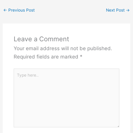
←
Previous Post
Next Post
→
Leave a Comment
Your email address will not be published.
Required fields are marked
*
Type
here..