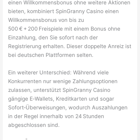
einen Willkommensbonus ohne weitere Aktionen
bieten, kombiniert SpinGranny Casino einen
Willkommensbonus von bis zu
500 € + 200 Freispiele mit einem Bonus ohne
Einzahlung, den Sie sofort nach der
Registrierung erhalten. Dieser doppelte Anreiz ist
bei deutschen Plattformen selten.
Ein weiterer Unterschied: Während viele
Konkurrenten nur wenige Zahlungsoptionen
zulassen, unterstützt SpinGranny Casino
gängige E‑Wallets, Kreditkarten und sogar
Sofort‑Überweisungen, wodurch Auszahlungen
in der Regel innerhalb von 24 Stunden
abgeschlossen sind.