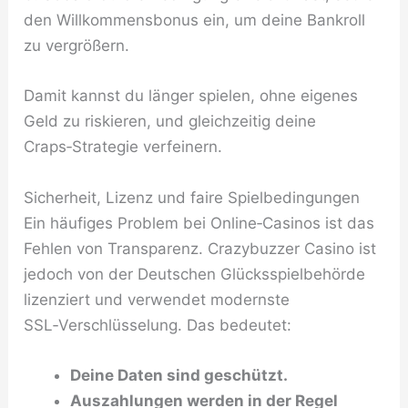
den Willkommensbonus ein, um deine Bankroll
zu vergrößern.
Damit kannst du länger spielen, ohne eigenes
Geld zu riskieren, und gleichzeitig deine
Craps‑Strategie verfeinern.
Sicherheit, Lizenz und faire Spielbedingungen
Ein häufiges Problem bei Online‑Casinos ist das
Fehlen von Transparenz. Crazybuzzer Casino ist
jedoch von der Deutschen Glücksspielbehörde
lizenziert und verwendet modernste
SSL‑Verschlüsselung. Das bedeutet:
Deine Daten sind geschützt.
Auszahlungen werden in der Regel