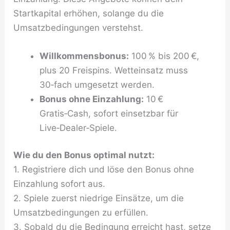
Startkapital erhöhen, solange du die
Umsatzbedingungen verstehst.
Willkommensbonus:
100 % bis 200 €,
plus 20 Freispins. Wetteinsatz muss
30‑fach umgesetzt werden.
Bonus ohne Einzahlung:
10 €
Gratis‑Cash, sofort einsetzbar für
Live‑Dealer‑Spiele.
Wie du den Bonus optimal nutzt:
1. Registriere dich und löse den Bonus ohne
Einzahlung sofort aus.
2. Spiele zuerst niedrige Einsätze, um die
Umsatzbedingungen zu erfüllen.
3. Sobald du die Bedingung erreicht hast, setze