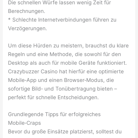
Die schnellen Würfe lassen wenig Zeit für
Berechnungen.
* Schlechte Internetverbindungen führen zu
Verzögerungen.
Um diese Hürden zu meistern, brauchst du klare
Regeln und eine Methode, die sowohl für den
Desktop als auch für mobile Geräte funktioniert.
Crazybuzzer Casino hat hierfür eine optimierte
Mobile‑App und einen Browser‑Modus, die
sofortige Bild‑ und Tonübertragung bieten –
perfekt für schnelle Entscheidungen.
Grundlegende Tipps für erfolgreiches
Mobile‑Craps
Bevor du große Einsätze platzierst, solltest du