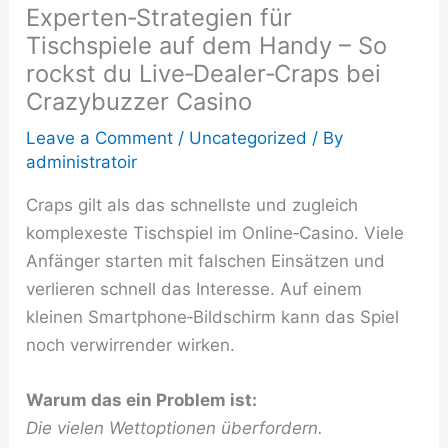
Experten‑Strategien für
Tischspiele auf dem Handy – So
rockst du Live‑Dealer‑Craps bei
Crazybuzzer Casino
Leave a Comment
/
Uncategorized
/ By
administratoir
Craps gilt als das schnellste und zugleich
komplexeste Tischspiel im Online‑Casino. Viele
Anfänger starten mit falschen Einsätzen und
verlieren schnell das Interesse. Auf einem
kleinen Smartphone‑Bildschirm kann das Spiel
noch verwirrender wirken.
Warum das ein Problem ist:
Die vielen Wettoptionen überfordern.