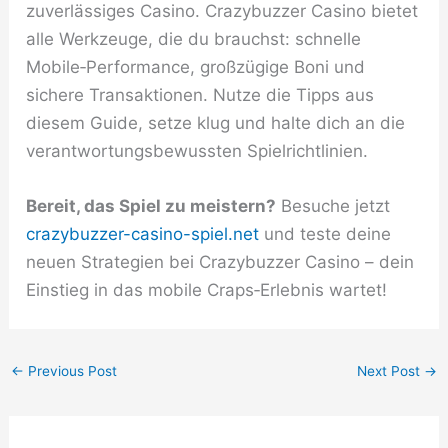
zuverlässiges Casino. Crazybuzzer Casino bietet
alle Werkzeuge, die du brauchst: schnelle
Mobile‑Performance, großzügige Boni und
sichere Transaktionen. Nutze die Tipps aus
diesem Guide, setze klug und halte dich an die
verantwortungsbewussten Spielrichtlinien.
Bereit, das Spiel zu meistern?
Besuche jetzt
crazybuzzer-casino-spiel.net
und teste deine
neuen Strategien bei Crazybuzzer Casino – dein
Einstieg in das mobile Craps‑Erlebnis wartet!
←
Previous Post
Next Post
→