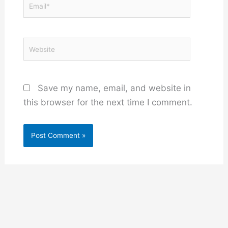
Email*
Website
Save my name, email, and website in
this browser for the next time I comment.