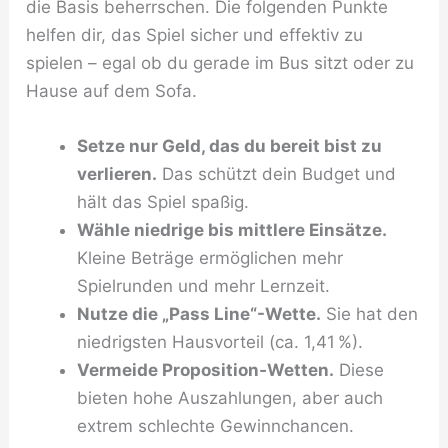
die Basis beherrschen. Die folgenden Punkte
helfen dir, das Spiel sicher und effektiv zu
spielen – egal ob du gerade im Bus sitzt oder zu
Hause auf dem Sofa.
Setze nur Geld, das du bereit bist zu
verlieren.
Das schützt dein Budget und
hält das Spiel spaßig.
Wähle niedrige bis mittlere Einsätze.
Kleine Beträge ermöglichen mehr
Spielrunden und mehr Lernzeit.
Nutze die „Pass Line“-Wette.
Sie hat den
niedrigsten Hausvorteil (ca. 1,41 %).
Vermeide Proposition‑Wetten.
Diese
bieten hohe Auszahlungen, aber auch
extrem schlechte Gewinnchancen.