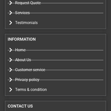
Request Quote
Services
Testimonials
INFORMATION
Home
About Us
Customer service
Privacy policy
Terms & condition
CONTACT US