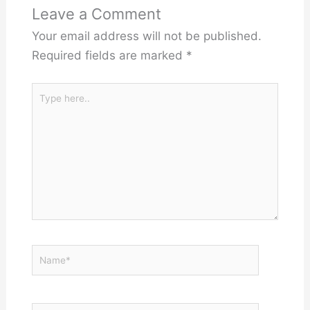
Leave a Comment
Your email address will not be published.
Required fields are marked
*
Type
here..
Name*