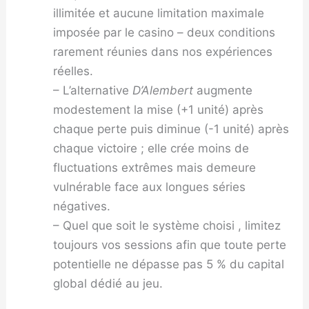
illimitée et aucune limitation maximale
imposée par le casino – deux conditions
rarement réunies dans nos expériences
réelles.
– L’alternative
D’Alembert
augmente
modestement la mise (+1 unité) après
chaque perte puis diminue (-1 unité) après
chaque victoire ; elle crée moins de
fluctuations extrêmes mais demeure
vulnérable face aux longues séries
négatives.
– Quel que soit le système choisi , limitez
toujours vos sessions afin que toute perte
potentielle ne dépasse pas 5 % du capital
global dédié au jeu.