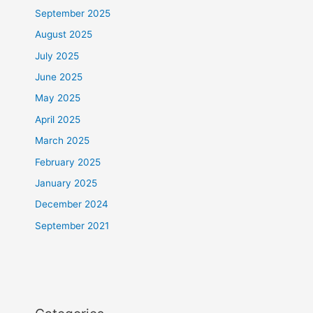
September 2025
August 2025
July 2025
June 2025
May 2025
April 2025
March 2025
February 2025
January 2025
December 2024
September 2021