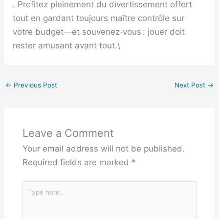
. Profitez pleinement du divertissement offert
tout en gardant toujours maître contrôle sur
votre budget—et souvenez‑vous : jouer doit
rester amusant avant tout.\
←
Previous Post
Next Post
→
Leave a Comment
Your email address will not be published.
Required fields are marked
*
Type
here..