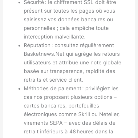
Sécurité : le chiffrement SSL doit être
présent sur toutes les pages où vous
saisissez vos données bancaires ou
personnelles ; cela empêche toute
interception malveillante.
Réputation : consultez régulièrement
Basketnews.Net qui agrège les retours
utilisateurs et attribue une note globale
basée sur transparence, rapidité des
retraits et service client.
Méthodes de paiement : privilégiez les
casinos proposant plusieurs options –
cartes bancaires, portefeuilles
électroniques comme Skrill ou Neteller,
virements SEPA – avec des délais de
retrait inférieurs à 48 heures dans la