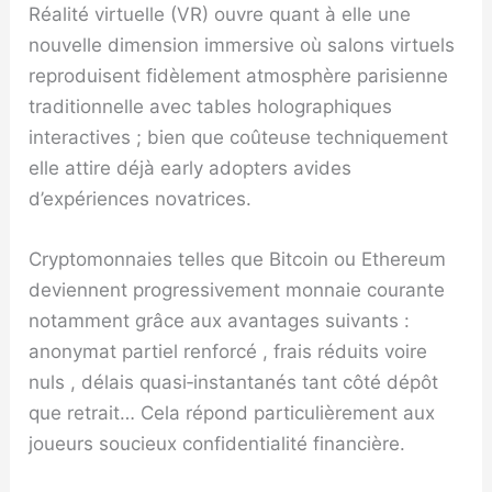
Réalité virtuelle (VR) ouvre quant à elle une
nouvelle dimension immersive où salons virtuels
reproduisent fidèlement atmosphère parisienne
traditionnelle avec tables holographiques
interactives ; bien que coûteuse techniquement
elle attire déjà early adopters avides
d’expériences novatrices.
Cryptomonnaies telles que Bitcoin ou Ethereum
deviennent progressivement monnaie courante
notamment grâce aux avantages suivants :
anonymat partiel renforcé , frais réduits voire
nuls , délais quasi‑instantanés tant côté dépôt
que retrait… Cela répond particulièrement aux
joueurs soucieux confidentialité financière.