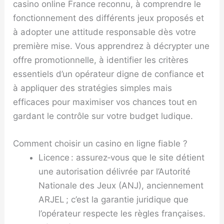
casino online France reconnu, à comprendre le
fonctionnement des différents jeux proposés et
à adopter une attitude responsable dès votre
première mise. Vous apprendrez à décrypter une
offre promotionnelle, à identifier les critères
essentiels d’un opérateur digne de confiance et
à appliquer des stratégies simples mais
efficaces pour maximiser vos chances tout en
gardant le contrôle sur votre budget ludique.
Comment choisir un casino en ligne fiable ?
Licence : assurez‑vous que le site détient
une autorisation délivrée par l’Autorité
Nationale des Jeux (ANJ), anciennement
ARJEL ; c’est la garantie juridique que
l’opérateur respecte les règles françaises.