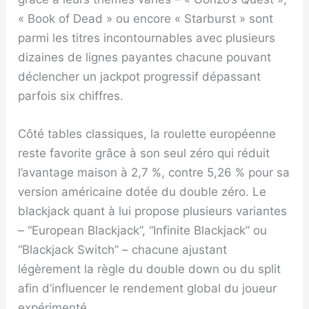
« Book of Dead » ou encore « Starburst » sont
parmi les titres incontournables avec plusieurs
dizaines de lignes payantes chacune pouvant
déclencher un jackpot progressif dépassant
parfois six chiffres.
Côté tables classiques, la roulette européenne
reste favorite grâce à son seul zéro qui réduit
l’avantage maison à 2,7 %, contre 5,26 % pour sa
version américaine dotée du double zéro. Le
blackjack quant à lui propose plusieurs variantes
– “European Blackjack”, “Infinite Blackjack” ou
“Blackjack Switch” – chacune ajustant
légèrement la règle du double down ou du split
afin d’influencer le rendement global du joueur
expérimenté.