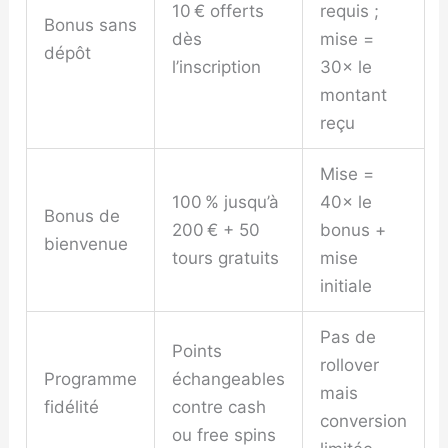
10 € offerts
requis ;
Bonus sans
dès
mise =
dépôt
l’inscription
30× le
montant
reçu
Mise =
100 % jusqu’à
40× le
Bonus de
200 € + 50
bonus +
bienvenue
tours gratuits
mise
initiale
Pas de
Points
rollover
Programme
échangeables
mais
fidélité
contre cash
conversion
ou free spins