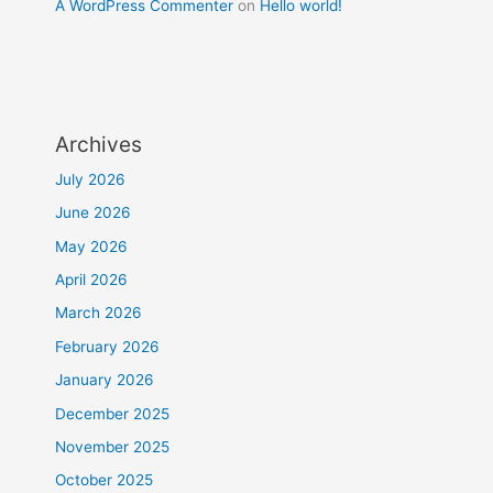
A WordPress Commenter
on
Hello world!
Archives
July 2026
June 2026
May 2026
April 2026
March 2026
February 2026
January 2026
December 2025
November 2025
October 2025