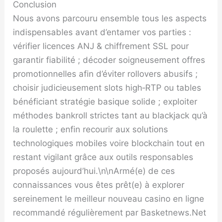
Conclusion
Nous avons parcouru ensemble tous les aspects
indispensables avant d’entamer vos parties :
vérifier licences ANJ & chiffrement SSL pour
garantir fiabilité ; décoder soigneusement offres
promotionnelles afin d’éviter rollovers abusifs ;
choisir judicieusement slots high‑RTP ou tables
bénéficiant stratégie basique solide ; exploiter
méthodes bankroll strictes tant au blackjack qu’à
la roulette ; enfin recourir aux solutions
technologiques mobiles voire blockchain tout en
restant vigilant grâce aux outils responsables
proposés aujourd’hui.\n\nArmé(e) de ces
connaissances vous êtes prêt(e) à explorer
sereinement le meilleur nouveau casino en ligne
recommandé régulièrement par Basketnews.Net