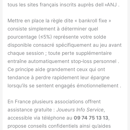
tous les sites français inscrits auprès dell »ANJ .
Mettre en place la règle dite « bankroll fixe »
consiste simplement à déterminer quel
pourcentage (≤5%) représente votre solde
disponible consacré spécifiquement au jeu avant
chaque session ; toute perte supplémentaire
entraîne automatiquement stop‑loss personnel .
Ce principe aide grandement ceux qui ont
tendance à perdre rapidement leur épargne
lorsqu’ils se sentent engagés émotionnellement .
En France plusieurs associations offrent
assistance gratuite :
Joueurs Info Service
,
accessible via téléphone au
09 74 75 13 13
,
propose conseils confidentiels ainsi qu’aides