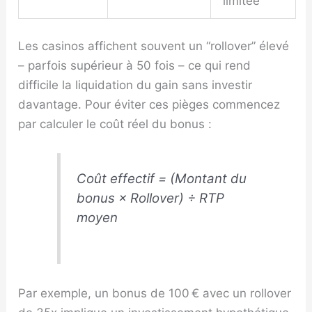
limitée
Les casinos affichent souvent un “rollover” élevé
– parfois supérieur à 50 fois – ce qui rend
difficile la liquidation du gain sans investir
davantage. Pour éviter ces pièges commencez
par calculer le coût réel du bonus :
Coût effectif = (Montant du
bonus × Rollover) ÷ RTP
moyen
Par exemple, un bonus de 100 € avec un rollover