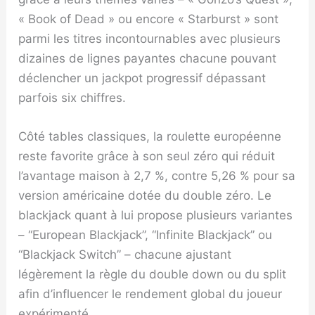
« Book of Dead » ou encore « Starburst » sont
parmi les titres incontournables avec plusieurs
dizaines de lignes payantes chacune pouvant
déclencher un jackpot progressif dépassant
parfois six chiffres.
Côté tables classiques, la roulette européenne
reste favorite grâce à son seul zéro qui réduit
l’avantage maison à 2,7 %, contre 5,26 % pour sa
version américaine dotée du double zéro. Le
blackjack quant à lui propose plusieurs variantes
– “European Blackjack”, “Infinite Blackjack” ou
“Blackjack Switch” – chacune ajustant
légèrement la règle du double down ou du split
afin d’influencer le rendement global du joueur
expérimenté.