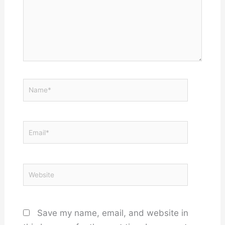
Name*
Email*
Website
Save my name, email, and website in