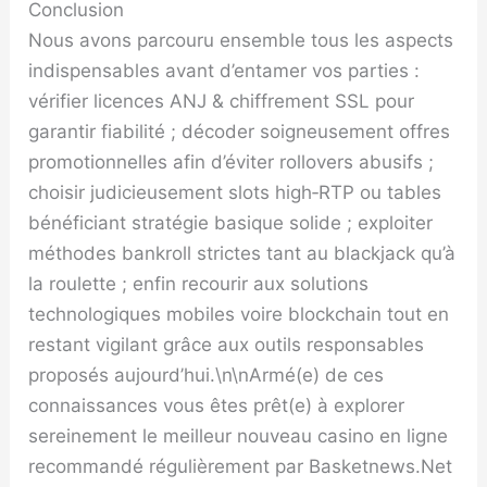
Conclusion
Nous avons parcouru ensemble tous les aspects
indispensables avant d’entamer vos parties :
vérifier licences ANJ & chiffrement SSL pour
garantir fiabilité ; décoder soigneusement offres
promotionnelles afin d’éviter rollovers abusifs ;
choisir judicieusement slots high‑RTP ou tables
bénéficiant stratégie basique solide ; exploiter
méthodes bankroll strictes tant au blackjack qu’à
la roulette ; enfin recourir aux solutions
technologiques mobiles voire blockchain tout en
restant vigilant grâce aux outils responsables
proposés aujourd’hui.\n\nArmé(e) de ces
connaissances vous êtes prêt(e) à explorer
sereinement le meilleur nouveau casino en ligne
recommandé régulièrement par Basketnews.Net