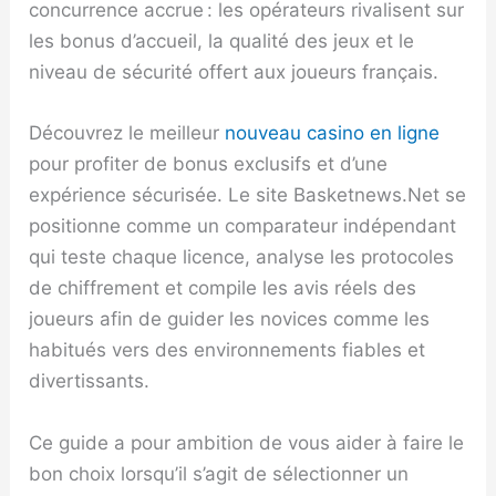
concurrence accrue : les opérateurs rivalisent sur
les bonus d’accueil, la qualité des jeux et le
niveau de sécurité offert aux joueurs français.
Découvrez le meilleur
nouveau casino en ligne
pour profiter de bonus exclusifs et d’une
expérience sécurisée. Le site Basketnews.Net se
positionne comme un comparateur indépendant
qui teste chaque licence, analyse les protocoles
de chiffrement et compile les avis réels des
joueurs afin de guider les novices comme les
habitués vers des environnements fiables et
divertissants.
Ce guide a pour ambition de vous aider à faire le
bon choix lorsqu’il s’agit de sélectionner un