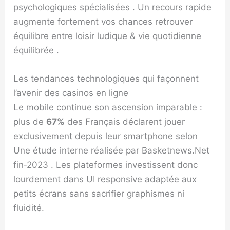
psychologiques spécialisées . Un recours rapide
augmente fortement vos chances retrouver
équilibre entre loisir ludique & vie quotidienne
équilibrée .
Les tendances technologiques qui façonnent
l’avenir des casinos en ligne
Le mobile continue son ascension imparable :
plus de
67%
des Français déclarent jouer
exclusivement depuis leur smartphone selon
Une étude interne réalisée par Basketnews.Net
fin‑2023 . Les plateformes investissent donc
lourdement dans UI responsive adaptée aux
petits écrans sans sacrifier graphismes ni
fluidité.