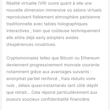
Réalité virtuelle (VR) ouvre quant à elle une
nouvelle dimension immersive où salons virtuels
reproduisent fidèlement atmosphère parisienne
traditionnelle avec tables holographiques
interactives ; bien que coûteuse techniquement
elle attire déjà early adopters avides
d’expériences novatrices.
Cryptomonnaies telles que Bitcoin ou Ethereum
deviennent progressivement monnaie courante
notamment grâce aux avantages suivants :
anonymat partiel renforcé , frais réduits voire
nuls , délais quasi‑instantanés tant côté dépôt
que retrait… Cela répond particulièrement aux
joueurs soucieux confidentialité financière.