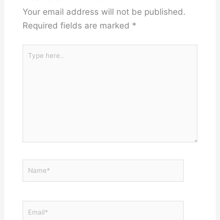
Your email address will not be published.
Required fields are marked
*
Type
here..
Name*
Email*