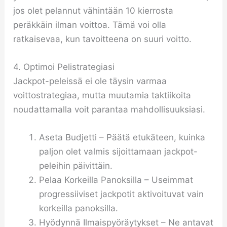
jos olet pelannut vähintään 10 kierrosta
peräkkäin ilman voittoa. Tämä voi olla
ratkaisevaa, kun tavoitteena on suuri voitto.
4. Optimoi Pelistrategiasi
Jackpot-peleissä ei ole täysin varmaa
voittostrategiaa, mutta muutamia taktiikoita
noudattamalla voit parantaa mahdollisuuksiasi.
Aseta Budjetti – Päätä etukäteen, kuinka
paljon olet valmis sijoittamaan jackpot-
peleihin päivittäin.
Pelaa Korkeilla Panoksilla – Useimmat
progressiiviset jackpotit aktivoituvat vain
korkeilla panoksilla.
Hyödynnä Ilmaispyöräytykset – Ne antavat