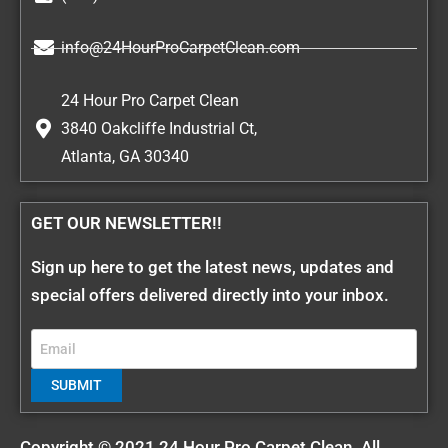
info@24HourProCarpetClean.com
24 Hour Pro Carpet Clean
3840 Oakcliffe Industrial Ct,
Atlanta, GA 30340
GET OUR NEWSLETTER!!
Sign up here to get the latest news, updates and
special offers delivered directly into your inbox.
Copyright © 2021 24 Hour Pro Carpet Clean. All