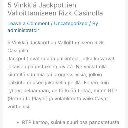
5 Vinkkiä Jackpottien
Valloittamiseen Rizk Casinolla
Leave a Comment
/
Uncategorized
/ By
administratoir
5 Vinkkiä Jackpottien Valloittamiseen Rizk
Casinolla
Jackpotit ovat suuria palkintoja, jotka kasvavat
jokaisen panostuksen myötä. Ne voivat olla
kiinteitä summia tai progressiivisia, jolloin
palkinto nousee jokaisella pelillä. Ennen kuin
ryhdyt pelaamaan, on tärkeää tietää, miten RTP
(Return to Player) ja volatiliteetti vaikuttavat
voittoihisi.
RTP kertoo, kuinka suuri osa panostetusta