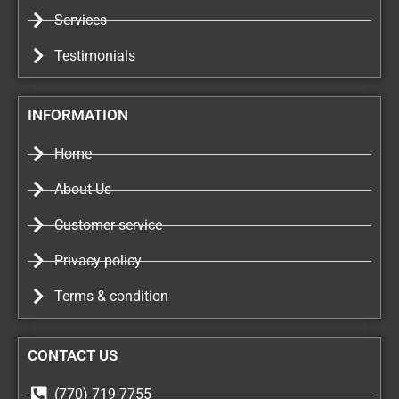
Services
Testimonials
INFORMATION
Home
About Us
Customer service
Privacy policy
Terms & condition
CONTACT US
(770) 719-7755