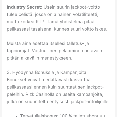
Industry Secret:
Usein suurin jackpot-voitto
tulee pelistä, jossa on alhainen volatiliteetti,
mutta korkea RTP. Tämä yhdistelmä pitää
pelikassasi tasaisena, kunnes suuri voitto iskee.
Muista aina asettaa itsellesi talletus- ja
tappiorajat. Vastuullinen pelaaminen on avain
pitkän aikavälin menestykseen.
3. Hyödynnä Bonuksia ja Kampanjoita
Bonukset voivat merkittävästi kasvattaa
pelikassaasi ennen kuin suuntaat sen jackpot-
peleihin. Rizk Casinolla on useita kampanjoita,
jotka on suunniteltu erityisesti jackpot-intoilijoille.
Tervetuliaisbonus: 100 % talletusbonus +