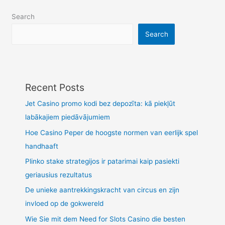
Search
Search
Recent Posts
Jet Casino promo kodi bez depozīta: kā piekļūt
labākajiem piedāvājumiem
Hoe Casino Peper de hoogste normen van eerlijk spel
handhaaft
Plinko stake strategijos ir patarimai kaip pasiekti
geriausius rezultatus
De unieke aantrekkingskracht van circus en zijn
invloed op de gokwereld
Wie Sie mit dem Need for Slots Casino die besten