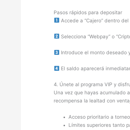
Pasos rápidos para depositar
Accede a “Cajero” dentro del s
Selecciona “Webpay” o “Crip
Introduce el monto deseado y
El saldo aparecerá inmediatam
4. Únete al programa VIP y disfr
Una vez que hayas acumulado act
recompensa la lealtad con ventaj
Acceso prioritario a torne
Límites superiores tanto 