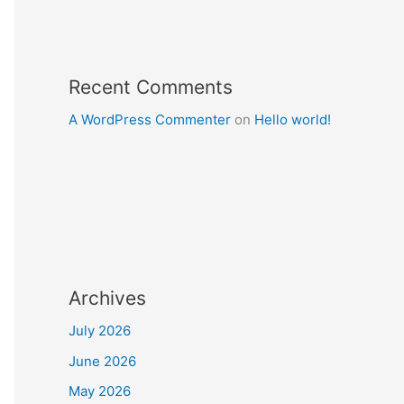
Recent Comments
A WordPress Commenter
on
Hello world!
Archives
July 2026
June 2026
May 2026