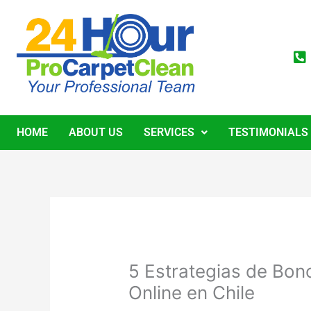
Skip
to
content
HOME
ABOUT US
SERVICES
TESTIMONIALS
5 Estrategias de Bon
Online en Chile