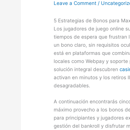
Leave a Comment
/
Uncategori
5 Estrategias de Bonos para Max
Los jugadores de juego online s
tiempos de espera que frustran 
un bono claro, sin requisitos oc
está en plataformas que combin
locales como Webpay y soporte
solución integral descubren
casi
activan en minutos y los retiros 
desagradables.
A continuación encontrarás cinc
máximo provecho a los bonos de 
para principiantes y jugadores 
gestión del bankroll y disfrutar