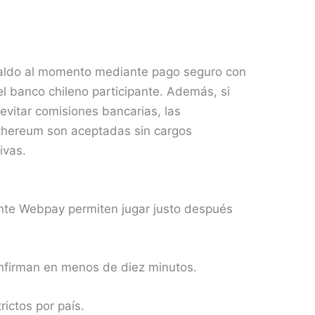
aldo al momento mediante pago seguro con
l banco chileno participante. Además, si
evitar comisiones bancarias, las
thereum son aceptadas sin cargos
ivas.
nte Webpay permiten jugar justo después
onfirman en menos de diez minutos.
trictos por país.