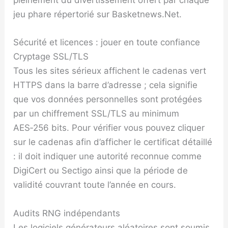
pleinement du divertissement offert par chaque
jeu phare répertorié sur Basketnews.Net.
Sécurité et licences : jouer en toute confiance
Cryptage SSL/TLS
Tous les sites sérieux affichent le cadenas vert
HTTPS dans la barre d’adresse ; cela signifie
que vos données personnelles sont protégées
par un chiffrement SSL/TLS au minimum
AES‑256 bits. Pour vérifier vous pouvez cliquer
sur le cadenas afin d’afficher le certificat détaillé
: il doit indiquer une autorité reconnue comme
DigiCert ou Sectigo ainsi que la période de
validité couvrant toute l’année en cours.
Audits RNG indépendants
Les logiciels générateurs aléatoires sont soumis