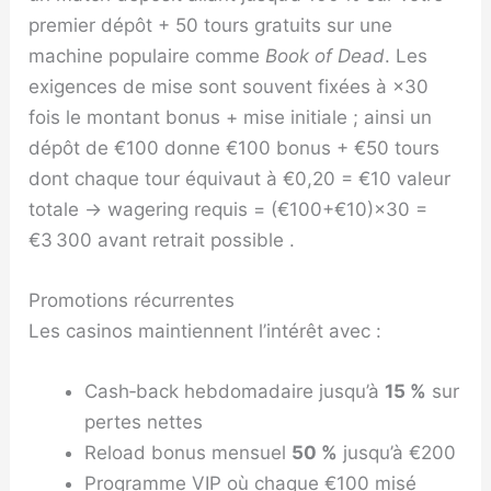
premier dépôt + 50 tours gratuits sur une
machine populaire comme
Book of Dead
. Les
exigences de mise sont souvent fixées à ×30
fois le montant bonus + mise initiale ; ainsi un
dépôt de €100 donne €100 bonus + €50 tours
dont chaque tour équivaut à €0,20 = €10 valeur
totale → wagering requis = (€100+€10)×30 =
€3 300 avant retrait possible .
Promotions récurrentes
Les casinos maintiennent l’intérêt avec :
Cash‑back hebdomadaire jusqu’à
15 %
sur
pertes nettes
Reload bonus mensuel
50 %
jusqu’à €200
Programme VIP où chaque €100 misé