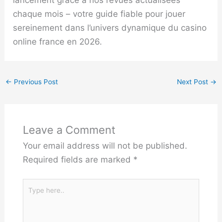
chaque mois – votre guide fiable pour jouer
sereinement dans l’univers dynamique du casino
online france en 2026.​
←
Previous Post
Next Post
→
Leave a Comment
Your email address will not be published.
Required fields are marked
*
Type
here..