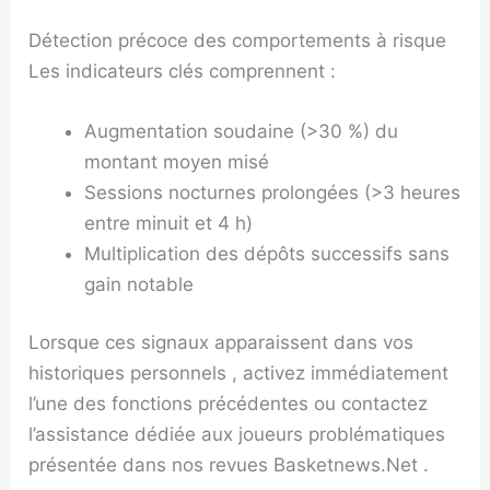
Détection précoce des comportements à risque
Les indicateurs clés comprennent :
Augmentation soudaine (>30 %) du
montant moyen misé
Sessions nocturnes prolongées (>3 heures
entre minuit et 4 h)
Multiplication des dépôts successifs sans
gain notable
Lorsque ces signaux apparaissent dans vos
historiques personnels , activez immédiatement
l’une des fonctions précédentes ou contactez
l’assistance dédiée aux joueurs problématiques
présentée dans nos revues Basketnews.Net .