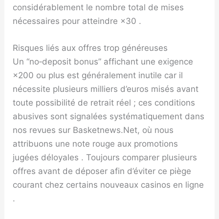
considérablement le nombre total de mises
nécessaires pour atteindre ×30 .
Risques liés aux offres trop généreuses
Un “no‑deposit bonus” affichant une exigence
×200 ou plus est généralement inutile car il
nécessite plusieurs milliers d’euros misés avant
toute possibilité de retrait réel ; ces conditions
abusives sont signalées systématiquement dans
nos revues sur Basketnews.Net, où nous
attribuons une note rouge aux promotions
jugées déloyales . Toujours comparer plusieurs
offres avant de déposer afin d’éviter ce piège
courant chez certains nouveaux casinos en ligne
.