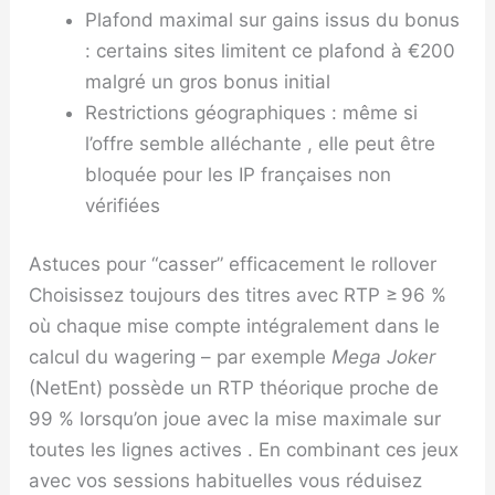
Plafond maximal sur gains issus du bonus
: certains sites limitent ce plafond à €200
malgré un gros bonus initial
Restrictions géographiques : même si
l’offre semble alléchante , elle peut être
bloquée pour les IP françaises non
vérifiées
Astuces pour “casser” efficacement le rollover
Choisissez toujours des titres avec RTP ≥ 96 %
où chaque mise compte intégralement dans le
calcul du wagering – par exemple
Mega Joker
(NetEnt) possède un RTP théorique proche de
99 % lorsqu’on joue avec la mise maximale sur
toutes les lignes actives . En combinant ces jeux
avec vos sessions habituelles vous réduisez