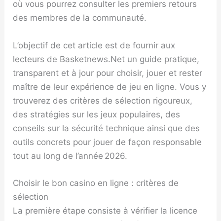
où vous pourrez consulter les premiers retours
des membres de la communauté.
L’objectif de cet article est de fournir aux
lecteurs de Basketnews.Net un guide pratique,
transparent et à jour pour choisir, jouer et rester
maître de leur expérience de jeu en ligne. Vous y
trouverez des critères de sélection rigoureux,
des stratégies sur les jeux populaires, des
conseils sur la sécurité technique ainsi que des
outils concrets pour jouer de façon responsable
tout au long de l’année 2026.
Choisir le bon casino en ligne : critères de
sélection
La première étape consiste à vérifier la licence