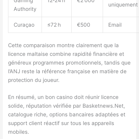
Gaming
12‑24 h
€2 000
uniquement
Authority
Curaçao
≤72 h
€500
Email
Cette comparaison montre clairement que la
licence maltaise combine rapidité financière et
généreux programmes promotionnels, tandis que
l’ANJ reste la référence française en matière de
protection du joueur.
En résumé, un bon casino doit réunir licence
solide, réputation vérifiée par Basketnews.Net,
catalogue riche, options bancaires adaptées et
support client réactif sur tous les appareils
mobiles.