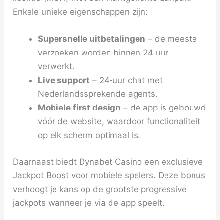
Enkele unieke eigenschappen zijn:
Supersnelle uitbetalingen
– de meeste
verzoeken worden binnen 24 uur
verwerkt.
Live support
– 24‑uur chat met
Nederlandssprekende agents.
Mobiele first design
– de app is gebouwd
vóór de website, waardoor functionaliteit
op elk scherm optimaal is.
Daarnaast biedt Dynabet Casino een exclusieve
Jackpot Boost voor mobiele spelers. Deze bonus
verhoogt je kans op de grootste progressive
jackpots wanneer je via de app speelt.