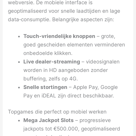
webversie. De mobiele interface is
geoptimaliseerd voor snelle laadtijden en lage
data‑consumptie. Belangrijke aspecten zijn:
Touch‑vriendelijke knoppen
– grote,
goed gescheiden elementen verminderen
onbedoelde klikken.
Live dealer‑streaming
– videosignalen
worden in HD aangeboden zonder
buffering, zelfs op 4G.
Snelle stortingen
– Apple Pay, Google
Pay en iDEAL zijn direct beschikbaar.
Topgames die perfect op mobiel werken
Mega Jackpot Slots
– progressieve
jackpots tot €500.000, geoptimaliseerd