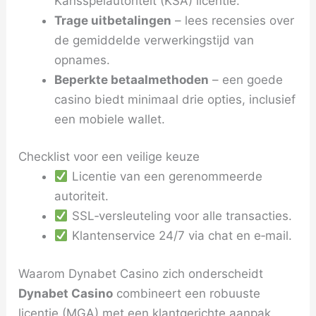
Kansspelautoriteit (KSA) licentie.
Trage uitbetalingen
– lees recensies over
de gemiddelde verwerkingstijd van
opnames.
Beperkte betaalmethoden
– een goede
casino biedt minimaal drie opties, inclusief
een mobiele wallet.
Checklist voor een veilige keuze
Licentie van een gerenommeerde
autoriteit.
SSL‑versleuteling voor alle transacties.
Klantenservice 24/7 via chat en e‑mail.
Waarom Dynabet Casino zich onderscheidt
Dynabet Casino
combineert een robuuste
licentie (MGA) met een klantgerichte aanpak.