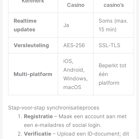
Kenmerk
Casino
casino’s
Realtime
Soms (max.
Ja
updates
15 min)
Versleuteling
AES‑256
SSL‑TLS
iOS,
Beperkt tot
Android,
Multi‑platform
één
Windows,
platform
macOS
Stap‑voor‑stap synchronisatieproces
Registratie
– Maak een account aan met
een e‑mailadres of social login.
Verificatie
– Upload een ID‑document; dit