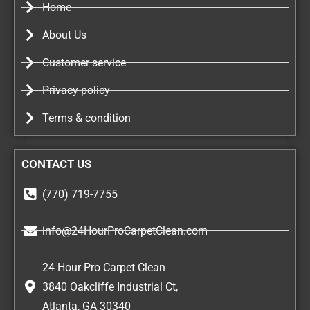
Home
About Us
Customer service
Privacy policy
Terms & condition
CONTACT US
(770) 719-7755
info@24HourProCarpetClean.com
24 Hour Pro Carpet Clean
3840 Oakcliffe Industrial Ct,
Atlanta, GA 30340