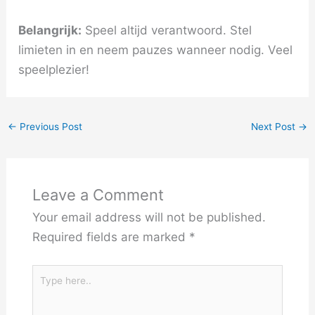
Belangrijk:
Speel altijd verantwoord. Stel
limieten in en neem pauzes wanneer nodig. Veel
speelplezier!
←
Previous Post
Next Post
→
Leave a Comment
Your email address will not be published.
Required fields are marked
*
Type
here..