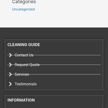
Categories
Uncategorized
CLEANING GUIDE
Contact Us
Request Quote
Services
Testimonials
INFORMATION