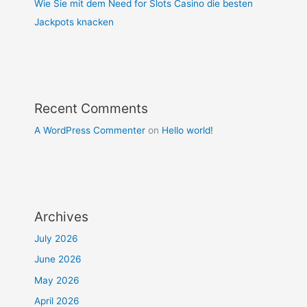
Wie Sie mit dem Need for Slots Casino die besten
Jackpots knacken
Recent Comments
A WordPress Commenter
on
Hello world!
Archives
July 2026
June 2026
May 2026
April 2026