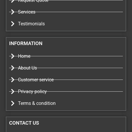
Request Quote
Services
Testimonials
INFORMATION
Home
About Us
Customer service
Privacy policy
Terms & condition
CONTACT US