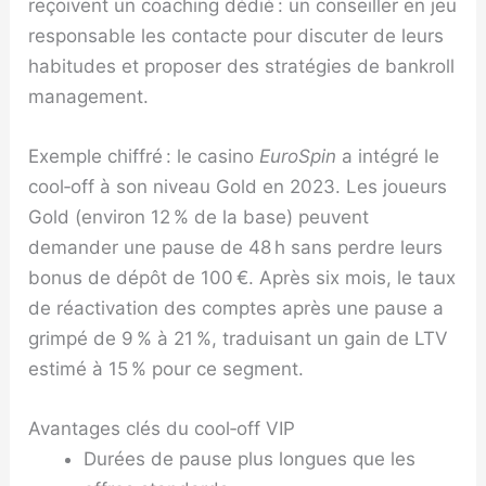
reçoivent un coaching dédié : un conseiller en jeu
responsable les contacte pour discuter de leurs
habitudes et proposer des stratégies de bankroll
management.
Exemple chiffré : le casino
EuroSpin
a intégré le
cool‑off à son niveau Gold en 2023. Les joueurs
Gold (environ 12 % de la base) peuvent
demander une pause de 48 h sans perdre leurs
bonus de dépôt de 100 €. Après six mois, le taux
de réactivation des comptes après une pause a
grimpé de 9 % à 21 %, traduisant un gain de LTV
estimé à 15 % pour ce segment.
Avantages clés du cool‑off VIP
Durées de pause plus longues que les