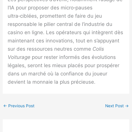
l’IA pour proposer des micro‑pauses
ultra‑ciblées, promettent de faire du jeu
responsable le pilier central de l’industrie du
casino en ligne. Les opérateurs qui intègrent dès
maintenant ces innovations, tout en s’appuyant
sur des ressources neutres comme
Colis
Voiturage
pour rester informés des évolutions
légales, seront les mieux placés pour prospérer
dans un marché où la confiance du joueur
devient la monnaie la plus précieuse.
←
Previous Post
Next Post
→