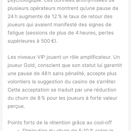
psychologique. Les données anonymisées de
plusieurs opérateurs montrent qu’une pause de
24 h augmente de 12 % le taux de retour des
joueurs qui avaient manifesté des signes de
fatigue (sessions de plus de 4 heures, pertes
supérieures à 500 €).
Les niveaux VIP jouent un rôle amplificateur. Un
joueur Gold, conscient que son statut lui garantit
une pause de 48 h sans pénalité, accepte plus
volontiers la suggestion du casino de s’arrêter.
Cette acceptation se traduit par une réduction
du churn de 8 % pour les joueurs à forte valeur
perçue.
Points forts de la rétention grâce au cool‑off
Diminution du churn de 5‑10 % selon le