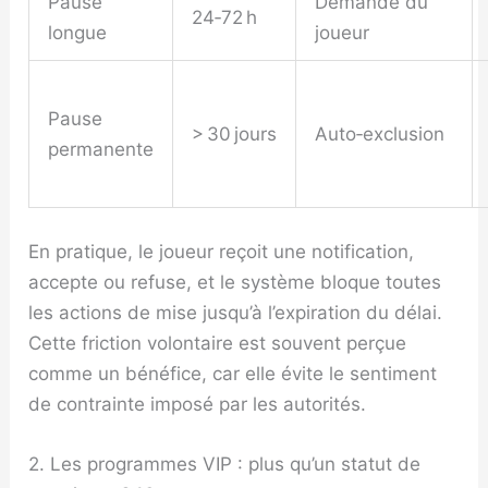
Pause
Demande du
24‑72 h
longue
joueur
Pause
> 30 jours
Auto‑exclusion
permanente
En pratique, le joueur reçoit une notification,
accepte ou refuse, et le système bloque toutes
les actions de mise jusqu’à l’expiration du délai.
Cette friction volontaire est souvent perçue
comme un bénéfice, car elle évite le sentiment
de contrainte imposé par les autorités.
2. Les programmes VIP : plus qu’un statut de