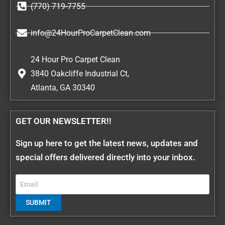
(770) 719-7755
info@24HourProCarpetClean.com
24 Hour Pro Carpet Clean
3840 Oakcliffe Industrial Ct,
Atlanta, GA 30340
GET OUR NEWSLETTER!!
Sign up here to get the latest news, updates and
special offers delivered directly into your inbox.