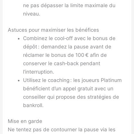
ne pas dépasser la limite maximale du
niveau.
Astuces pour maximiser les bénéfices
Combinez le cool‑off avec le bonus de
dépôt : demandez la pause avant de
réclamer le bonus de 100 € afin de
conserver le cash‑back pendant
l’interruption.
Utilisez le coaching : les joueurs Platinum
bénéficient d’un appel gratuit avec un
conseiller qui propose des stratégies de
bankroll.
Mise en garde
Ne tentez pas de contourner la pause via les