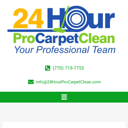
Skip
to
content
(770) 719-7755
info@24HourProCarpetClean.com
Menu