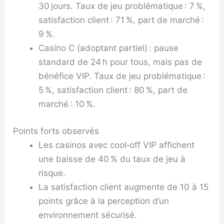
30 jours. Taux de jeu problématique : 7 %,
satisfaction client : 71 %, part de marché :
9 %.
Casino C (adoptant partiel) : pause
standard de 24 h pour tous, mais pas de
bénéfice VIP. Taux de jeu problématique :
5 %, satisfaction client : 80 %, part de
marché : 10 %.
Points forts observés
Les casinos avec cool‑off VIP affichent
une baisse de 40 % du taux de jeu à
risque.
La satisfaction client augmente de 10 à 15
points grâce à la perception d’un
environnement sécurisé.