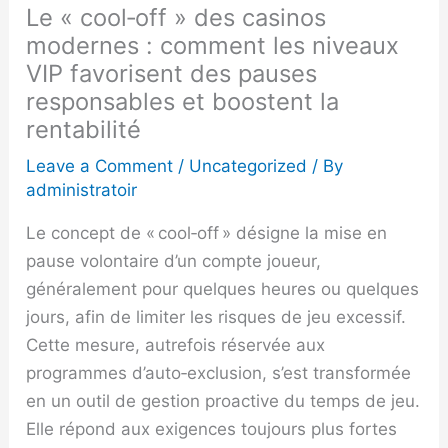
Le « cool‑off » des casinos
modernes : comment les niveaux
VIP favorisent des pauses
responsables et boostent la
rentabilité
Leave a Comment
/
Uncategorized
/ By
administratoir
Le concept de « cool‑off » désigne la mise en
pause volontaire d’un compte joueur,
généralement pour quelques heures ou quelques
jours, afin de limiter les risques de jeu excessif.
Cette mesure, autrefois réservée aux
programmes d’auto‑exclusion, s’est transformée
en un outil de gestion proactive du temps de jeu.
Elle répond aux exigences toujours plus fortes