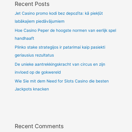
Recent Posts
Jet Casino promo kodi bez depozīta: kā piekļūt
labākajiem piedāvājumiem
Hoe Casino Peper de hoogste normen van eerlijk spel
handhaaft
Plinko stake strategijos ir patarimai kaip pasiekti
geriausius rezultatus
De unieke aantrekkingskracht van circus en zijn
invloed op de gokwereld
Wie Sie mit dem Need for Slots Casino die besten
Jackpots knacken
Recent Comments