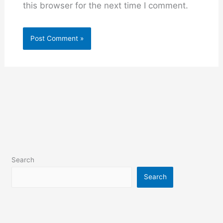
this browser for the next time I comment.
Search
Search