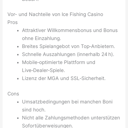
Vor- und Nachteile von Ice Fishing Casino
Pros
Attraktiver Willkommensbonus und Bonus
ohne Einzahlung.
Breites Spielangebot von Top‑Anbietern.
Schnelle Auszahlungen (innerhalb 24 h).
Mobile‑optimierte Plattform und
Live‑Dealer‑Spiele.
Lizenz der MGA und SSL‑Sicherheit.
Cons
Umsatzbedingungen bei manchen Boni
sind hoch.
Nicht alle Zahlungsmethoden unterstützen
Sofortüberweisungen.