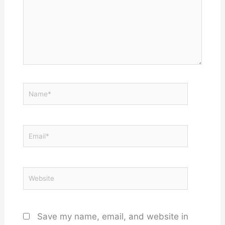
Name*
Email*
Website
Save my name, email, and website in