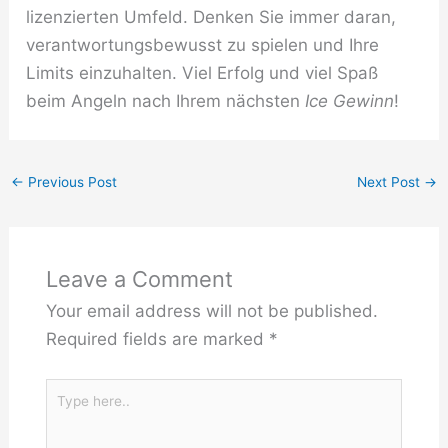
lizenzierten Umfeld. Denken Sie immer daran,
verantwortungsbewusst zu spielen und Ihre
Limits einzuhalten. Viel Erfolg und viel Spaß
beim Angeln nach Ihrem nächsten
Ice Gewinn
!
←
Previous Post
Next Post
→
Leave a Comment
Your email address will not be published.
Required fields are marked
*
Type
here..