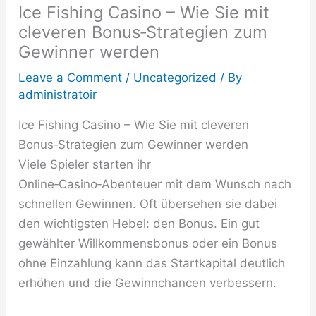
Ice Fishing Casino – Wie Sie mit
cleveren Bonus‑Strategien zum
Gewinner werden
Leave a Comment
/
Uncategorized
/ By
administratoir
Ice Fishing Casino – Wie Sie mit cleveren
Bonus‑Strategien zum Gewinner werden
Viele Spieler starten ihr
Online‑Casino‑Abenteuer mit dem Wunsch nach
schnellen Gewinnen. Oft übersehen sie dabei
den wichtigsten Hebel: den Bonus. Ein gut
gewählter Willkommensbonus oder ein Bonus
ohne Einzahlung kann das Startkapital deutlich
erhöhen und die Gewinnchancen verbessern.