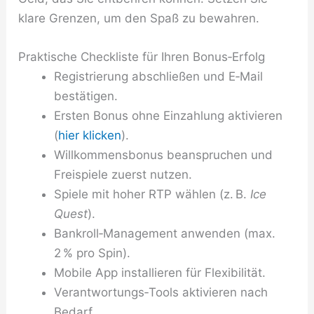
klare Grenzen, um den Spaß zu bewahren.
Praktische Checkliste für Ihren Bonus‑Erfolg
Registrierung abschließen und E‑Mail
bestätigen.
Ersten Bonus ohne Einzahlung aktivieren
(
hier klicken
).
Willkommensbonus beanspruchen und
Freispiele zuerst nutzen.
Spiele mit hoher RTP wählen (z. B.
Ice
Quest
).
Bankroll‑Management anwenden (max.
2 % pro Spin).
Mobile App installieren für Flexibilität.
Verantwortungs‑Tools aktivieren nach
Bedarf.