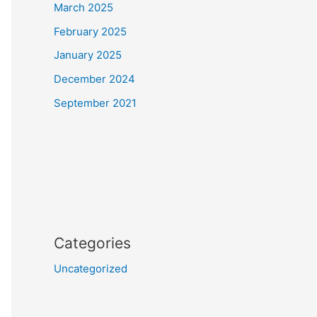
March 2025
February 2025
January 2025
December 2024
September 2021
Categories
Uncategorized