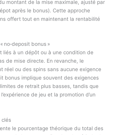
 du montant de la mise maximale, ajusté par
dépot après le bonus). Cette approche
s offert tout en maintenant la rentabilité
t « no‑deposit bonus »
 liés à un dépôt ou à une condition de
as de mise directe. En revanche, le
nt réel ou des spins sans aucune exigence
it bonus implique souvent des exigences
limites de retrait plus basses, tandis que
 l’expérience de jeu et la promotion d’un
 clés
ente le pourcentage théorique du total des