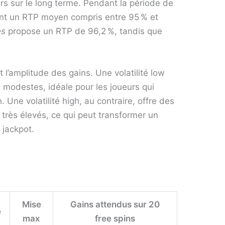
rs sur le long terme. Pendant la période de
hent un RTP moyen compris entre 95 % et
es
propose un RTP de 96,2 %, tandis que
et l’amplitude des gains. Une volatilité low
 modestes, idéale pour les joueurs qui
 Une volatilité high, au contraire, offre des
 très élevés, ce qui peut transformer un
 jackpot.
Mise
Gains attendus sur 20
é
max
free spins