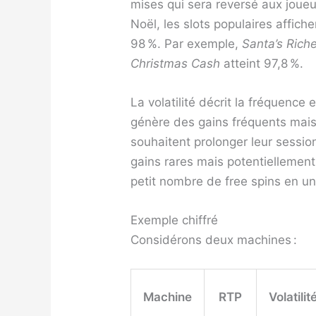
mises qui sera reversé aux joueu
Noël, les slots populaires affic
98 %. Par exemple,
Santa’s Rich
Christmas Cash
atteint 97,8 %.
La volatilité décrit la fréquence 
génère des gains fréquents mais
souhaitent prolonger leur session.
gains rares mais potentiellement
petit nombre de free spins en un
Exemple chiffré
Considérons deux machines :
Machine
RTP
Volatilit