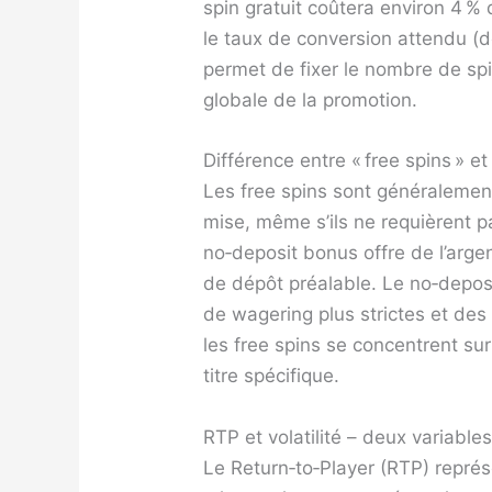
spin gratuit coûtera environ 4 %
le taux de conversion attendu (
permet de fixer le nombre de spin
globale de la promotion.
Différence entre « free spins » e
Les free spins sont généralement
mise, même s’ils ne requièrent p
no‑deposit bonus offre de l’arge
de dépôt préalable. Le no‑depos
de wagering plus strictes et des 
les free spins se concentrent sur
titre spécifique.
RTP et volatilité – deux variables
Le Return‑to‑Player (RTP) représ