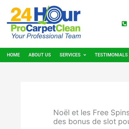
Skip
to
content
HOME
ABOUT US
SERVICES
TESTIMONIALS
Noël et les Free Spi
des bonus de slot po