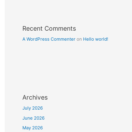
Recent Comments
A WordPress Commenter
on
Hello world!
Archives
July 2026
June 2026
May 2026