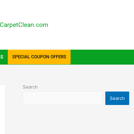
CarpetClean.com
US
SPECIAL COUPON OFFERS
Search
Search