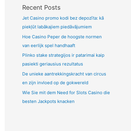
Recent Posts
Jet Casino promo kodi bez depozīta: kā
piekļūt labākajiem piedāvājumiem
Hoe Casino Peper de hoogste normen
van eerlijk spel handhaaft
Plinko stake strategijos ir patarimai kaip
pasiekti geriausius rezultatus
De unieke aantrekkingskracht van circus
en zijn invloed op de gokwereld
Wie Sie mit dem Need for Slots Casino die
besten Jackpots knacken