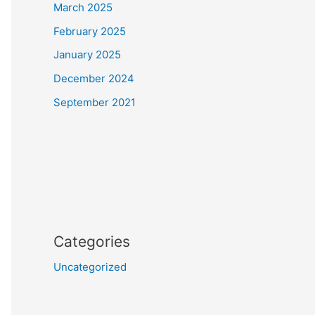
March 2025
February 2025
January 2025
December 2024
September 2021
Categories
Uncategorized