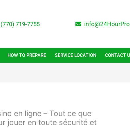
(770) 719-7755
info@24HourPro
HOW TO PREPARE
SERVICE LOCATION
CONTACT 
ino en ligne – Tout ce que
r jouer en toute sécurité et