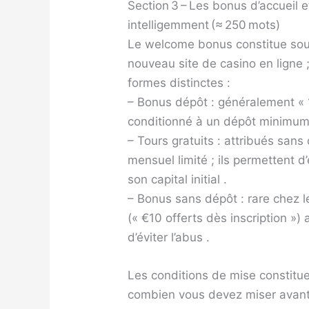
Section 3 – Les bonus d’accueil 
intelligemment (≈ 250 mots)
Le welcome bonus constitue sou
nouveau site de casino en ligne ;
formes distinctes :
– Bonus dépôt : généralement « 
conditionné à un dépôt minimum 
– Tours gratuits : attribués san
mensuel limité ; ils permettent d
son capital initial .
– Bonus sans dépôt : rare chez le
(« €10 offerts dès inscription »)
d’éviter l’abus .
Les conditions de mise constituen
combien vous devez miser avant 