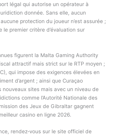
ort légal qui autorise un opérateur à
uridiction donnée. Sans elle, aucun
 aucune protection du joueur n’est assurée ;
e le premier critère d’évaluation sur
onnues figurent la Malta Gaming Authority
cal attractif mais strict sur le RTP moyen ;
), qui impose des exigences élevées en
himent d’argent ; ainsi que Curaçao
es nouveaux sites mais avec un niveau de
ridictions comme l’Autorité Nationale des
mission des Jeux de Gibraltar gagnent
eilleur casino en ligne 2026.
ence, rendez‑vous sur le site officiel de