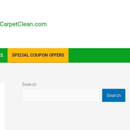
CarpetClean.com
US
SPECIAL COUPON OFFERS
Search
Search