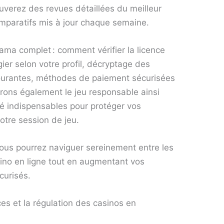
uverez des revues détaillées du meilleur
omparatifs mis à jour chaque semaine.
ma complet : comment vérifier la licence
gier selon votre profil, décryptage des
courantes, méthodes de paiement sécurisées
erons également le jeu responsable ainsi
é indispensables pour protéger vos
tre session de jeu.
vous pourrez naviguer sereinement entre les
sino en ligne tout en augmentant vos
curisés.
ces et la régulation des casinos en