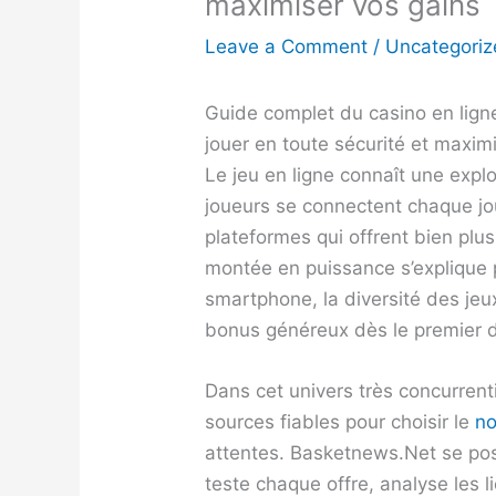
maximiser vos gains
Leave a Comment
/
Uncategori
Guide complet du casino en lign
jouer en toute sécurité et maxim
Le jeu en ligne connaît une expl
joueurs se connectent chaque jo
plateformes qui offrent bien plus
montée en puissance s’explique p
smartphone, la diversité des jeux
bonus généreux dès le premier 
Dans cet univers très concurrenti
sources fiables pour choisir le
no
attentes. Basketnews.Net se po
teste chaque offre, analyse les l