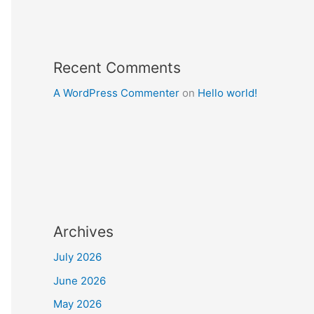
Recent Comments
A WordPress Commenter
on
Hello world!
Archives
July 2026
June 2026
May 2026