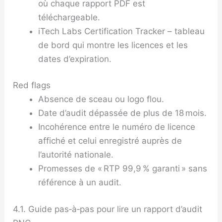
où chaque rapport PDF est
téléchargeable.
iTech Labs Certification Tracker – tableau
de bord qui montre les licences et les
dates d’expiration.
Red flags
Absence de sceau ou logo flou.
Date d’audit dépassée de plus de 18 mois.
Incohérence entre le numéro de licence
affiché et celui enregistré auprès de
l’autorité nationale.
Promesses de « RTP 99,9 % garanti » sans
référence à un audit.
4.1. Guide pas‑à‑pas pour lire un rapport d’audit