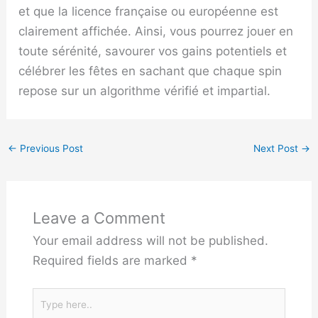
et que la licence française ou européenne est
clairement affichée. Ainsi, vous pourrez jouer en
toute sérénité, savourer vos gains potentiels et
célébrer les fêtes en sachant que chaque spin
repose sur un algorithme vérifié et impartial.
←
Previous Post
Next Post
→
Leave a Comment
Your email address will not be published.
Required fields are marked
*
Type
here..