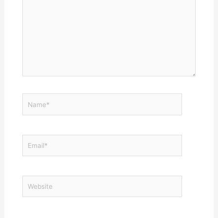
Name*
Email*
Website