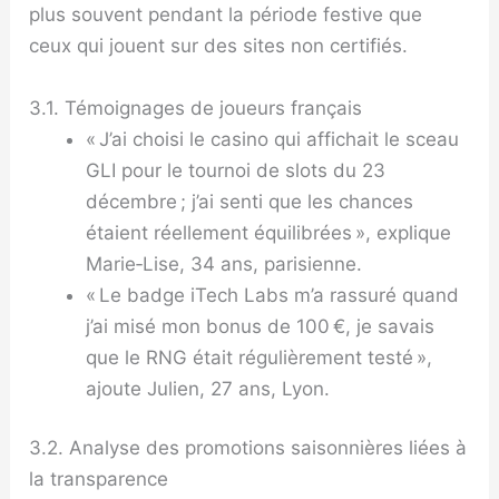
plus souvent pendant la période festive que
ceux qui jouent sur des sites non certifiés.
3.1. Témoignages de joueurs français
« J’ai choisi le casino qui affichait le sceau
GLI pour le tournoi de slots du 23
décembre ; j’ai senti que les chances
étaient réellement équilibrées », explique
Marie‑Lise, 34 ans, parisienne.
« Le badge iTech Labs m’a rassuré quand
j’ai misé mon bonus de 100 €, je savais
que le RNG était régulièrement testé »,
ajoute Julien, 27 ans, Lyon.
3.2. Analyse des promotions saisonnières liées à
la transparence