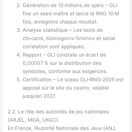
Génération de 10 millions de spins – GLI
fixe un seed maître et lance le RNG 10 M
fois, enregistre chaque résultat.
Analyse statistique – Les tests de
chi‑carré, Kolmogorov‑Smirnov et serial
correlation sont appliqués.
Rapport – GLI constate un écart de
0,00007 % sur la distribution des
symboles, conforme aux exigences.
Certification – Le sceau GLI‑RNG‑2025 est
apposé sur le site du casino, valable
jusqu’en 2027.
2.2. Le rôle des autorités de jeu nationales
(ARJEL, MGA, UKGC)
En France, l’Autorité Nationale des Jeux (ANJ,