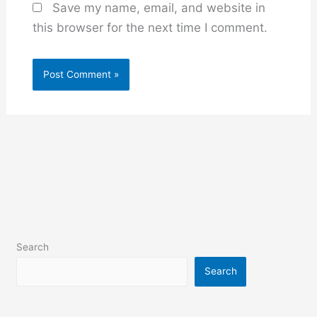
Save my name, email, and website in
this browser for the next time I comment.
Search
Search