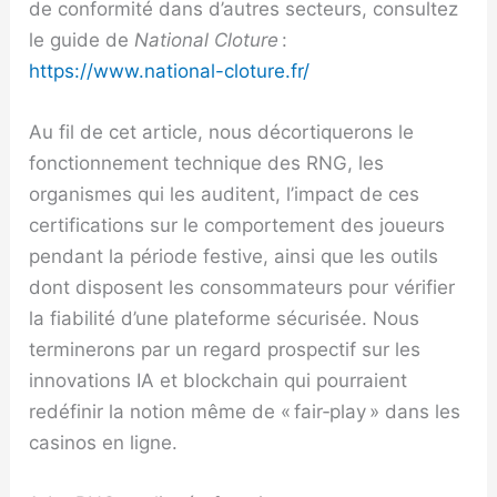
de conformité dans d’autres secteurs, consultez
le guide de
National Cloture
:
https://www.national-cloture.fr/
Au fil de cet article, nous décortiquerons le
fonctionnement technique des RNG, les
organismes qui les auditent, l’impact de ces
certifications sur le comportement des joueurs
pendant la période festive, ainsi que les outils
dont disposent les consommateurs pour vérifier
la fiabilité d’une plateforme sécurisée. Nous
terminerons par un regard prospectif sur les
innovations IA et blockchain qui pourraient
redéfinir la notion même de « fair‑play » dans les
casinos en ligne.