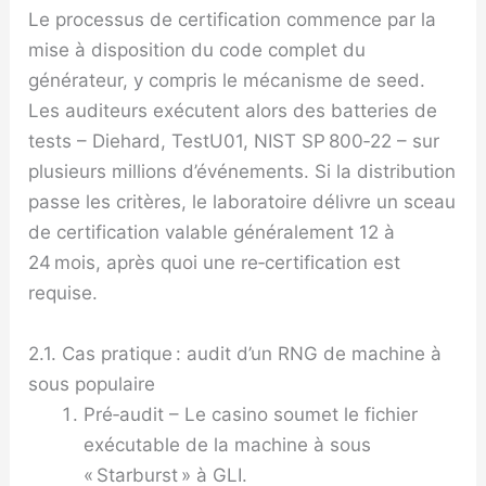
Le processus de certification commence par la
mise à disposition du code complet du
générateur, y compris le mécanisme de seed.
Les auditeurs exécutent alors des batteries de
tests – Diehard, TestU01, NIST SP 800‑22 – sur
plusieurs millions d’événements. Si la distribution
passe les critères, le laboratoire délivre un sceau
de certification valable généralement 12 à
24 mois, après quoi une re‑certification est
requise.
2.1. Cas pratique : audit d’un RNG de machine à
sous populaire
Pré‑audit – Le casino soumet le fichier
exécutable de la machine à sous
« Starburst » à GLI.