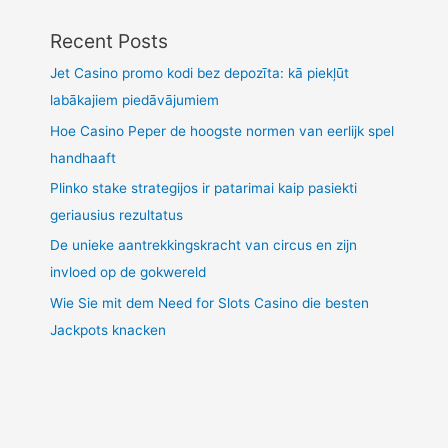
Recent Posts
Jet Casino promo kodi bez depozīta: kā piekļūt
labākajiem piedāvājumiem
Hoe Casino Peper de hoogste normen van eerlijk spel
handhaaft
Plinko stake strategijos ir patarimai kaip pasiekti
geriausius rezultatus
De unieke aantrekkingskracht van circus en zijn
invloed op de gokwereld
Wie Sie mit dem Need for Slots Casino die besten
Jackpots knacken