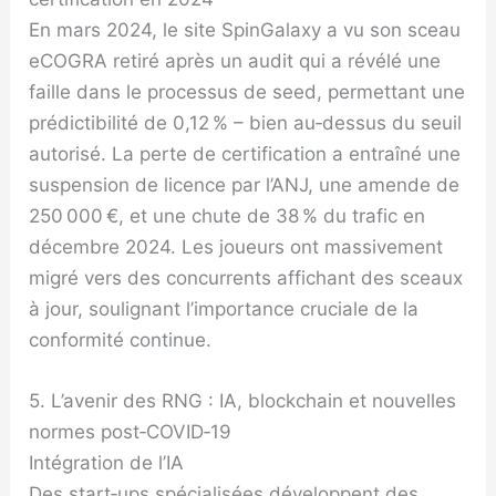
En mars 2024, le site SpinGalaxy a vu son sceau
eCOGRA retiré après un audit qui a révélé une
faille dans le processus de seed, permettant une
prédictibilité de 0,12 % – bien au‑dessus du seuil
autorisé. La perte de certification a entraîné une
suspension de licence par l’ANJ, une amende de
250 000 €, et une chute de 38 % du trafic en
décembre 2024. Les joueurs ont massivement
migré vers des concurrents affichant des sceaux
à jour, soulignant l’importance cruciale de la
conformité continue.
5. L’avenir des RNG : IA, blockchain et nouvelles
normes post‑COVID‑19
Intégration de l’IA
Des start‑ups spécialisées développent des