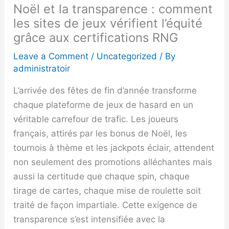
Noël et la transparence : comment
les sites de jeux vérifient l’équité
grâce aux certifications RNG
Leave a Comment
/
Uncategorized
/ By
administratoir
L’arrivée des fêtes de fin d’année transforme
chaque plateforme de jeux de hasard en un
véritable carrefour de trafic. Les joueurs
français, attirés par les bonus de Noël, les
tournois à thème et les jackpots éclair, attendent
non seulement des promotions alléchantes mais
aussi la certitude que chaque spin, chaque
tirage de cartes, chaque mise de roulette soit
traité de façon impartiale. Cette exigence de
transparence s’est intensifiée avec la