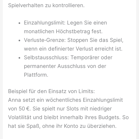
Spielverhalten zu kontrollieren.
Einzahlungslimit: Legen Sie einen
monatlichen Höchstbetrag fest.
Verluste‑Grenze: Stoppen Sie das Spiel,
wenn ein definierter Verlust erreicht ist.
Selbstausschluss: Temporärer oder
permanenter Ausschluss von der
Plattform.
Beispiel für den Einsatz von Limits:
Anna setzt ein wöchentliches Einzahlungslimit
von 50 €. Sie spielt nur Slots mit niedriger
Volatilität und bleibt innerhalb ihres Budgets. So
hat sie Spaß, ohne ihr Konto zu überziehen.