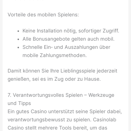
Vorteile des mobilen Spielens:
Keine Installation nötig, sofortiger Zugriff.
Alle Bonusangebote gelten auch mobil.
Schnelle Ein‑ und Auszahlungen über
mobile Zahlungsmethoden.
Damit können Sie Ihre Lieblingsspiele jederzeit
genießen, sei es im Zug oder zu Hause.
7. Verantwortungsvolles Spielen – Werkzeuge
und Tipps
Ein gutes Casino unterstützt seine Spieler dabei,
verantwortungsbewusst zu spielen. Casinolab
Casino stellt mehrere Tools bereit, um das