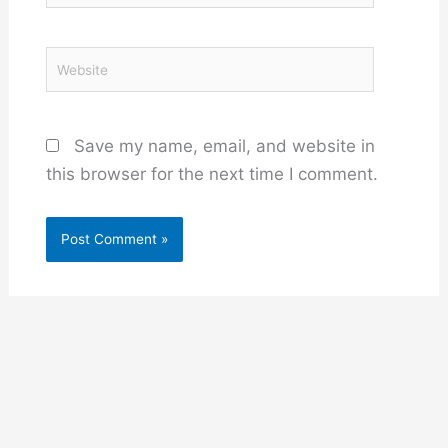
Website
Save my name, email, and website in
this browser for the next time I comment.