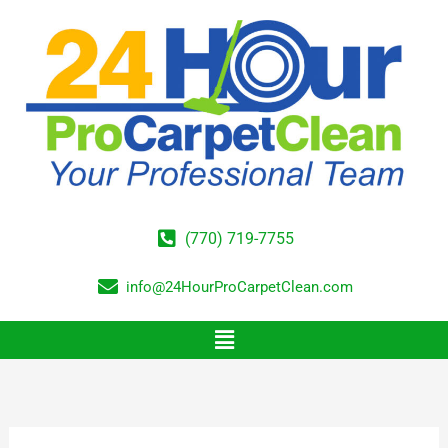
Skip
to
content
(770) 719-7755
info@24HourProCarpetClean.com
Menu