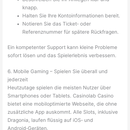
knapp.
Halten Sie Ihre Kontoinformationen bereit.
Notieren Sie das Ticket‑ oder
Referenznummer für spätere Rückfragen.
Ein kompetenter Support kann kleine Probleme
sofort lösen und das Spielerlebnis verbessern.
6. Mobile Gaming – Spielen Sie überall und
jederzeit
Heutzutage spielen die meisten Nutzer über
Smartphones oder Tablets. Casinolab Casino
bietet eine mobiloptimierte Webseite, die ohne
zusätzliche App auskommt. Alle Slots, inklusive
Dragonia, laufen flüssig auf iOS‑ und
Android‑Geräten.