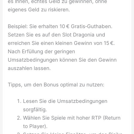
es Ihnen, echtes Geld zu gewinnen, ohne
eigenes Geld zu riskieren.
Beispiel: Sie erhalten 10 € Gratis‑Guthaben.
Setzen Sie es auf den Slot Dragonia und
erreichen Sie einen kleinen Gewinn von 15 €.
Nach Erfüllung der geringen
Umsatzbedingungen können Sie den Gewinn
auszahlen lassen.
Tipps, um den Bonus optimal zu nutzen:
Lesen Sie die Umsatzbedingungen
sorgfältig.
Wählen Sie Spiele mit hoher RTP (Return
to Player).