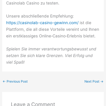
Casinolab Casino zu testen.
Unsere abschließende Empfehlung:
https://casinolab-casino-gewinn.com/
ist die
Plattform, die all diese Vorteile vereint und Ihnen
ein erstklassiges Online‑Casino‑Erlebnis bietet.
Spielen Sie immer verantwortungsbewusst und
setzen Sie sich klare Grenzen. Viel Erfolg und
viel Spaß!
←
Previous Post
Next Post
→
Leave a Comment