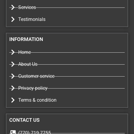
Services
Testimonials
INFORMATION
Home
About Us
Customer service
Privacy policy
Terms & condition
CONTACT US
(770) 719-7755