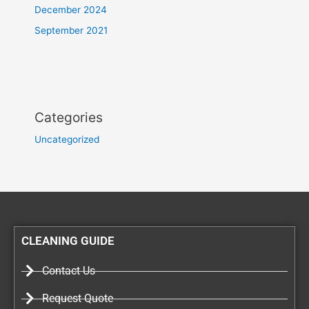
December 2024
September 2021
Categories
Uncategorized
CLEANING GUIDE
Contact Us
Request Quote