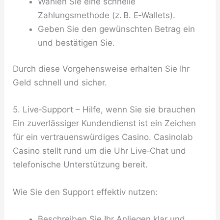
Wählen Sie eine schnelle
Zahlungsmethode (z. B. E‑Wallets).
Geben Sie den gewünschten Betrag ein
und bestätigen Sie.
Durch diese Vorgehensweise erhalten Sie Ihr
Geld schnell und sicher.
5. Live‑Support – Hilfe, wenn Sie sie brauchen
Ein zuverlässiger Kundendienst ist ein Zeichen
für ein vertrauenswürdiges Casino. Casinolab
Casino stellt rund um die Uhr Live‑Chat und
telefonische Unterstützung bereit.
Wie Sie den Support effektiv nutzen:
Beschreiben Sie Ihr Anliegen klar und