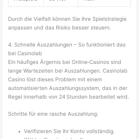
Durch die Vielfalt können Sie Ihre Spielstrategie
anpassen und das Risiko besser steuern.
4. Schnelle Auszahlungen – So funktioniert das
bei Casinolab
Ein häufiges Ärgernis bei Online‑Casinos sind
lange Wartezeiten bei Auszahlungen. Casinolab
Casino löst dieses Problem mit einem
automatisierten Auszahlungssystem, das in der
Regel innerhalb von 24 Stunden bearbeitet wird.
Schritte für eine rasche Auszahlung:
Verifizieren Sie Ihr Konto vollständig.