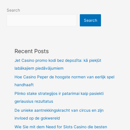
Search
Search
Recent Posts
Jet Casino promo kodi bez depozīta: kā piekļūt
labākajiem piedāvājumiem
Hoe Casino Peper de hoogste normen van eerlijk spel
handhaaft
Plinko stake strategijos ir patarimai kaip pasiekti
geriausius rezultatus
De unieke aantrekkingskracht van circus en zijn
invloed op de gokwereld
Wie Sie mit dem Need for Slots Casino die besten