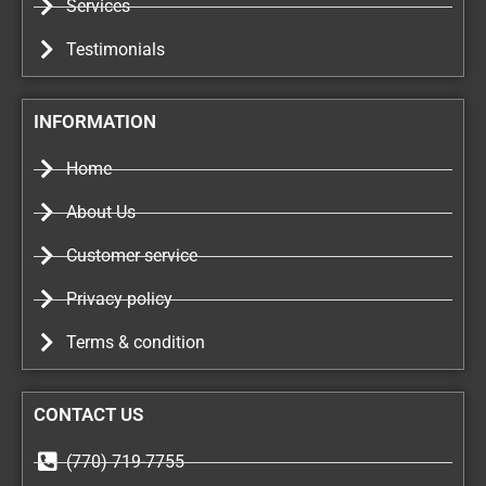
Services
Testimonials
INFORMATION
Home
About Us
Customer service
Privacy policy
Terms & condition
CONTACT US
(770) 719-7755