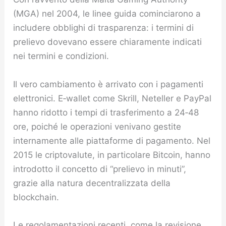
(MGA) nel 2004, le linee guida cominciarono a
includere obblighi di trasparenza: i termini di
prelievo dovevano essere chiaramente indicati
nei termini e condizioni.
Il vero cambiamento è arrivato con i pagamenti
elettronici. E‑wallet come Skrill, Neteller e PayPal
hanno ridotto i tempi di trasferimento a 24‑48
ore, poiché le operazioni venivano gestite
internamente alle piattaforme di pagamento. Nel
2015 le criptovalute, in particolare Bitcoin, hanno
introdotto il concetto di “prelievo in minuti”,
grazie alla natura decentralizzata della
blockchain.
Le regolamentazioni recenti, come la revisione