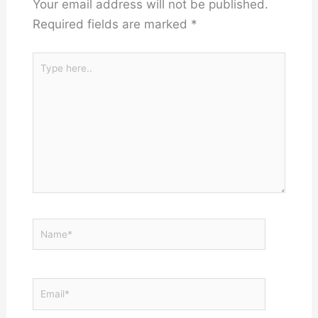
Your email address will not be published.
Required fields are marked
*
Type
here..
Name*
Email*