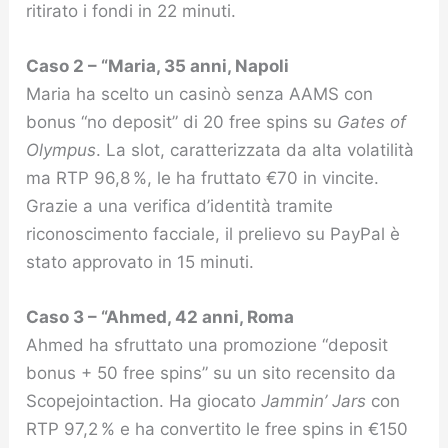
ritirato i fondi in 22 minuti.
Caso 2 – “Maria, 35 anni, Napoli
Maria ha scelto un casinò senza AAMS con
bonus “no deposit” di 20 free spins su
Gates of
Olympus
. La slot, caratterizzata da alta volatilità
ma RTP 96,8 %, le ha fruttato €70 in vincite.
Grazie a una verifica d’identità tramite
riconoscimento facciale, il prelievo su PayPal è
stato approvato in 15 minuti.
Caso 3 – “Ahmed, 42 anni, Roma
Ahmed ha sfruttato una promozione “deposit
bonus + 50 free spins” su un sito recensito da
Scopejointaction. Ha giocato
Jammin’ Jars
con
RTP 97,2 % e ha convertito le free spins in €150