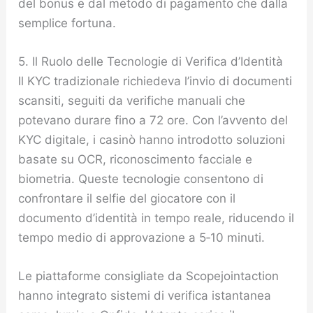
del bonus e dal metodo di pagamento che dalla
semplice fortuna.
5. Il Ruolo delle Tecnologie di Verifica d’Identità
Il KYC tradizionale richiedeva l’invio di documenti
scansiti, seguiti da verifiche manuali che
potevano durare fino a 72 ore. Con l’avvento del
KYC digitale, i casinò hanno introdotto soluzioni
basate su OCR, riconoscimento facciale e
biometria. Queste tecnologie consentono di
confrontare il selfie del giocatore con il
documento d’identità in tempo reale, riducendo il
tempo medio di approvazione a 5‑10 minuti.
Le piattaforme consigliate da Scopejointaction
hanno integrato sistemi di verifica istantanea