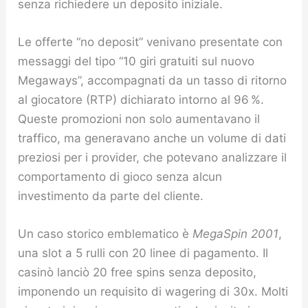
senza richiedere un deposito iniziale.
Le offerte “no deposit” venivano presentate con
messaggi del tipo “10 giri gratuiti sul nuovo
Megaways”, accompagnati da un tasso di ritorno
al giocatore (RTP) dichiarato intorno al 96 %.
Queste promozioni non solo aumentavano il
traffico, ma generavano anche un volume di dati
preziosi per i provider, che potevano analizzare il
comportamento di gioco senza alcun
investimento da parte del cliente.
Un caso storico emblematico è
MegaSpin 2001
,
una slot a 5 rulli con 20 linee di pagamento. Il
casinò lanciò 20 free spins senza deposito,
imponendo un requisito di wagering di 30x. Molti