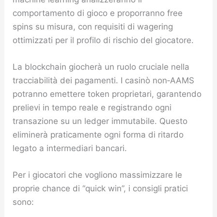
comportamento di gioco e proporranno free
spins su misura, con requisiti di wagering
ottimizzati per il profilo di rischio del giocatore.
La blockchain giocherà un ruolo cruciale nella
tracciabilità dei pagamenti. I casinò non‑AAMS
potranno emettere token proprietari, garantendo
prelievi in tempo reale e registrando ogni
transazione su un ledger immutabile. Questo
eliminerà praticamente ogni forma di ritardo
legato a intermediari bancari.
Per i giocatori che vogliono massimizzare le
proprie chance di “quick win”, i consigli pratici
sono: