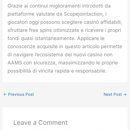
Grazie ai continui miglioramenti introdotti da
piattaforme valutate da Scopejointaction, i
giocatori oggi possono scegliere casinò affidabili,
sfruttare free spins ottimizzate e ricevere i propri
fondi quasi istantaneamente. Applicare le
conoscenze acquisite in questo articolo permette
di navigare l’ecosistema dei nuovi casino non
AAMS con sicurezza, massimizzando le proprie
possibilità di vincita rapida e responsabile.
←
Previous Post
Next Post
→
Leave a Comment