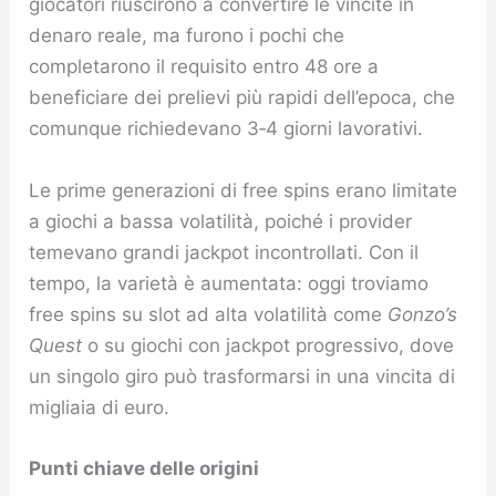
giocatori riuscirono a convertire le vincite in
denaro reale, ma furono i pochi che
completarono il requisito entro 48 ore a
beneficiare dei prelievi più rapidi dell’epoca, che
comunque richiedevano 3‑4 giorni lavorativi.
Le prime generazioni di free spins erano limitate
a giochi a bassa volatilità, poiché i provider
temevano grandi jackpot incontrollati. Con il
tempo, la varietà è aumentata: oggi troviamo
free spins su slot ad alta volatilità come
Gonzo’s
Quest
o su giochi con jackpot progressivo, dove
un singolo giro può trasformarsi in una vincita di
migliaia di euro.
Punti chiave delle origini