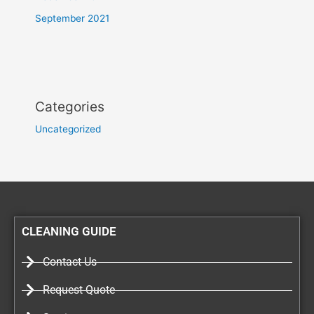
September 2021
Categories
Uncategorized
CLEANING GUIDE
Contact Us
Request Quote