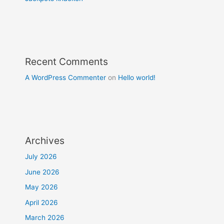
Recent Comments
A WordPress Commenter
on
Hello world!
Archives
July 2026
June 2026
May 2026
April 2026
March 2026