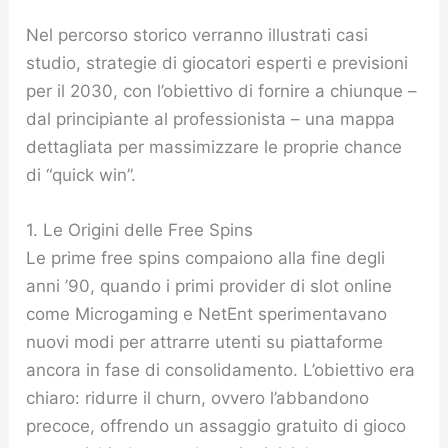
Nel percorso storico verranno illustrati casi
studio, strategie di giocatori esperti e previsioni
per il 2030, con l’obiettivo di fornire a chiunque –
dal principiante al professionista – una mappa
dettagliata per massimizzare le proprie chance
di “quick win”.
1. Le Origini delle Free Spins
Le prime free spins compaiono alla fine degli
anni ’90, quando i primi provider di slot online
come Microgaming e NetEnt sperimentavano
nuovi modi per attrarre utenti su piattaforme
ancora in fase di consolidamento. L’obiettivo era
chiaro: ridurre il churn, ovvero l’abbandono
precoce, offrendo un assaggio gratuito di gioco