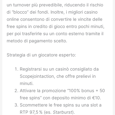
un turnover più prevedibile, riducendo il rischio
di “blocco” dei fondi. Inoltre, i migliori casino
online consentono di convertire le vincite delle
free spins in credito di gioco entro pochi minuti,
per poi trasferirle su un conto esterno tramite il
metodo di pagamento scelto.
Strategia di un giocatore esperto:
Registrarsi su un casinò consigliato da
Scopejointaction, che offre prelievi in
minuti.
Attivare la promozione “100% bonus + 50
free spins” con deposito minimo di €10.
Scommettere le free spins su una slot a
RTP 97,5 % (es.
Starburst
).