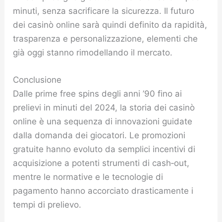
minuti, senza sacrificare la sicurezza. Il futuro
dei casinò online sarà quindi definito da rapidità,
trasparenza e personalizzazione, elementi che
già oggi stanno rimodellando il mercato.
Conclusione
Dalle prime free spins degli anni ’90 fino ai
prelievi in minuti del 2024, la storia dei casinò
online è una sequenza di innovazioni guidate
dalla domanda dei giocatori. Le promozioni
gratuite hanno evoluto da semplici incentivi di
acquisizione a potenti strumenti di cash‑out,
mentre le normative e le tecnologie di
pagamento hanno accorciato drasticamente i
tempi di prelievo.