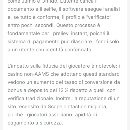
come Jumio e Onfido. L’utente carica il
documento e il selfie, il software esegue l’analisi
e, se tutto è conforme, il profilo è “verificato”
entro pochi secondi. Questo processo è
fondamentale per i prelievi instant, poiché il
sistema di pagamento può rilasciare i fondi solo
a un utente con identità confermata.
L’impatto sulla fiducia del giocatore è notevole: i
casinò non‑AAMS che adottano questi standard
vedono un aumento del tasso di conversione da
bonus a deposito del 12 % rispetto a quelli con
verifica tradizionale. Inoltre, la reputazione di un
sito recensito da Scopejointaction migliora,
poiché i giocatori associano rapidità di
pagamento a sicurezza.