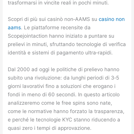
trasformarsi in vincite reali in pochi minuti.
Scopri di più sui casinò non‑AAMS su
casino non
aams
. Le piattaforme recensite da
Scopejointaction hanno iniziato a puntare su
prelievi in minuti, sfruttando tecnologie di verifica
identità e sistemi di pagamento ultra‑rapidi.
Dal 2000 ad oggi le politiche di prelievo hanno
subito una rivoluzione: da lunghi periodi di 3‑5
giorni lavorativi fino a soluzioni che erogano i
fondi in meno di 60 secondi. In questo articolo
analizzeremo come le free spins sono nate,
come le normative hanno forzato la trasparenza,
e perché le tecnologie KYC stanno riducendo a
quasi zero i tempi di approvazione.