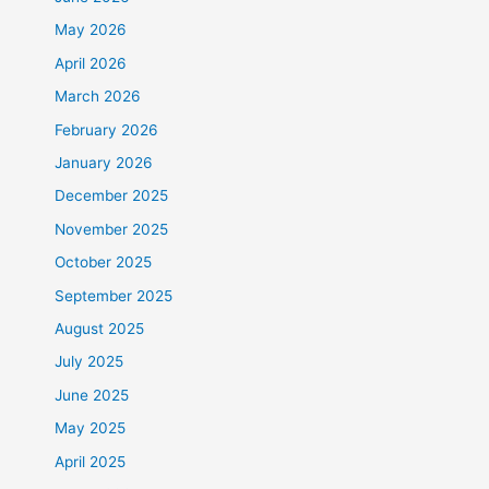
May 2026
April 2026
March 2026
February 2026
January 2026
December 2025
November 2025
October 2025
September 2025
August 2025
July 2025
June 2025
May 2025
April 2025