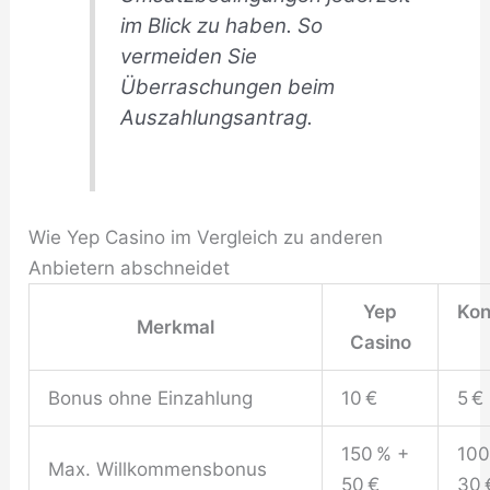
im Blick zu haben. So
vermeiden Sie
Überraschungen beim
Auszahlungsantrag.
Wie Yep Casino im Vergleich zu anderen
Anbietern abschneidet
Yep
Kon
Merkmal
Casino
Bonus ohne Einzahlung
10 €
5 €
150 % +
100
Max. Willkommensbonus
50 €
30 