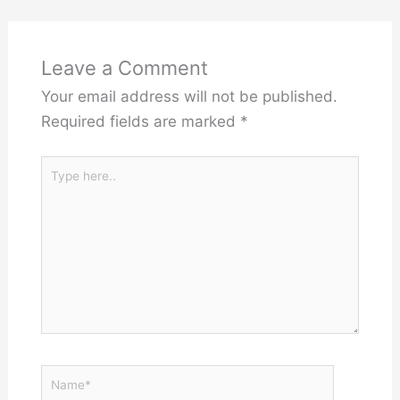
Leave a Comment
Your email address will not be published.
Required fields are marked
*
Type
here..
Name*