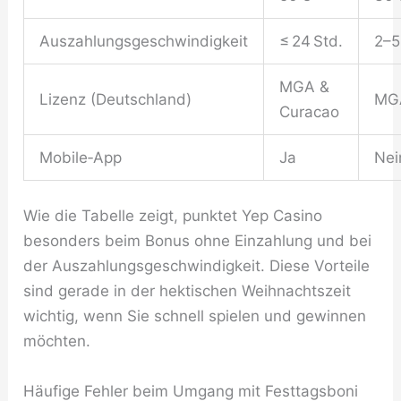
Auszahlungsgeschwindigkeit
≤ 24 Std.
2–5
MGA &
Lizenz (Deutschland)
MG
Curacao
Mobile‑App
Ja
Nei
Wie die Tabelle zeigt, punktet Yep Casino
besonders beim Bonus ohne Einzahlung und bei
der Auszahlungsgeschwindigkeit. Diese Vorteile
sind gerade in der hektischen Weihnachtszeit
wichtig, wenn Sie schnell spielen und gewinnen
möchten.
Häufige Fehler beim Umgang mit Festtagsboni