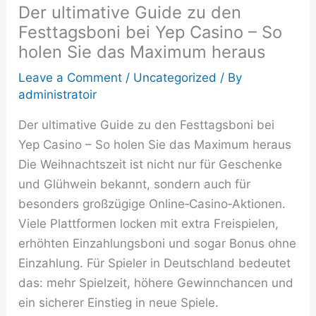
Der ultimative Guide zu den
Festtagsboni bei Yep Casino – So
holen Sie das Maximum heraus
Leave a Comment
/
Uncategorized
/ By
administratoir
Der ultimative Guide zu den Festtagsboni bei
Yep Casino – So holen Sie das Maximum heraus
Die Weihnachtszeit ist nicht nur für Geschenke
und Glühwein bekannt, sondern auch für
besonders großzügige Online‑Casino‑Aktionen.
Viele Plattformen locken mit extra Freispielen,
erhöhten Einzahlungsboni und sogar Bonus ohne
Einzahlung. Für Spieler in Deutschland bedeutet
das: mehr Spielzeit, höhere Gewinnchancen und
ein sicherer Einstieg in neue Spiele.