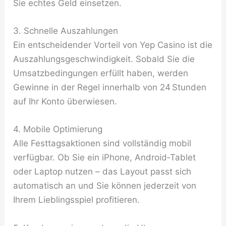
Sie echtes Geld einsetzen.
3. Schnelle Auszahlungen
Ein entscheidender Vorteil von Yep Casino ist die
Auszahlungsgeschwindigkeit. Sobald Sie die
Umsatzbedingungen erfüllt haben, werden
Gewinne in der Regel innerhalb von 24 Stunden
auf Ihr Konto überwiesen.
4. Mobile Optimierung
Alle Festtagsaktionen sind vollständig mobil
verfügbar. Ob Sie ein iPhone, Android‑Tablet
oder Laptop nutzen – das Layout passt sich
automatisch an und Sie können jederzeit von
Ihrem Lieblingsspiel profitieren.