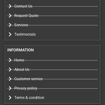
Contact Us
Request Quote
Services
Testimonials
INFORMATION
Home
About Us
Customer service
Privacy policy
Terms & condition