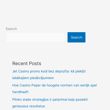
Search
Search
Recent Posts
Jet Casino promo kodi bez depozīta: kā piekļūt
labākajiem piedāvājumiem
Hoe Casino Peper de hoogste normen van eerlijk spel
handhaaft
Plinko stake strategijos ir patarimai kaip pasiekti
geriausius rezultatus