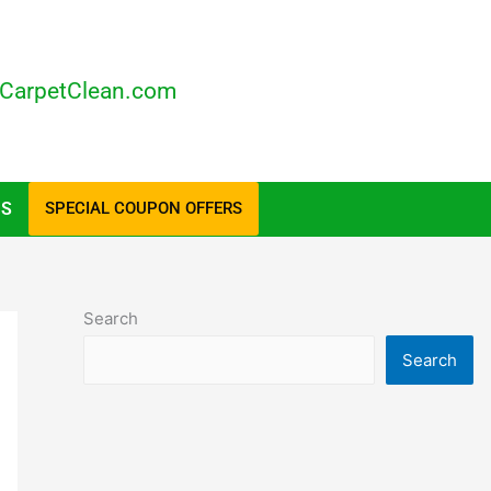
CarpetClean.com
US
SPECIAL COUPON OFFERS
Search
Search