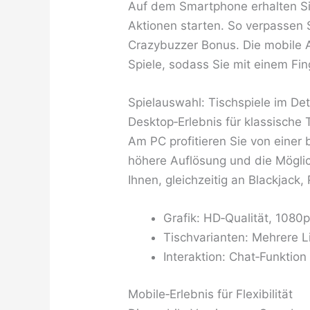
Auf dem Smartphone erhalten Si
Aktionen starten. So verpassen S
Crazybuzzer Bonus. Die mobile 
Spiele, sodass Sie mit einem Fi
Spielauswahl: Tischspiele im Det
Desktop‑Erlebnis für klassische 
Am PC profitieren Sie von einer 
höhere Auflösung und die Möglic
Ihnen, gleichzeitig an Blackjack,
Grafik: HD‑Qualität, 1080p
Tischvarianten: Mehrere Li
Interaktion: Chat‑Funktio
Mobile‑Erlebnis für Flexibilität