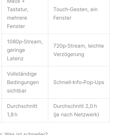
Maus +
Tastatur,
Touch‑Gesten, ein
mehrere
Fenster
Fenster
1080p‑Stream,
720p‑Stream, leichte
geringe
Verzögerung
Latenz
Vollständige
Bedingungen
Schnell‑Info‑Pop‑Ups
sichtbar
Durchschnitt
Durchschnitt 2,0 h
1,8 h
(je nach Netzwerk)
 Was ist schneller?