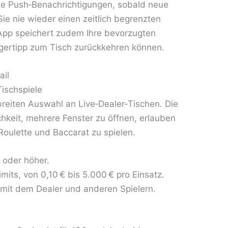
e Push‑Benachrichtigungen, sobald neue
ie nie wieder einen zeitlich begrenzten
App speichert zudem Ihre bevorzugten
ngertipp zum Tisch zurückkehren können.
ail
Tischspiele
breiten Auswahl an Live‑Dealer‑Tischen. Die
hkeit, mehrere Fenster zu öffnen, erlauben
 Roulette und Baccarat zu spielen.
 oder höher.
mits, von 0,10 € bis 5.000 € pro Einsatz.
n mit dem Dealer und anderen Spielern.