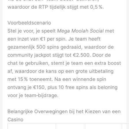
waardoor de RTP tijdelijk stijgt met 0,5 %.
Voorbeeldscenario
Stel je voor, je speelt
Mega Moolah Social
met
een inzet van €1 per spin. Je team heeft
gezamenlijk 500 spins gedraaid, waardoor de
community jackpot stijgt tot €2.500. Door de
chat te gebruiken, stemt je team een extra boost
af, waardoor de kans op een grote uitbetaling
met 15 % toeneemt. Na een winnende spin
ontvang je €150, plus 10 free spins als beloning
voor je team‑bijdrage.
Belangrijke Overwegingen bij het Kiezen van een
Casino