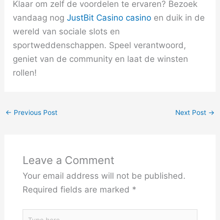
Klaar om zelf de voordelen te ervaren? Bezoek
vandaag nog
JustBit Casino casino
en duik in de
wereld van sociale slots en
sportweddenschappen. Speel verantwoord,
geniet van de community en laat de winsten
rollen!
←
Previous Post
Next Post
→
Leave a Comment
Your email address will not be published.
Required fields are marked
*
Type