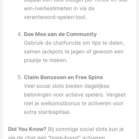
win‑/verlieslimieten in via de
verantwoord‑spelen‑tool.
Doe Mee aan de Community
Gebruik de chatfunctie om tips te delen,
samen jackpots te jagen of gewoon een
praatje te maken.
Claim Bonussen en Free Spins
Veel social slots bieden dagelijkse
beloningen voor actieve spelers. Vergeet
niet je welkomstbonus te activeren voor
extra startkapitaal.
Did You Know?
Bij sommige social slots kun je
via de chat een “team‑boost” activeren,