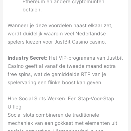
Ethereum en andere cryptomunten
betalen.
Wanneer je deze voordelen naast elkaar zet,
wordt duidelijk waarom veel Nederlandse
spelers kiezen voor JustBit Casino casino.
Industry Secret:
Het VIP‑programma van Justbit
Casino geeft al vanaf de tweede maand extra
free spins, wat de gemiddelde RTP van je
spelervaring een flinke boost kan geven.
Hoe Social Slots Werken: Een Stap‑Voor‑Stap
Uitleg
Social slots combineren de traditionele
mechaniek van een gokkast met elementen uit