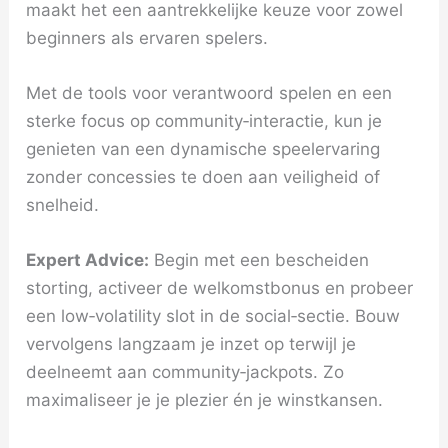
maakt het een aantrekkelijke keuze voor zowel
beginners als ervaren spelers.
Met de tools voor verantwoord spelen en een
sterke focus op community‑interactie, kun je
genieten van een dynamische speelervaring
zonder concessies te doen aan veiligheid of
snelheid.
Expert Advice:
Begin met een bescheiden
storting, activeer de welkomstbonus en probeer
een low‑volatility slot in de social‑sectie. Bouw
vervolgens langzaam je inzet op terwijl je
deelneemt aan community‑jackpots. Zo
maximaliseer je je plezier én je winstkansen.