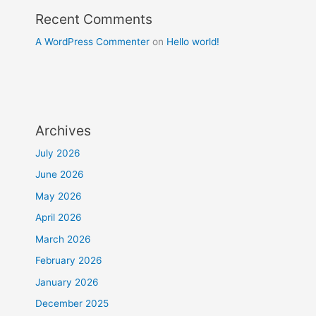
Recent Comments
A WordPress Commenter
on
Hello world!
Archives
July 2026
June 2026
May 2026
April 2026
March 2026
February 2026
January 2026
December 2025