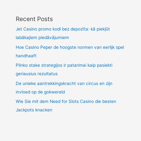
Recent Posts
Jet Casino promo kodi bez depozīta: kā piekļūt
labākajiem piedāvājumiem
Hoe Casino Peper de hoogste normen van eerlijk spel
handhaaft
Plinko stake strategijos ir patarimai kaip pasiekti
geriausius rezultatus
De unieke aantrekkingskracht van circus en zijn
invloed op de gokwereld
Wie Sie mit dem Need for Slots Casino die besten
Jackpots knacken