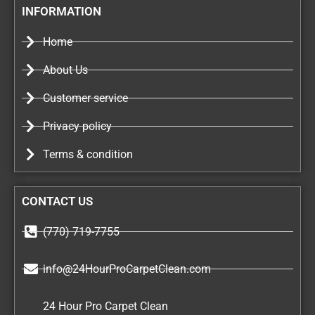
INFORMATION
Home
About Us
Customer service
Privacy policy
Terms & condition
CONTACT US
(770) 719-7755
info@24HourProCarpetClean.com
24 Hour Pro Carpet Clean