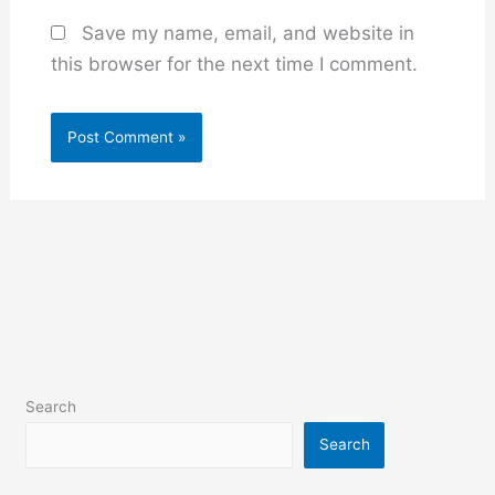
Save my name, email, and website in
this browser for the next time I comment.
Search
Search