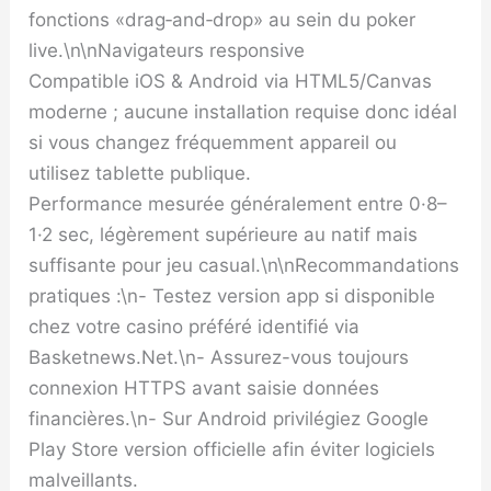
fonctions «drag‑and‑drop» au sein du poker
live.\n\nNavigateurs responsive
Compatible iOS & Android via HTML5/Canvas
moderne ; aucune installation requise donc idéal
si vous changez fréquemment appareil ou
utilisez tablette publique.
Performance mesurée généralement entre 0·8–
1·2 sec, légèrement supérieure au natif mais
suffisante pour jeu casual.\n\nRecommandations
pratiques :\n- Testez version app si disponible
chez votre casino préféré identifié via
Basketnews.Net.\n- Assurez-vous toujours
connexion HTTPS avant saisie données
financières.\n- Sur Android privilégiez Google
Play Store version officielle afin éviter logiciels
malveillants.