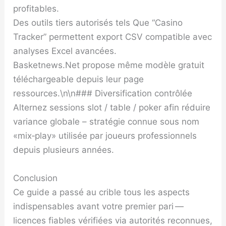
profitables.
Des outils tiers autorisés tels Que “Casino
Tracker” permettent export CSV compatible avec
analyses Excel avancées.
Basketnews.Net propose même modèle gratuit
téléchargeable depuis leur page
ressources.\n\n### Diversification contrôlée
Alternez sessions slot / table / poker afin réduire
variance globale – stratégie connue sous nom
«mix‑play» utilisée par joueurs professionnels
depuis plusieurs années.
Conclusion
Ce guide a passé au crible tous les aspects
indispensables avant votre premier pari —
licences fiables vérifiées via autorités reconnues,