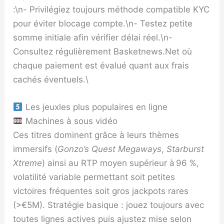
:\n- Privilégiez toujours méthode compatible KYC
pour éviter blocage compte.\n- Testez petite
somme initiale afin vérifier délai réel.\n-
Consultez régulièrement Basketnews.Net où
chaque paiement est évalué quant aux frais
cachés éventuels.\
Les jeuxles plus populaires en ligne
Machines à sous vidéo
Ces titres dominent grâce à leurs thèmes
immersifs (
Gonzo’s Quest Megaways
,
Starburst
Xtreme
) ainsi au RTP moyen supérieur à 96 %,
volatilité variable permettant soit petites
victoires fréquentes soit gros jackpots rares
(>€5M). Stratégie basique : jouez toujours avec
toutes lignes actives puis ajustez mise selon