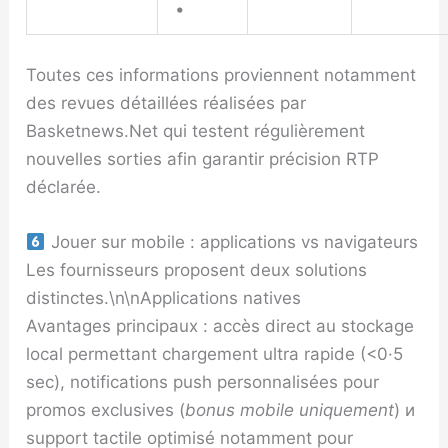
•
Toutes ces informations proviennent notamment
des revues détaillées réalisées par
Basketnews.Net qui testent régulièrement
nouvelles sorties afin garantir précision RTP
déclarée.
Jouer sur mobile : applications vs navigateurs
Les fournisseurs proposent deux solutions
distinctes.\n\nApplications natives
Avantages principaux : accès direct au stockage
local permettant chargement ultra rapide (<0·5
sec), notifications push personnalisées pour
promos exclusives (
bonus mobile uniquement
) и
support tactile optimisé notamment pour