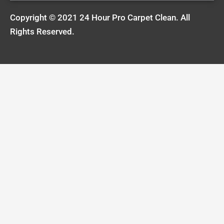
Copyright © 2021 24 Hour Pro Carpet Clean. All
Rights Reserved.