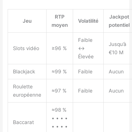
RTP
Jackpot
Jeu
Volatilité
moyen
potentiel
Faible
Jusqu’à
Slots vidéo
≥96 %
↔︎
€10 M
Élevée
Blackjack
≈99 %
Faible
Aucun
Roulette
≈97 %
Faible
Aucun
européenne
≈98 %
• • • •
Baccarat
• • • •