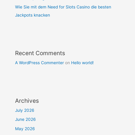
Wie Sie mit dem Need for Slots Casino die besten
Jackpots knacken
Recent Comments
A WordPress Commenter
on
Hello world!
Archives
July 2026
June 2026
May 2026