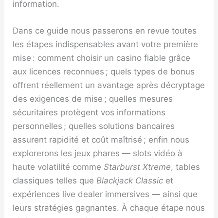
information.
Dans ce guide nous passerons en revue toutes
les étapes indispensables avant votre première
mise : comment choisir un casino fiable grâce
aux licences reconnues ; quels types de bonus
offrent réellement un avantage après décryptage
des exigences de mise ; quelles mesures
sécuritaires protègent vos informations
personnelles ; quelles solutions bancaires
assurent rapidité et coût maîtrisé ; enfin nous
explorerons les jeux phares — slots vidéo à
haute volatilité comme
Starburst Xtreme
, tables
classiques telles que
Blackjack Classic
et
expériences live dealer immersives — ainsi que
leurs stratégies gagnantes. À chaque étape nous