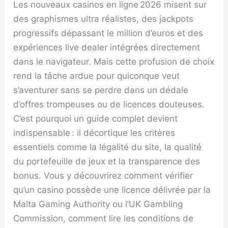
Les nouveaux casinos en ligne 2026 misent sur
des graphismes ultra réalistes, des jackpots
progressifs dépassant le million d’euros et des
expériences live dealer intégrées directement
dans le navigateur. Mais cette profusion de choix
rend la tâche ardue pour quiconque veut
s’aventurer sans se perdre dans un dédale
d’offres trompeuses ou de licences douteuses.
C’est pourquoi un guide complet devient
indispensable : il décortique les critères
essentiels comme la légalité du site, la qualité
du portefeuille de jeux et la transparence des
bonus. Vous y découvrirez comment vérifier
qu’un casino possède une licence délivrée par la
Malta Gaming Authority ou l’UK Gambling
Commission, comment lire les conditions de