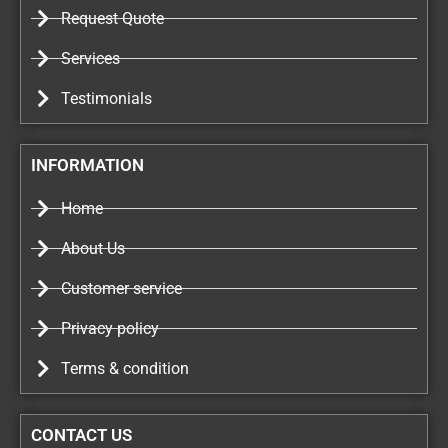
Request Quote
Services
Testimonials
INFORMATION
Home
About Us
Customer service
Privacy policy
Terms & condition
CONTACT US