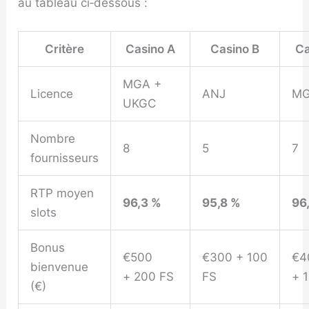
au tableau ci‑dessous :
Critère
Casino A
Casino B
Ca
MGA +
Licence
ANJ
M
UKGC
Nombre
8
5
7
fournisseurs
RTP moyen
96,3 %
95,8 %
96
slots
Bonus
€500
€300 + 100
€4
bienvenue
+ 200 FS
FS
+ 
(€)