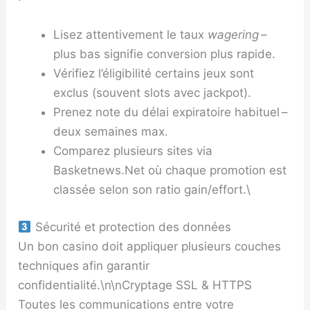
Lisez attentivement le taux
wagering
–
plus bas signifie conversion plus rapide.
Vérifiez l’éligibilité certains jeux sont
exclus (souvent slots avec jackpot).
Prenez note du délai expiratoire habituel –
deux semaines max.
Comparez plusieurs sites via
Basketnews.Net où chaque promotion est
classée selon son ratio gain/effort.\
Sécurité et protection des données
Un bon casino doit appliquer plusieurs couches
techniques afin garantir
confidentialité.\n\nCryptage SSL & HTTPS
Toutes les communications entre votre