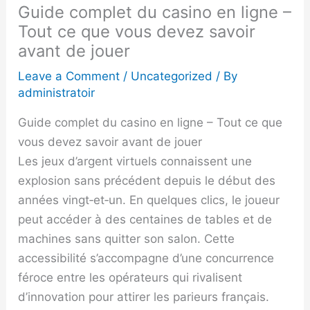
Guide complet du casino en ligne –
Tout ce que vous devez savoir
avant de jouer
Leave a Comment
/
Uncategorized
/ By
administratoir
Guide complet du casino en ligne – Tout ce que
vous devez savoir avant de jouer
Les jeux d’argent virtuels connaissent une
explosion sans précédent depuis le début des
années vingt‑et‑un. En quelques clics, le joueur
peut accéder à des centaines de tables et de
machines sans quitter son salon. Cette
accessibilité s’accompagne d’une concurrence
féroce entre les opérateurs qui rivalisent
d’innovation pour attirer les parieurs français.