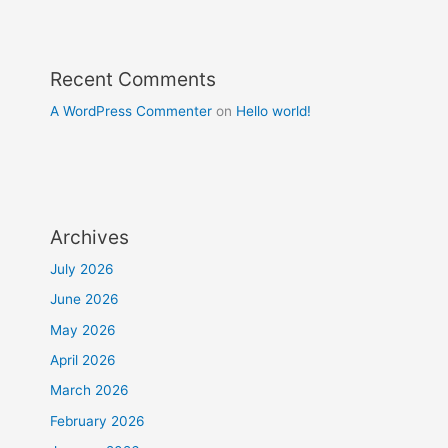
Recent Comments
A WordPress Commenter
on
Hello world!
Archives
July 2026
June 2026
May 2026
April 2026
March 2026
February 2026