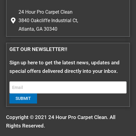
24 Hour Pro Carpet Clean
3840 Oakcliffe Industrial Ct,
Atlanta, GA 30340
GET OUR NEWSLETTER!!
Sign up here to get the latest news, updates and
special offers delivered directly into your inbox.
Copyright © 2021 24 Hour Pro Carpet Clean. All
Rights Reserved.