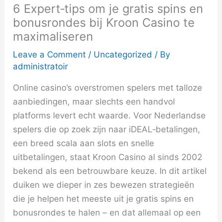
6 Expert‑tips om je gratis spins en
bonusrondes bij Kroon Casino te
maximaliseren
Leave a Comment
/
Uncategorized
/ By
administratoir
Online casino’s overstromen spelers met talloze
aanbiedingen, maar slechts een handvol
platforms levert echt waarde. Voor Nederlandse
spelers die op zoek zijn naar iDEAL‑betalingen,
een breed scala aan slots en snelle
uitbetalingen, staat Kroon Casino al sinds 2002
bekend als een betrouwbare keuze. In dit artikel
duiken we dieper in zes bewezen strategieën
die je helpen het meeste uit je gratis spins en
bonusrondes te halen – en dat allemaal op een