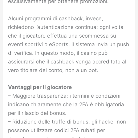
esclusivamente per ottenere promozioni.
Alcuni programmi di cashback, invece,
richiedono l’autenticazione continua: ogni volta
che il giocatore effettua una scommessa su
eventi sportivi o eSports, il sistema invia un push
di verifica. In questo modo, il casino può
assicurarsi che il cashback venga accreditato al
vero titolare del conto, non a un bot.
Vantaggi per il giocatore
– Maggiore trasparenza: i termini e condizioni
indicano chiaramente che la 2FA è obbligatoria
per il rilascio del bonus.
– Riduzione delle truffe di bonus: gli hacker non
possono utilizzare codici 2FA rubati per