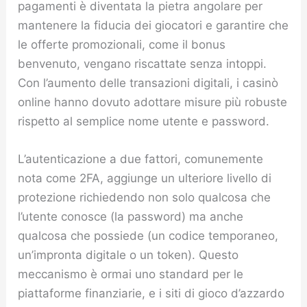
pagamenti è diventata la pietra angolare per
mantenere la fiducia dei giocatori e garantire che
le offerte promozionali, come il bonus
benvenuto, vengano riscattate senza intoppi.
Con l’aumento delle transazioni digitali, i casinò
online hanno dovuto adottare misure più robuste
rispetto al semplice nome utente e password.
L’autenticazione a due fattori, comunemente
nota come 2FA, aggiunge un ulteriore livello di
protezione richiedendo non solo qualcosa che
l’utente conosce (la password) ma anche
qualcosa che possiede (un codice temporaneo,
un’impronta digitale o un token). Questo
meccanismo è ormai uno standard per le
piattaforme finanziarie, e i siti di gioco d’azzardo