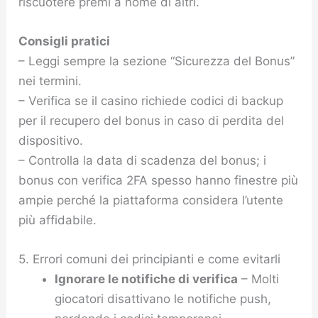
riscuotere premi a nome di altri.
Consigli pratici
– Leggi sempre la sezione “Sicurezza del Bonus”
nei termini.
– Verifica se il casino richiede codici di backup
per il recupero del bonus in caso di perdita del
dispositivo.
– Controlla la data di scadenza del bonus; i
bonus con verifica 2FA spesso hanno finestre più
ampie perché la piattaforma considera l’utente
più affidabile.
5. Errori comuni dei principianti e come evitarli
Ignorare le notifiche di verifica
– Molti
giocatori disattivano le notifiche push,