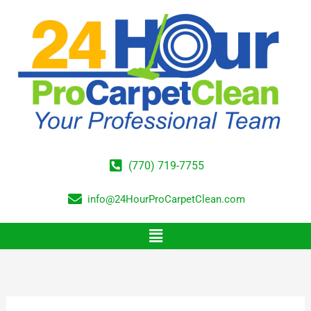
Skip
to
content
(770) 719-7755
info@24HourProCarpetClean.com
Menu