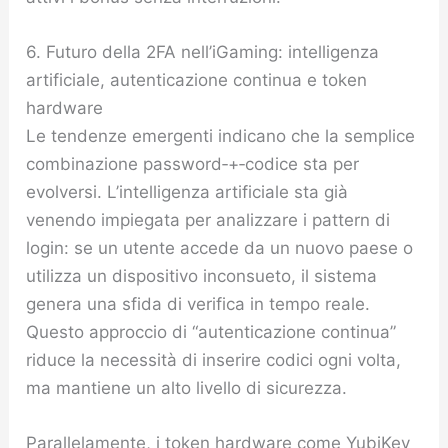
6. Futuro della 2FA nell’iGaming: intelligenza
artificiale, autenticazione continua e token
hardware
Le tendenze emergenti indicano che la semplice
combinazione password‑+‑codice sta per
evolversi. L’intelligenza artificiale sta già
venendo impiegata per analizzare i pattern di
login: se un utente accede da un nuovo paese o
utilizza un dispositivo inconsueto, il sistema
genera una sfida di verifica in tempo reale.
Questo approccio di “autenticazione continua”
riduce la necessità di inserire codici ogni volta,
ma mantiene un alto livello di sicurezza.
Parallelamente, i token hardware come YubiKey