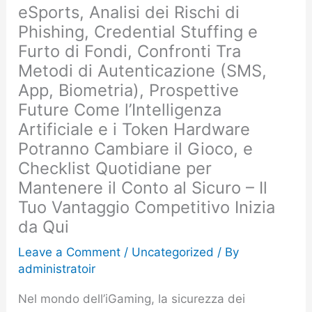
eSports, Analisi dei Rischi di
Phishing, Credential Stuffing e
Furto di Fondi, Confronti Tra
Metodi di Autenticazione (SMS,
App, Biometria), Prospettive
Future Come l’Intelligenza
Artificiale e i Token Hardware
Potranno Cambiare il Gioco, e
Checklist Quotidiane per
Mantenere il Conto al Sicuro – Il
Tuo Vantaggio Competitivo Inizia
da Qui
Leave a Comment
/
Uncategorized
/ By
administratoir
Nel mondo dell’iGaming, la sicurezza dei