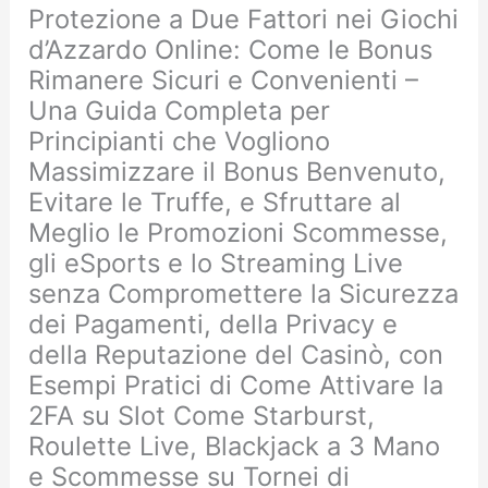
Protezione a Due Fattori nei Giochi
d’Azzardo Online: Come le Bonus
Rimanere Sicuri e Convenienti –
Una Guida Completa per
Principianti che Vogliono
Massimizzare il Bonus Benvenuto,
Evitare le Truffe, e Sfruttare al
Meglio le Promozioni Scommesse,
gli eSports e lo Streaming Live
senza Compromettere la Sicurezza
dei Pagamenti, della Privacy e
della Reputazione del Casinò, con
Esempi Pratici di Come Attivare la
2FA su Slot Come Starburst,
Roulette Live, Blackjack a 3 Mano
e Scommesse su Tornei di