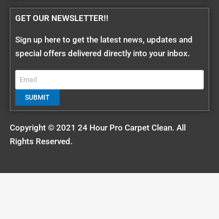
GET OUR NEWSLETTER!!
Sign up here to get the latest news, updates and
special offers delivered directly into your inbox.
Copyright © 2021 24 Hour Pro Carpet Clean. All
Rights Reserved.