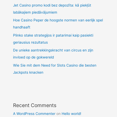
Jet Casino promo kodi bez depozīta: kā piekļūt
labākajiem piedāvājumiem
Hoe Casino Peper de hoogste normen van eerlijk spel
handhaaft
Plinko stake strategijos ir patarimai kaip pasiekti
geriausius rezultatus
De unieke aantrekkingskracht van circus en zijn
invloed op de gokwereld
Wie Sie mit dem Need for Slots Casino die besten
Jackpots knacken
Recent Comments
A WordPress Commenter
on
Hello world!