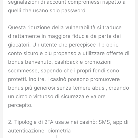
segnalazioni di account compromessi rispetto a
quelli che usano solo password.
Questa riduzione della vulnerabilità si traduce
direttamente in maggiore fiducia da parte dei
giocatori. Un utente che percepisce il proprio
conto sicuro è più propenso a utilizzare offerte di
bonus benvenuto, cashback e promozioni
scommesse, sapendo che i propri fondi sono
protetti. Inoltre, i casinò possono promuovere
bonus più generosi senza temere abusi, creando
un circolo virtuoso di sicurezza e valore
percepito.
2. Tipologie di 2FA usate nei casinò: SMS, app di
autenticazione, biometria