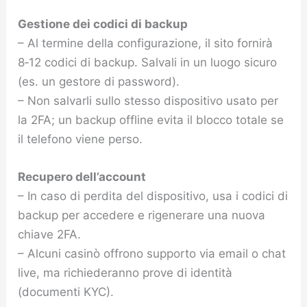
Gestione dei codici di backup
– Al termine della configurazione, il sito fornirà
8‑12 codici di backup. Salvali in un luogo sicuro
(es. un gestore di password).
– Non salvarli sullo stesso dispositivo usato per
la 2FA; un backup offline evita il blocco totale se
il telefono viene perso.
Recupero dell’account
– In caso di perdita del dispositivo, usa i codici di
backup per accedere e rigenerare una nuova
chiave 2FA.
– Alcuni casinò offrono supporto via email o chat
live, ma richiederanno prove di identità
(documenti KYC).