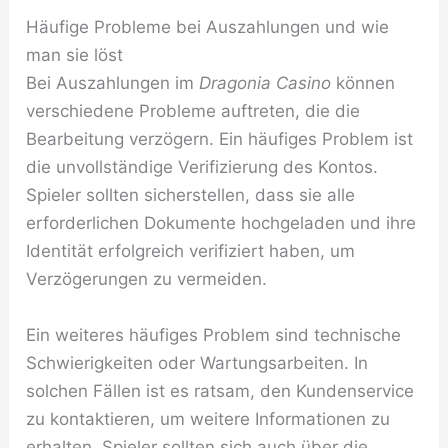
Häufige Probleme bei Auszahlungen und wie
man sie löst
Bei Auszahlungen im
Dragonia Casino
können
verschiedene Probleme auftreten, die die
Bearbeitung verzögern. Ein häufiges Problem ist
die unvollständige Verifizierung des Kontos.
Spieler sollten sicherstellen, dass sie alle
erforderlichen Dokumente hochgeladen und ihre
Identität erfolgreich verifiziert haben, um
Verzögerungen zu vermeiden.
Ein weiteres häufiges Problem sind technische
Schwierigkeiten oder Wartungsarbeiten. In
solchen Fällen ist es ratsam, den Kundenservice
zu kontaktieren, um weitere Informationen zu
erhalten. Spieler sollten sich auch über die