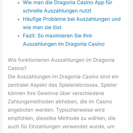
Wie man die Dragonia Casino App für
schnelle Auszahlungen nutzt
Häufige Probleme bei Auszahlungen und
wie man sie löst
Fazit: So maximieren Sie Ihre
Auszahlungen im Dragonia Casino
Wie funktionieren Auszahlungen im Dragonia
Casino?
Die Auszahlungen im
Dragonia Casino
sind ein
zentraler Aspekt des Spielerlebnisses. Spieler
können ihre Gewinne über verschiedene
Zahlungsmethoden abheben, die im Casino
angeboten werden. Typischerweise wird
empfohlen, dieselbe Methode zu wählen, die
auch für Einzahlungen verwendet wurde, um