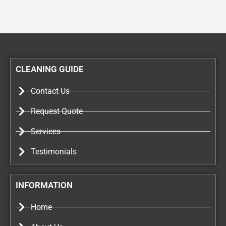
CLEANING GUIDE
Contact Us
Request Quote
Services
Testimonials
INFORMATION
Home