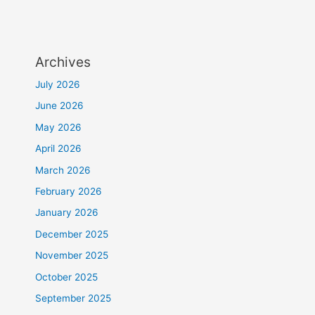
Archives
July 2026
June 2026
May 2026
April 2026
March 2026
February 2026
January 2026
December 2025
November 2025
October 2025
September 2025