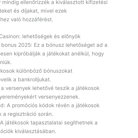
 mindig ellenőrizzék a kiválasztott kifizetési
ket és díjakat, mivel ezek
hez való hozzáférést.
Casinon: lehetőségek és előnyök
t bonus 2025: Ez a bónusz lehetőséget ad a
esen kipróbálják a játékokat anélkül, hogy
niük.
tékosok különböző bónuszokat
elik a bankrolljukat.
k a versenyek lehetővé teszik a játékosok
nyereményekért versenyezzenek.
ód: A promóciós kódok révén a játékosok
 a regisztráció során.
A játékosok tapasztalatai segíthetnek a
óciók kiválasztásában.