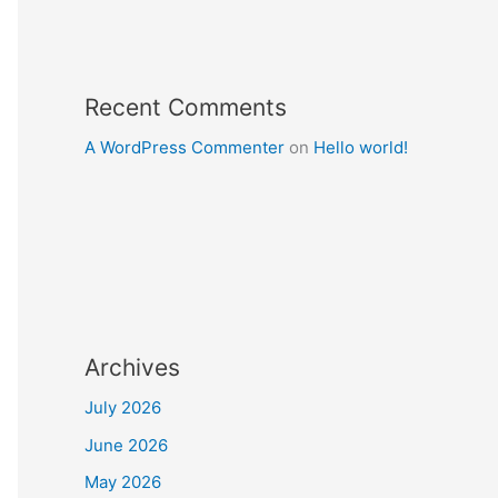
Recent Comments
A WordPress Commenter
on
Hello world!
Archives
July 2026
June 2026
May 2026