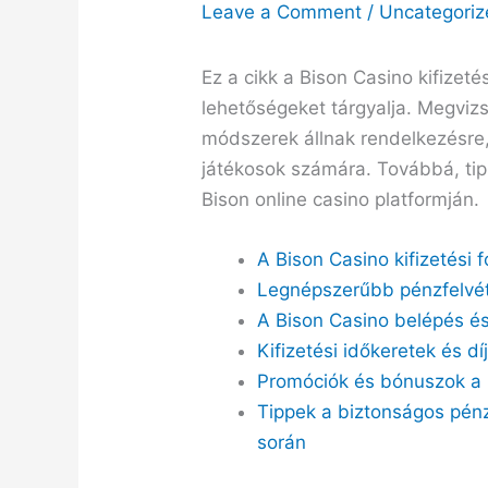
Leave a Comment
/
Uncategori
Ez a cikk a Bison Casino kifizeté
lehetőségeket tárgyalja. Megvizsg
módszerek állnak rendelkezésre,
játékosok számára. Továbbá, ti
Bison online casino platformján.
A Bison Casino kifizetési 
Legnépszerűbb pénzfelvét
A Bison Casino belépés és
Kifizetési időkeretek és d
Promóciók és bónuszok a 
Tippek a biztonságos pén
során