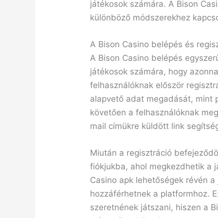
játékosok számára. A Bison Casin
különböző módszerekhez kapcsoló
A Bison Casino belépés és regis
A Bison Casino belépés egyszerű
játékosok számára, hogy azonnal
felhasználóknak először regisztr
alapvető adat megadását, mint pé
követően a felhasználóknak meg k
mail címükre küldött link segítsé
Miután a regisztráció befejeződö
fiókjukba, ahol megkezdhetik a j
Casino apk lehetőségek révén a 
hozzáférhetnek a platformhoz. 
szeretnének játszani, hiszen a B