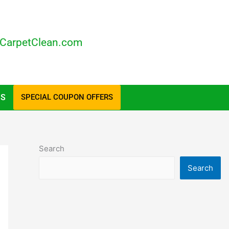
CarpetClean.com
US
SPECIAL COUPON OFFERS
Search
Search