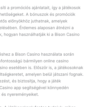
íti a promóciós ajánlatait, így a játékosok
lehetőségeket. A bónuszok és promóciók
entős előnyökhöz juthatnak, amelyek
elésében. Érdemes alaposan átnézni a
ák, hogyan használhatják ki a Bison Casino
éshez a Bison Casino használata során
fontosságú bármilyen online casino
sino esetében is. Először is, a játékosoknak
ségkeretet, amelyen belül játszani fognak.
kezést, és biztosítja, hogy a játék
 Casino app segítségével könnyedén
t és nyereményeiket.