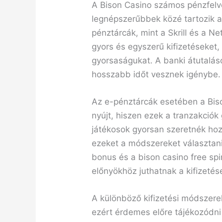
A Bison Casino számos pénzfelvé
legnépszerűbbek közé tartozik a
pénztárcák, mint a Skrill és a Ne
gyors és egyszerű kifizetéseket, 
gyorsaságukat. A banki átutalás
hosszabb időt vesznek igénybe.
Az e-pénztárcák esetében a Biso
nyújt, hiszen ezek a tranzakció
játékosok gyorsan szeretnék ho
ezeket a módszereket választani
bonus és a bison casino free spi
előnyökhöz juthatnak a kifizetés
A különböző kifizetési módszere
ezért érdemes előre tájékozódni