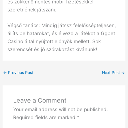
és zökkenőmentes mobil fizetésekkel
szeretnének játszani.
Végső tanács: Mindig játssz felelősségteljesen,
állíts be határokat, és élvezd a játékot a Ggbet
Casino által nyújtott előnyök mellett. Sok
szerencsét és jó szórakozást kívánunk!
←
Previous Post
Next Post
→
Leave a Comment
Your email address will not be published.
Required fields are marked
*