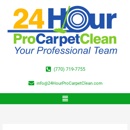
Skip
to
content
(770) 719-7755
info@24HourProCarpetClean.com
Menu