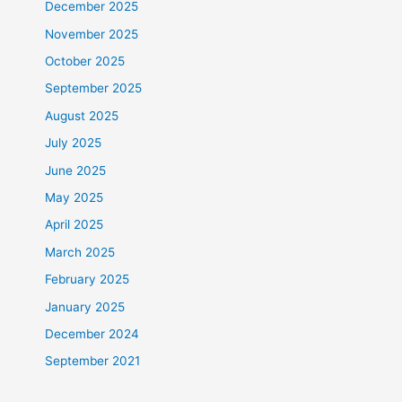
December 2025
November 2025
October 2025
September 2025
August 2025
July 2025
June 2025
May 2025
April 2025
March 2025
February 2025
January 2025
December 2024
September 2021