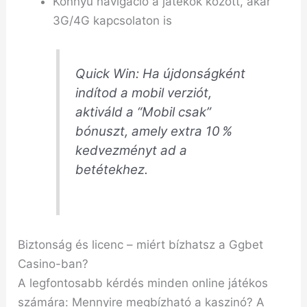
Könnyű navigáció a játékok között, akár
3G/4G kapcsolaton is
Quick Win: Ha újdonságként
indítod a mobil verziót,
aktiváld a “Mobil csak”
bónuszt, amely extra 10 %
kedvezményt ad a
betétekhez.
Biztonság és licenc – miért bízhatsz a Ggbet
Casino-ban?
A legfontosabb kérdés minden online játékos
számára: Mennyire megbízható a kaszinó? A