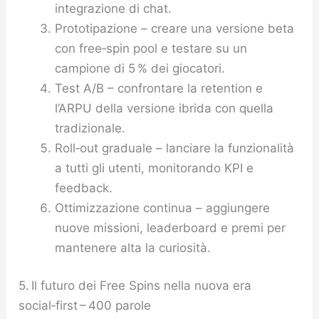
integrazione di chat.
Prototipazione – creare una versione beta
con free‑spin pool e testare su un
campione di 5 % dei giocatori.
Test A/B – confrontare la retention e
l’ARPU della versione ibrida con quella
tradizionale.
Roll‑out graduale – lanciare la funzionalità
a tutti gli utenti, monitorando KPI e
feedback.
Ottimizzazione continua – aggiungere
nuove missioni, leaderboard e premi per
mantenere alta la curiosità.
5. Il futuro dei Free Spins nella nuova era
social‑first – 400 parole