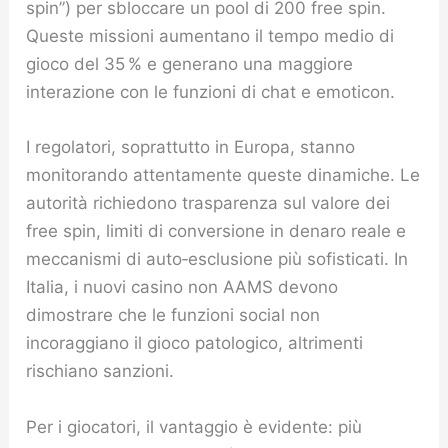
spin”) per sbloccare un pool di 200 free spin.
Queste missioni aumentano il tempo medio di
gioco del 35 % e generano una maggiore
interazione con le funzioni di chat e emoticon.
I regolatori, soprattutto in Europa, stanno
monitorando attentamente queste dinamiche. Le
autorità richiedono trasparenza sul valore dei
free spin, limiti di conversione in denaro reale e
meccanismi di auto‑esclusione più sofisticati. In
Italia, i nuovi casino non AAMS devono
dimostrare che le funzioni social non
incoraggiano il gioco patologico, altrimenti
rischiano sanzioni.
Per i giocatori, il vantaggio è evidente: più