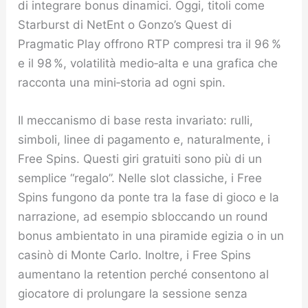
di integrare bonus dinamici. Oggi, titoli come
Starburst di NetEnt o Gonzo’s Quest di
Pragmatic Play offrono RTP compresi tra il 96 %
e il 98 %, volatilità medio‑alta e una grafica che
racconta una mini‑storia ad ogni spin.
Il meccanismo di base resta invariato: rulli,
simboli, linee di pagamento e, naturalmente, i
Free Spins. Questi giri gratuiti sono più di un
semplice “regalo”. Nelle slot classiche, i Free
Spins fungono da ponte tra la fase di gioco e la
narrazione, ad esempio sbloccando un round
bonus ambientato in una piramide egizia o in un
casinò di Monte Carlo. Inoltre, i Free Spins
aumentano la retention perché consentono al
giocatore di prolungare la sessione senza