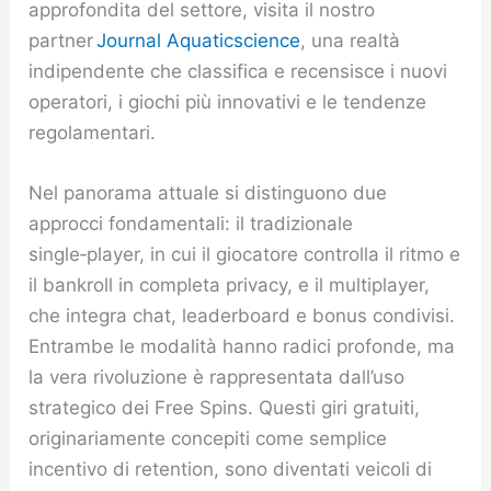
approfondita del settore, visita il nostro
partner
Journal Aquaticscience
, una realtà
indipendente che classifica e recensisce i nuovi
operatori, i giochi più innovativi e le tendenze
regolamentari.
Nel panorama attuale si distinguono due
approcci fondamentali: il tradizionale
single‑player, in cui il giocatore controlla il ritmo e
il bankroll in completa privacy, e il multiplayer,
che integra chat, leaderboard e bonus condivisi.
Entrambe le modalità hanno radici profonde, ma
la vera rivoluzione è rappresentata dall’uso
strategico dei Free Spins. Questi giri gratuiti,
originariamente concepiti come semplice
incentivo di retention, sono diventati veicoli di