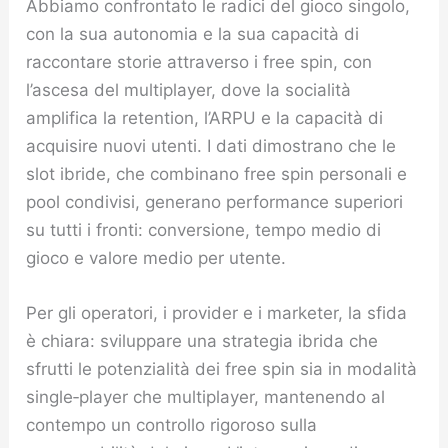
Abbiamo confrontato le radici del gioco singolo,
con la sua autonomia e la sua capacità di
raccontare storie attraverso i free spin, con
l’ascesa del multiplayer, dove la socialità
amplifica la retention, l’ARPU e la capacità di
acquisire nuovi utenti. I dati dimostrano che le
slot ibride, che combinano free spin personali e
pool condivisi, generano performance superiori
su tutti i fronti: conversione, tempo medio di
gioco e valore medio per utente.
Per gli operatori, i provider e i marketer, la sfida
è chiara: sviluppare una strategia ibrida che
sfrutti le potenzialità dei free spin sia in modalità
single‑player che multiplayer, mantenendo al
contempo un controllo rigoroso sulla