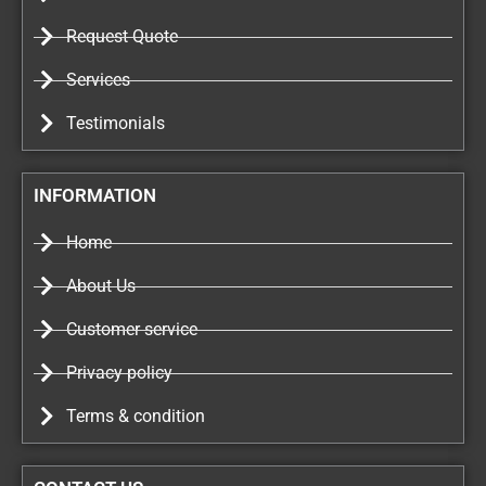
Request Quote
Services
Testimonials
INFORMATION
Home
About Us
Customer service
Privacy policy
Terms & condition