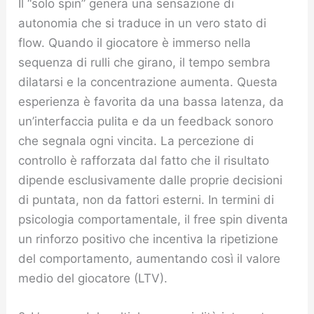
Il “solo spin” genera una sensazione di
autonomia che si traduce in un vero stato di
flow. Quando il giocatore è immerso nella
sequenza di rulli che girano, il tempo sembra
dilatarsi e la concentrazione aumenta. Questa
esperienza è favorita da una bassa latenza, da
un’interfaccia pulita e da un feedback sonoro
che segnala ogni vincita. La percezione di
controllo è rafforzata dal fatto che il risultato
dipende esclusivamente dalle proprie decisioni
di puntata, non da fattori esterni. In termini di
psicologia comportamentale, il free spin diventa
un rinforzo positivo che incentiva la ripetizione
del comportamento, aumentando così il valore
medio del giocatore (LTV).