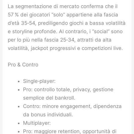
La segmentazione di mercato conferma che il
57 % dei giocatori “solo” appartiene alla fascia
d’età 35‑54, prediligendo giochi a bassa volatilità
e storyline profonde. Al contrario, i “social” sono
per lo più nella fascia 25‑34, attratti da alta
volatilità, jackpot progressivi e competizioni live.
Pro & Contro
Single‑player:
Pro: controllo totale, privacy, gestione
semplice del bankroll.
Contro: minore engagement, dipendenza
da bonus individuali.
Multiplayer:
Pro: maggiore retention, opportunità di