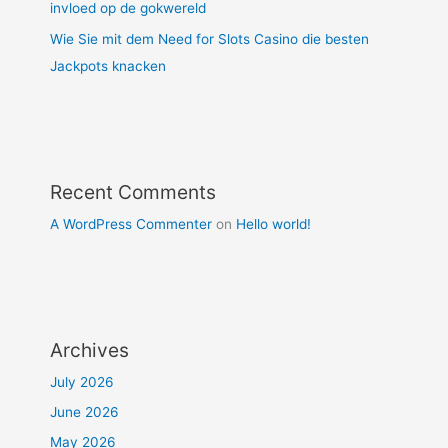
invloed op de gokwereld
Wie Sie mit dem Need for Slots Casino die besten
Jackpots knacken
Recent Comments
A WordPress Commenter
on
Hello world!
Archives
July 2026
June 2026
May 2026