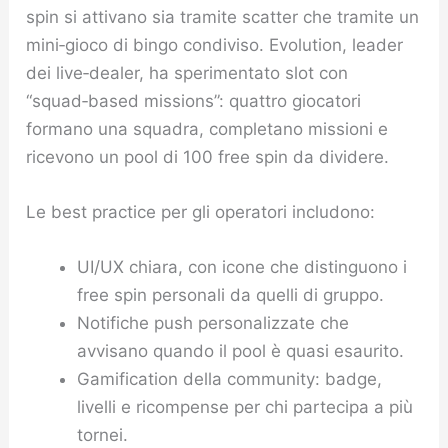
spin si attivano sia tramite scatter che tramite un
mini‑gioco di bingo condiviso. Evolution, leader
dei live‑dealer, ha sperimentato slot con
“squad‑based missions”: quattro giocatori
formano una squadra, completano missioni e
ricevono un pool di 100 free spin da dividere.
Le best practice per gli operatori includono:
UI/UX chiara, con icone che distinguono i
free spin personali da quelli di gruppo.
Notifiche push personalizzate che
avvisano quando il pool è quasi esaurito.
Gamification della community: badge,
livelli e ricompense per chi partecipa a più
tornei.