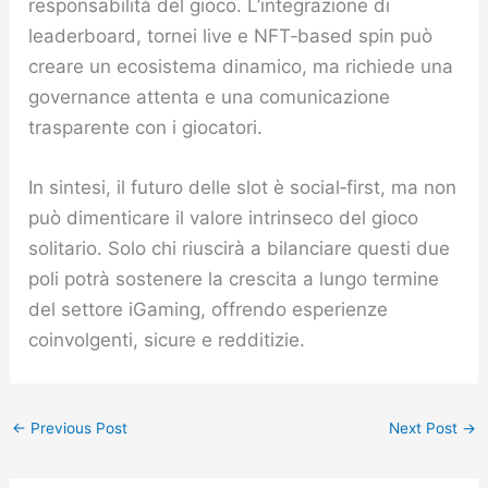
responsabilità del gioco. L’integrazione di
leaderboard, tornei live e NFT‑based spin può
creare un ecosistema dinamico, ma richiede una
governance attenta e una comunicazione
trasparente con i giocatori.
In sintesi, il futuro delle slot è social‑first, ma non
può dimenticare il valore intrinseco del gioco
solitario. Solo chi riuscirà a bilanciare questi due
poli potrà sostenere la crescita a lungo termine
del settore iGaming, offrendo esperienze
coinvolgenti, sicure e redditizie.
←
Previous Post
Next Post
→