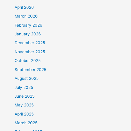
April 2026
March 2026
February 2026
January 2026
December 2025
November 2025
October 2025
September 2025
August 2025
July 2025
June 2025
May 2025
April 2025
March 2025