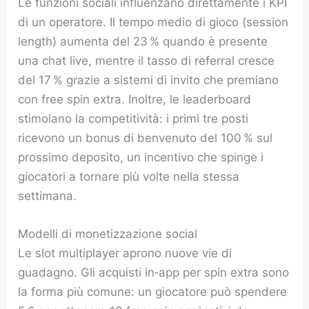
Le funzioni sociali influenzano direttamente i KPI
di un operatore. Il tempo medio di gioco (session
length) aumenta del 23 % quando è presente
una chat live, mentre il tasso di referral cresce
del 17 % grazie a sistemi di invito che premiano
con free spin extra. Inoltre, le leaderboard
stimolano la competitività: i primi tre posti
ricevono un bonus di benvenuto del 100 % sul
prossimo deposito, un incentivo che spinge i
giocatori a tornare più volte nella stessa
settimana.
Modelli di monetizzazione social
Le slot multiplayer aprono nuove vie di
guadagno. Gli acquisti in‑app per spin extra sono
la forma più comune: un giocatore può spendere