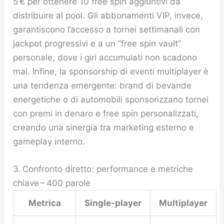
5 € per ottenere 10 free spin aggiuntivi da
distribuire al pool. Gli abbonamenti VIP, invece,
garantiscono l’accesso a tornei settimanali con
jackpot progressivi e a un “free spin vault”
personale, dove i giri accumulati non scadono
mai. Infine, la sponsorship di eventi multiplayer è
una tendenza emergente: brand di bevande
energetiche o di automobili sponsorizzano tornei
con premi in denaro e free spin personalizzati,
creando una sinergia tra marketing esterno e
gameplay interno.
3. Confronto diretto: performance e metriche
chiave – 400 parole
Metrica
Single‑player
Multiplayer