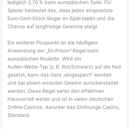
lediglich 2,70 % beim europäischen Spiel. Für
Spieler bedeutet das, dass jedes eingesetzte
Euro‑Cent‑Stück länger im Spiel bleibt und die
Chance auf langfristige Gewinne steigt.
Ein weiterer Pluspunkt ist die häufigere
Anwendung der „En‑Prison“‑Regel beim
europäischen Roulette. Wird ein
Außen‑Wette‑Typ (z. B. Rot/Schwarz) auf die Null
gesetzt, kann das Geld „eingesperrt“ werden
und bei einem erneuten Gewinn zurückerstattet
werden. Diese Regel senkt den effektiven
Hausvorteil weiter und ist in vielen deutschen
Online‑Casinos, darunter das Slotlounge Casino,
Standard.