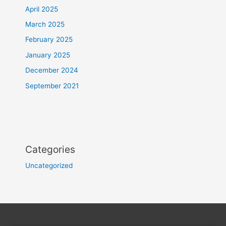
April 2025
March 2025
February 2025
January 2025
December 2024
September 2021
Categories
Uncategorized