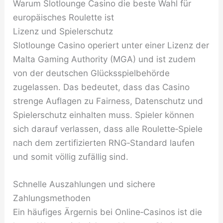
Warum Slotlounge Casino die beste Wahl für
europäisches Roulette ist
Lizenz und Spielerschutz
Slotlounge Casino operiert unter einer Lizenz der
Malta Gaming Authority (MGA) und ist zudem
von der deutschen Glücksspielbehörde
zugelassen. Das bedeutet, dass das Casino
strenge Auflagen zu Fairness, Datenschutz und
Spielerschutz einhalten muss. Spieler können
sich darauf verlassen, dass alle Roulette‑Spiele
nach dem zertifizierten RNG‑Standard laufen
und somit völlig zufällig sind.
Schnelle Auszahlungen und sichere
Zahlungsmethoden
Ein häufiges Ärgernis bei Online‑Casinos ist die