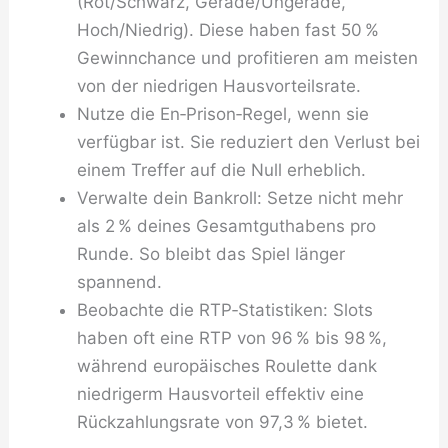
(Rot/Schwarz, Gerade/Ungerade,
Hoch/Niedrig). Diese haben fast 50 %
Gewinnchance und profitieren am meisten
von der niedrigen Hausvorteilsrate.
Nutze die En‑Prison‑Regel, wenn sie
verfügbar ist. Sie reduziert den Verlust bei
einem Treffer auf die Null erheblich.
Verwalte dein Bankroll: Setze nicht mehr
als 2 % deines Gesamtguthabens pro
Runde. So bleibt das Spiel länger
spannend.
Beobachte die RTP‑Statistiken: Slots
haben oft eine RTP von 96 % bis 98 %,
während europäisches Roulette dank
niedrigerm Hausvorteil effektiv eine
Rückzahlungsrate von 97,3 % bietet.