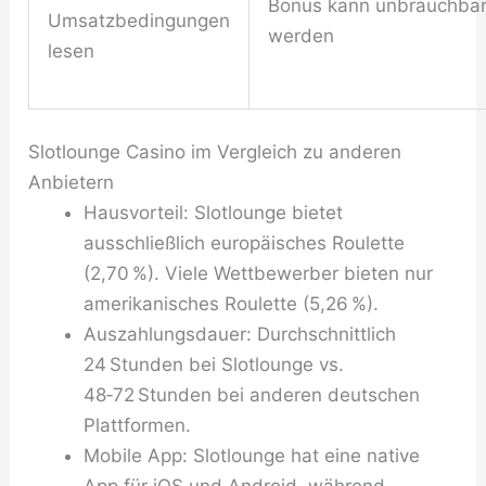
Bonus kann unbrauchba
Umsatzbedingungen
werden
lesen
Slotlounge Casino im Vergleich zu anderen
Anbietern
Hausvorteil: Slotlounge bietet
ausschließlich europäisches Roulette
(2,70 %). Viele Wettbewerber bieten nur
amerikanisches Roulette (5,26 %).
Auszahlungsdauer: Durchschnittlich
24 Stunden bei Slotlounge vs.
48‑72 Stunden bei anderen deutschen
Plattformen.
Mobile App: Slotlounge hat eine native