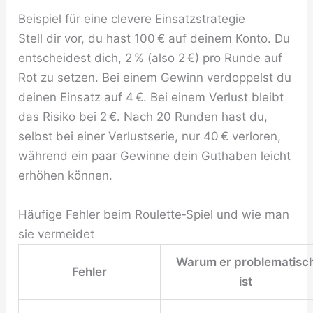
Beispiel für eine clevere Einsatzstrategie
Stell dir vor, du hast 100 € auf deinem Konto. Du
entscheidest dich, 2 % (also 2 €) pro Runde auf
Rot zu setzen. Bei einem Gewinn verdoppelst du
deinen Einsatz auf 4 €. Bei einem Verlust bleibt
das Risiko bei 2 €. Nach 20 Runden hast du,
selbst bei einer Verlustserie, nur 40 € verloren,
während ein paar Gewinne dein Guthaben leicht
erhöhen können.
Häufige Fehler beim Roulette‑Spiel und wie man
sie vermeidet
Warum er problematisc
Fehler
ist