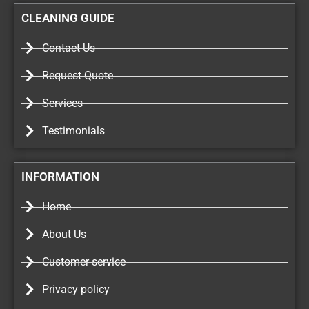
CLEANING GUIDE
Contact Us
Request Quote
Services
Testimonials
INFORMATION
Home
About Us
Customer service
Privacy policy