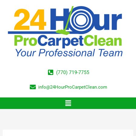
Skip
to
content
(770) 719-7755
info@24HourProCarpetClean.com
Menu