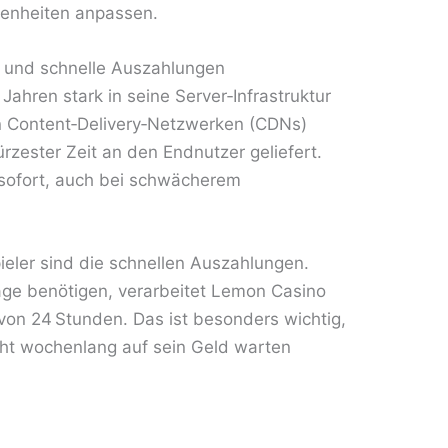
benheiten anpassen.
n und schnelle Auszahlungen
Jahren stark in seine Server‑Infrastruktur
on Content‑Delivery‑Netzwerken (CDNs)
rzester Zeit an den Endnutzer geliefert.
t sofort, auch bei schwächerem
pieler sind die schnellen Auszahlungen.
ge benötigen, verarbeitet Lemon Casino
on 24 Stunden. Das ist besonders wichtig,
ht wochenlang auf sein Geld warten