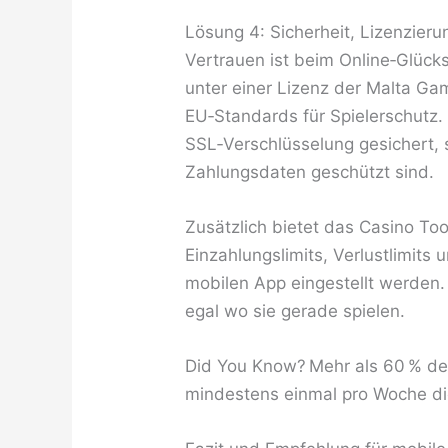
Lösung 4: Sicherheit, Lizenzier
Vertrauen ist beim Online‑Glücks
unter einer Lizenz der Malta Gam
EU‑Standards für Spielerschutz.
SSL‑Verschlüsselung gesichert, 
Zahlungsdaten geschützt sind.
Zusätzlich bietet das Casino Too
Einzahlungslimits, Verlustlimits
mobilen App eingestellt werden. 
egal wo sie gerade spielen.
Did You Know? Mehr als 60 % de
mindestens einmal pro Woche die