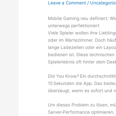
Leave a Comment
/
Uncategori
Mobile Gaming neu definiert: W
unterwegs perfektioniert
Viele Spieler wollen ihre Lieblin
oder im Wartezimmer. Doch häufi
lange Ladezeiten oder ein Layou
bedienen ist. Diese technischen
Spielerlebnis oft hinter dem Des
Did You Know? Ein durchschnittl
15 Sekunden die App. Das bedeu
überzeugt, wenn es sofort und r
Um dieses Problem zu lösen, müs
Server‑Performance optimieren,