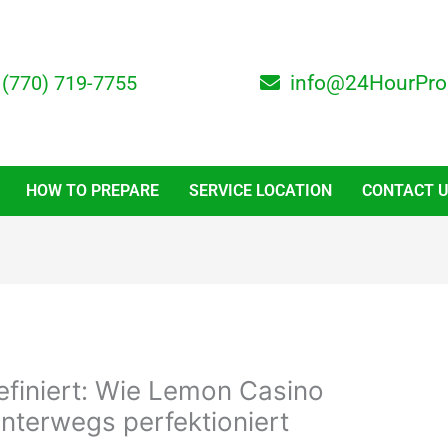
(770) 719-7755
info@24HourPro
HOW TO PREPARE
SERVICE LOCATION
CONTACT 
finiert: Wie Lemon Casino
nterwegs perfektioniert