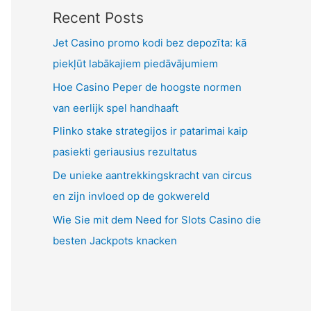
Recent Posts
Jet Casino promo kodi bez depozīta: kā
piekļūt labākajiem piedāvājumiem
Hoe Casino Peper de hoogste normen
van eerlijk spel handhaaft
Plinko stake strategijos ir patarimai kaip
pasiekti geriausius rezultatus
De unieke aantrekkingskracht van circus
en zijn invloed op de gokwereld
Wie Sie mit dem Need for Slots Casino die
besten Jackpots knacken