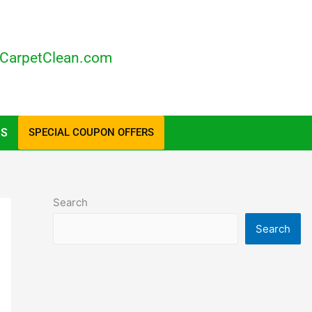
CarpetClean.com
US
SPECIAL COUPON OFFERS
Search
Search