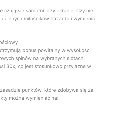
 czują się samotni przy ekranie. Czy nie
nać innych miłośników hazardu i wymienić
nościowy
otrzymują bonus powitalny w wysokości
owych spinów na wybranych slotach.
si 30x, co jest stosunkowo przyjazne w
 zasadzie punktów, które zdobywa się za
nkty można wymieniać na: