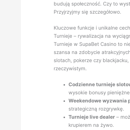
budują społeczność. Czy to wyst
Przyjrzyjmy się szczegółowo.
Kluczowe funkcje i unikalne cec
Turnieje – rywalizacja na wyciągn
Turnieje w SupaBet Casino to ni
szansa na zdobycie atrakcyjnyc
slotach, pokerze czy blackjacku,
rzeczywistym.
Codzienne turnieje slot
wysokie bonusy pieniężne
Weekendowe wyzwania 
strategiczną rozgrywkę.
Turnieje live dealer
– możl
krupierem na żywo.