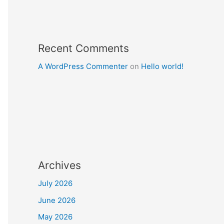
Recent Comments
A WordPress Commenter
on
Hello world!
Archives
July 2026
June 2026
May 2026