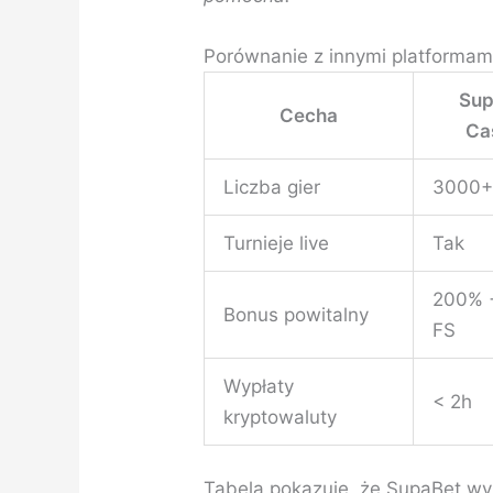
Porównanie z innymi platformam
Sup
Cecha
Ca
Liczba gier
3000
Turnieje live
Tak
200% 
Bonus powitalny
FS
Wypłaty
< 2h
kryptowaluty
Tabela pokazuje, że SupaBet wy