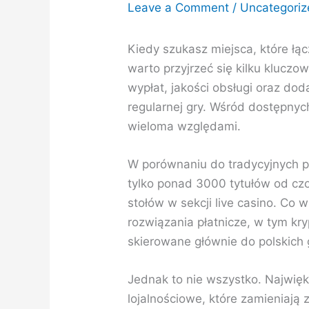
Leave a Comment
/
Uncategori
Kiedy szukasz miejsca, które łą
warto przyjrzeć się kilku kluczo
wypłat, jakości obsługi oraz do
regularnej gry. Wśród dostępnyc
wieloma względami.
W porównaniu do tradycyjnych p
tylko ponad 3000 tytułów od cz
stołów w sekcji live casino. Co
rozwiązania płatnicze, w tym kr
skierowane głównie do polskich 
Jednak to nie wszystko. Najwięk
lojalnościowe, które zamieniają 