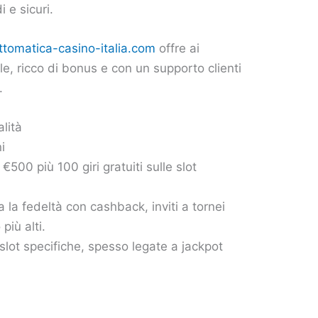
i e sicuri.
ottomatica-casino-italia.com
offre ai
le, ricco di bonus e con un supporto clienti
.
lità
i
500 più 100 giri gratuiti sulle slot
a fedeltà con cashback, inviti a tornei
 più alti.
slot specifiche, spesso legate a jackpot