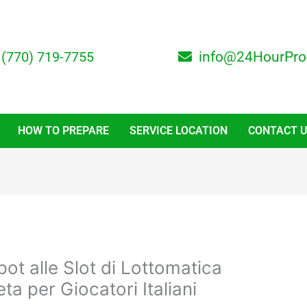
(770) 719-7755
info@24HourPro
HOW TO PREPARE
SERVICE LOCATION
CONTACT 
ot alle Slot di Lottomatica
a per Giocatori Italiani