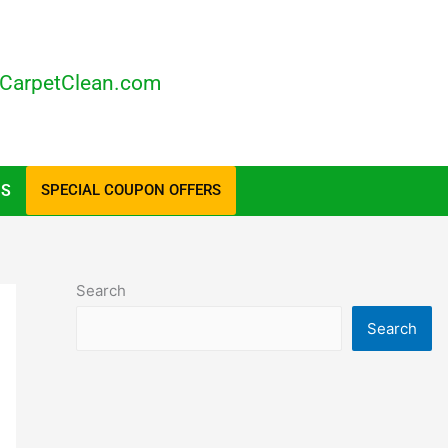
CarpetClean.com
US
SPECIAL COUPON OFFERS
Search
Search