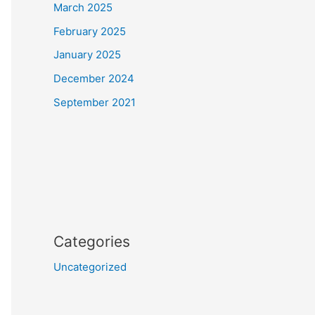
March 2025
February 2025
January 2025
December 2024
September 2021
Categories
Uncategorized