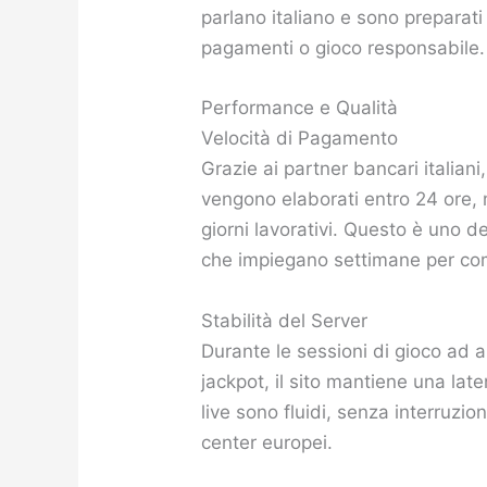
parlano italiano e sono preparati
pagamenti o gioco responsabile.
Performance e Qualità
Velocità di Pagamento
Grazie ai partner bancari italiani,
vengono elaborati entro 24 ore, 
giorni lavorativi. Questo è uno de
che impiegano settimane per com
Stabilità del Server
Durante le sessioni di gioco ad a
jackpot, il sito mantiene una lat
live sono fluidi, senza interruzion
center europei.