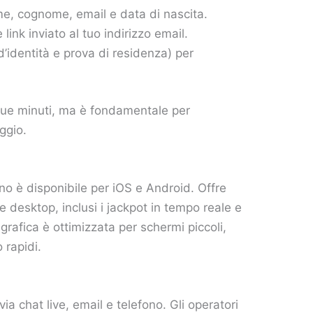
e, cognome, email e data di nascita.
link inviato al tuo indirizzo email.
d’identità e prova di residenza) per
nque minuti, ma è fondamentale per
aggio.
no è disponibile per iOS e Android. Offre
ne desktop, inclusi i jackpot in tempo reale e
grafica è ottimizzata per schermi piccoli,
 rapidi.
via chat live, email e telefono. Gli operatori