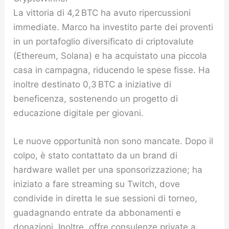
La vittoria di 4,2 BTC ha avuto ripercussioni
immediate. Marco ha investito parte dei proventi
in un portafoglio diversificato di criptovalute
(Ethereum, Solana) e ha acquistato una piccola
casa in campagna, riducendo le spese fisse. Ha
inoltre destinato 0,3 BTC a iniziative di
beneficenza, sostenendo un progetto di
educazione digitale per giovani.
Le nuove opportunità non sono mancate. Dopo il
colpo, è stato contattato da un brand di
hardware wallet per una sponsorizzazione; ha
iniziato a fare streaming su Twitch, dove
condivide in diretta le sue sessioni di torneo,
guadagnando entrate da abbonamenti e
donazioni. Inoltre, offre consulenze private a