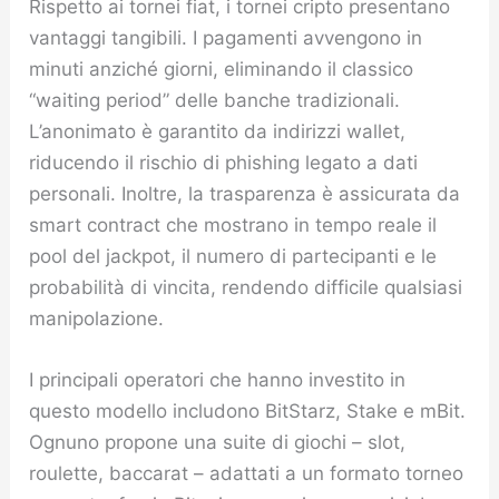
Rispetto ai tornei fiat, i tornei cripto presentano
vantaggi tangibili. I pagamenti avvengono in
minuti anziché giorni, eliminando il classico
“waiting period” delle banche tradizionali.
L’anonimato è garantito da indirizzi wallet,
riducendo il rischio di phishing legato a dati
personali. Inoltre, la trasparenza è assicurata da
smart contract che mostrano in tempo reale il
pool del jackpot, il numero di partecipanti e le
probabilità di vincita, rendendo difficile qualsiasi
manipolazione.
I principali operatori che hanno investito in
questo modello includono BitStarz, Stake e mBit.
Ognuno propone una suite di giochi – slot,
roulette, baccarat – adattati a un formato torneo