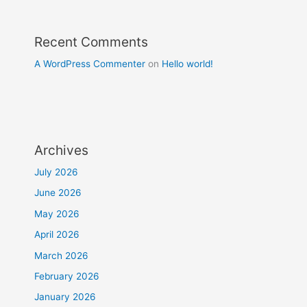
Recent Comments
A WordPress Commenter
on
Hello world!
Archives
July 2026
June 2026
May 2026
April 2026
March 2026
February 2026
January 2026