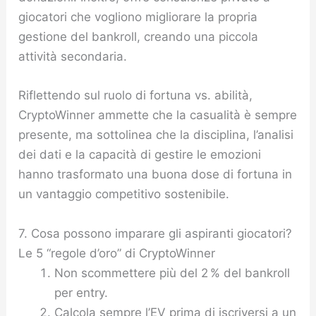
giocatori che vogliono migliorare la propria
gestione del bankroll, creando una piccola
attività secondaria.
Riflettendo sul ruolo di fortuna vs. abilità,
CryptoWinner ammette che la casualità è sempre
presente, ma sottolinea che la disciplina, l’analisi
dei dati e la capacità di gestire le emozioni
hanno trasformato una buona dose di fortuna in
un vantaggio competitivo sostenibile.
7. Cosa possono imparare gli aspiranti giocatori?
Le 5 “regole d’oro” di CryptoWinner
Non scommettere più del 2 % del bankroll
per entry.
Calcola sempre l’EV prima di iscriversi a un