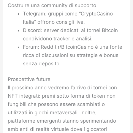
Costruire una community di supporto
Telegram: gruppi come “CryptoCasino
Italia” offrono consigli live.
Discord: server dedicati ai tornei Bitcoin
condividono tracker e analisi.
Forum: Reddit r/BitcoinCasino è una fonte
ricca di discussioni su strategie e bonus
senza deposito.
Prospettive future
Il prossimo anno vedremo l’arrivo di tornei con
NFT integrati: premi sotto forma di token non
fungibili che possono essere scambiati o
utilizzati in giochi metaversali. Inoltre,
piattaforme emergenti stanno sperimentando
ambienti di realtà virtuale dove i giocatori