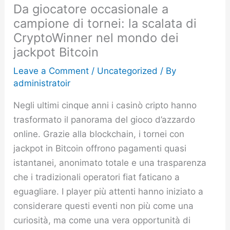
Da giocatore occasionale a
campione di tornei: la scalata di
CryptoWinner nel mondo dei
jackpot Bitcoin
Leave a Comment
/
Uncategorized
/ By
administratoir
Negli ultimi cinque anni i casinò cripto hanno
trasformato il panorama del gioco d’azzardo
online. Grazie alla blockchain, i tornei con
jackpot in Bitcoin offrono pagamenti quasi
istantanei, anonimato totale e una trasparenza
che i tradizionali operatori fiat faticano a
eguagliare. I player più attenti hanno iniziato a
considerare questi eventi non più come una
curiosità, ma come una vera opportunità di