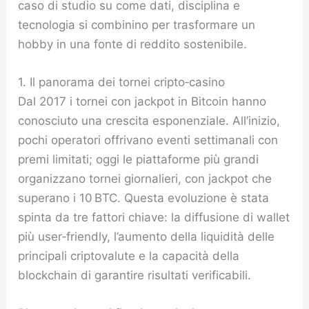
caso di studio su come dati, disciplina e
tecnologia si combinino per trasformare un
hobby in una fonte di reddito sostenibile.
1. Il panorama dei tornei cripto‑casino
Dal 2017 i tornei con jackpot in Bitcoin hanno
conosciuto una crescita esponenziale. All’inizio,
pochi operatori offrivano eventi settimanali con
premi limitati; oggi le piattaforme più grandi
organizzano tornei giornalieri, con jackpot che
superano i 10 BTC. Questa evoluzione è stata
spinta da tre fattori chiave: la diffusione di wallet
più user‑friendly, l’aumento della liquidità delle
principali criptovalute e la capacità della
blockchain di garantire risultati verificabili.