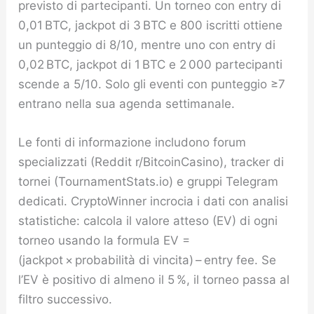
previsto di partecipanti. Un torneo con entry di
0,01 BTC, jackpot di 3 BTC e 800 iscritti ottiene
un punteggio di 8/10, mentre uno con entry di
0,02 BTC, jackpot di 1 BTC e 2 000 partecipanti
scende a 5/10. Solo gli eventi con punteggio ≥7
entrano nella sua agenda settimanale.
Le fonti di informazione includono forum
specializzati (Reddit r/BitcoinCasino), tracker di
tornei (TournamentStats.io) e gruppi Telegram
dedicati. CryptoWinner incrocia i dati con analisi
statistiche: calcola il valore atteso (EV) di ogni
torneo usando la formula EV =
(jackpot × probabilità di vincita) – entry fee. Se
l’EV è positivo di almeno il 5 %, il torneo passa al
filtro successivo.