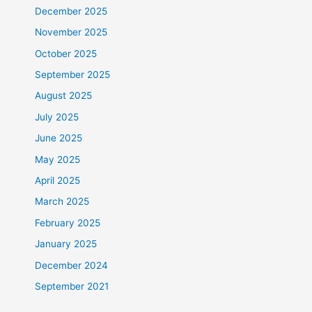
December 2025
November 2025
October 2025
September 2025
August 2025
July 2025
June 2025
May 2025
April 2025
March 2025
February 2025
January 2025
December 2024
September 2021