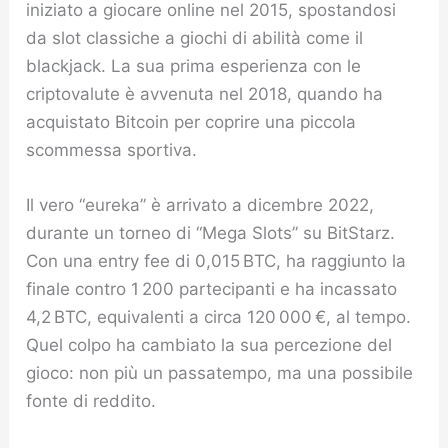
iniziato a giocare online nel 2015, spostandosi
da slot classiche a giochi di abilità come il
blackjack. La sua prima esperienza con le
criptovalute è avvenuta nel 2018, quando ha
acquistato Bitcoin per coprire una piccola
scommessa sportiva.
Il vero “eureka” è arrivato a dicembre 2022,
durante un torneo di “Mega Slots” su BitStarz.
Con una entry fee di 0,015 BTC, ha raggiunto la
finale contro 1 200 partecipanti e ha incassato
4,2 BTC, equivalenti a circa 120 000 €, al tempo.
Quel colpo ha cambiato la sua percezione del
gioco: non più un passatempo, ma una possibile
fonte di reddito.