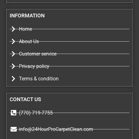
INFORMATION
Home
About Us
Customer service
Privacy policy
Terms & condition
CONTACT US
(770) 719-7755
info@24HourProCarpetClean.com