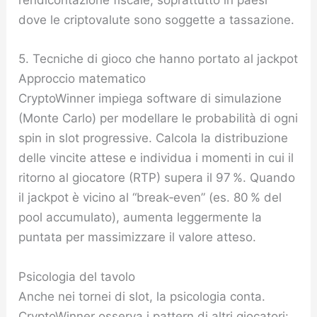
rendicontazione fiscale, soprattutto in paesi
dove le criptovalute sono soggette a tassazione.
5. Tecniche di gioco che hanno portato al jackpot
Approccio matematico
CryptoWinner impiega software di simulazione
(Monte Carlo) per modellare le probabilità di ogni
spin in slot progressive. Calcola la distribuzione
delle vincite attese e individua i momenti in cui il
ritorno al giocatore (RTP) supera il 97 %. Quando
il jackpot è vicino al “break‑even” (es. 80 % del
pool accumulato), aumenta leggermente la
puntata per massimizzare il valore atteso.
Psicologia del tavolo
Anche nei tornei di slot, la psicologia conta.
CryptoWinner osserva i pattern di altri giocatori: