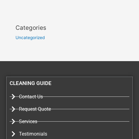
Categories
Uncategorized
CLEANING GUIDE
Contact Us
Request Quote
Services
Testimonials