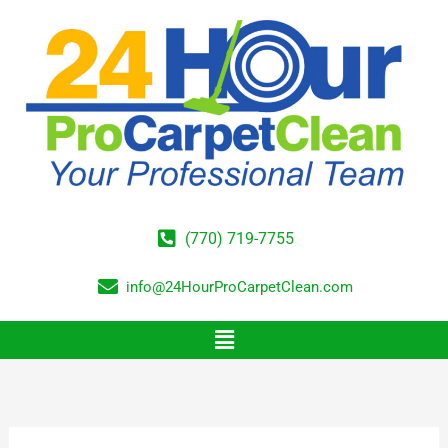
Skip
to
content
(770) 719-7755
info@24HourProCarpetClean.com
Menu