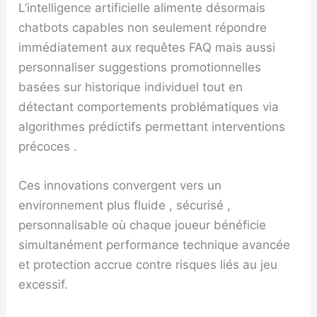
L’intelligence artificielle alimente désormais
chatbots capables non seulement répondre
immédiatement aux requêtes FAQ mais aussi
personnaliser suggestions promotionnelles
basées sur historique individuel tout en
détectant comportements problématiques via
algorithmes prédictifs permettant interventions
précoces .
Ces innovations convergent vers un
environnement plus fluide , sécurisé ,
personnalisable où chaque joueur bénéficie
simultanément performance technique avancée
et protection accrue contre risques liés au jeu
excessif.