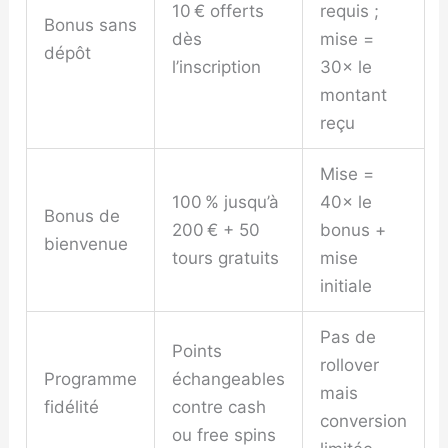
10 € offerts
requis ;
Bonus sans
dès
mise =
dépôt
l’inscription
30× le
montant
reçu
Mise =
100 % jusqu’à
40× le
Bonus de
200 € + 50
bonus +
bienvenue
tours gratuits
mise
initiale
Pas de
Points
rollover
Programme
échangeables
mais
fidélité
contre cash
conversion
ou free spins