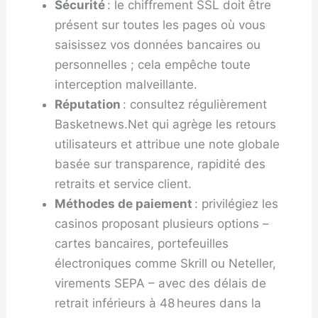
Sécurité
: le chiffrement SSL doit être
présent sur toutes les pages où vous
saisissez vos données bancaires ou
personnelles ; cela empêche toute
interception malveillante.
Réputation
: consultez régulièrement
Basketnews.Net qui agrège les retours
utilisateurs et attribue une note globale
basée sur transparence, rapidité des
retraits et service client.
Méthodes de paiement
: privilégiez les
casinos proposant plusieurs options –
cartes bancaires, portefeuilles
électroniques comme Skrill ou Neteller,
virements SEPA – avec des délais de
retrait inférieurs à 48 heures dans la