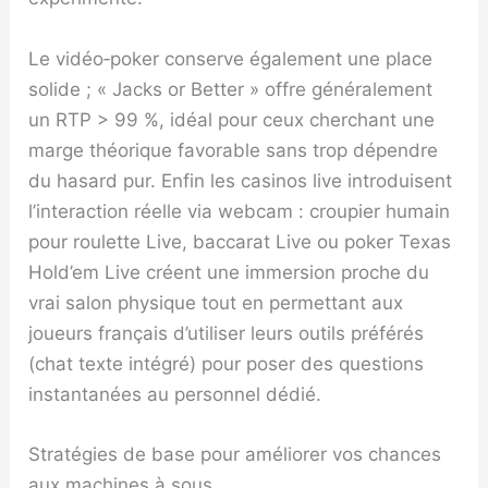
Le vidéo‑poker conserve également une place
solide ; « Jacks or Better » offre généralement
un RTP > 99 %, idéal pour ceux cherchant une
marge théorique favorable sans trop dépendre
du hasard pur. Enfin les casinos live introduisent
l’interaction réelle via webcam : croupier humain
pour roulette Live, baccarat Live ou poker Texas
Hold’em Live créent une immersion proche du
vrai salon physique tout en permettant aux
joueurs français d’utiliser leurs outils préférés
(chat texte intégré) pour poser des questions
instantanées au personnel dédié.
Stratégies de base pour améliorer vos chances
aux machines à sous