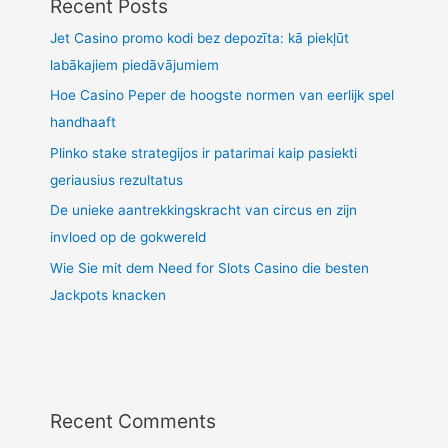
Recent Posts
Jet Casino promo kodi bez depozīta: kā piekļūt
labākajiem piedāvājumiem
Hoe Casino Peper de hoogste normen van eerlijk spel
handhaaft
Plinko stake strategijos ir patarimai kaip pasiekti
geriausius rezultatus
De unieke aantrekkingskracht van circus en zijn
invloed op de gokwereld
Wie Sie mit dem Need for Slots Casino die besten
Jackpots knacken
Recent Comments