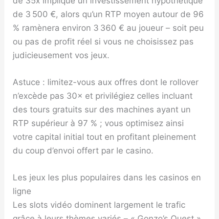
de 35x implique un investissement hypothétique
de 3 500 €, alors qu’un RTP moyen autour de 96
% ramènera environ 3 360 € au joueur – soit peu
ou pas de profit réel si vous ne choisissez pas
judicieusement vos jeux.
Astuce : limitez-vous aux offres dont le rollover
n’excède pas 30× et privilégiez celles incluant
des tours gratuits sur des machines ayant un
RTP supérieur à 97 % ; vous optimisez ainsi
votre capital initial tout en profitant pleinement
du coup d’envoi offert par le casino.
Les jeux les plus populaires dans les casinos en
ligne
Les slots vidéo dominent largement le trafic
grâce à leurs thèmes variés – « Gonzo’s Quest »,