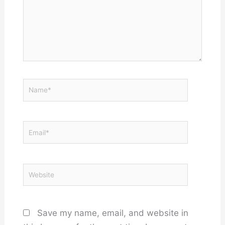
Name*
Email*
Website
Save my name, email, and website in