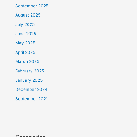
September 2025
August 2025
July 2025
June 2025
May 2025
April 2025
March 2025
February 2025
January 2025
December 2024
September 2021