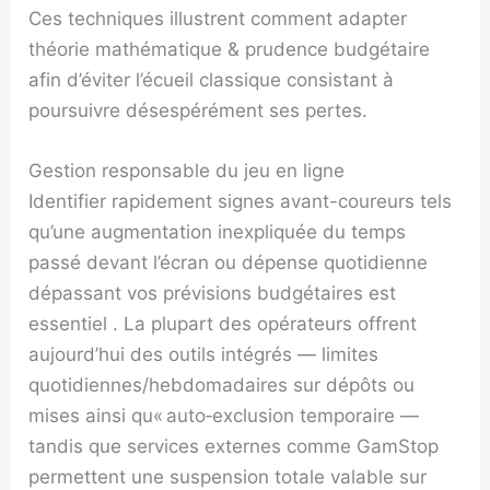
Ces techniques illustrent comment adapter
théorie mathématique & prudence budgétaire
afin d’éviter l’écueil classique consistant à
poursuivre désespérément ses pertes.
Gestion responsable du jeu en ligne
Identifier rapidement signes avant-coureurs tels
qu’une augmentation inexpliquée du temps
passé devant l’écran ou dépense quotidienne
dépassant vos prévisions budgétaires est
essentiel . La plupart des opérateurs offrent
aujourd’hui des outils intégrés — limites
quotidiennes/hebdomadaires sur dépôts ou
mises ainsi qu« auto‑exclusion temporaire —
tandis que services externes comme GamStop
permettent une suspension totale valable sur