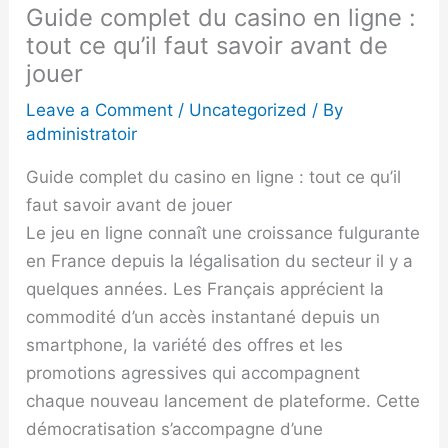
Guide complet du casino en ligne :
tout ce qu’il faut savoir avant de
jouer
Leave a Comment
/
Uncategorized
/ By
administratoir
Guide complet du casino en ligne : tout ce qu’il
faut savoir avant de jouer
Le jeu en ligne connaît une croissance fulgurante
en France depuis la légalisation du secteur il y a
quelques années. Les Français apprécient la
commodité d’un accès instantané depuis un
smartphone, la variété des offres et les
promotions agressives qui accompagnent
chaque nouveau lancement de plateforme. Cette
démocratisation s’accompagne d’une