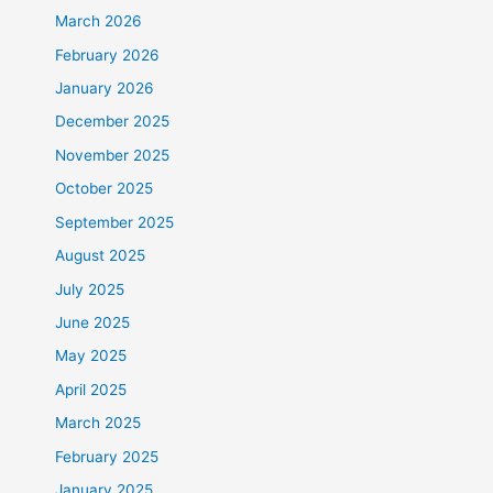
March 2026
February 2026
January 2026
December 2025
November 2025
October 2025
September 2025
August 2025
July 2025
June 2025
May 2025
April 2025
March 2025
February 2025
January 2025