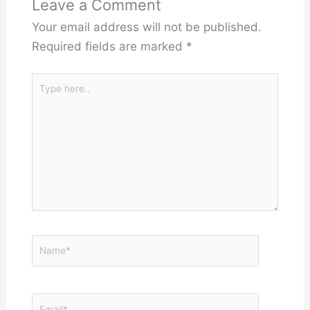
Leave a Comment
Your email address will not be published.
Required fields are marked
*
Type
here..
Name*
Email*