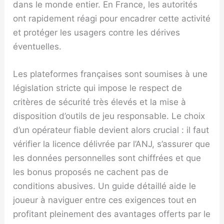
dans le monde entier. En France, les autorités
ont rapidement réagi pour encadrer cette activité
et protéger les usagers contre les dérives
éventuelles.
Les plateformes françaises sont soumises à une
législation stricte qui impose le respect de
critères de sécurité très élevés et la mise à
disposition d’outils de jeu responsable. Le choix
d’un opérateur fiable devient alors crucial : il faut
vérifier la licence délivrée par l’ANJ, s’assurer que
les données personnelles sont chiffrées et que
les bonus proposés ne cachent pas de
conditions abusives. Un guide détaillé aide le
joueur à naviguer entre ces exigences tout en
profitant pleinement des avantages offerts par le