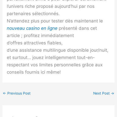
l’univers riche proposé aujourd’hui par nos
partenaires sélectionnés.
N’attendez plus pour tester dès maintenant le
nouveau casino en ligne
présenté dans cet
article ; profitez immédiatement
d’offres attractives fiables,
d’une assistance multilingue disponible jour/nuit,
et surtout… jouez intelligemment tout-en-
respectant vos limites personnelles grâce aux
conseils fournis ici même!
←
Previous Post
Next Post
→