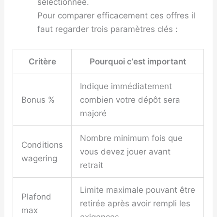
sélectionnée.
Pour comparer efficacement ces offres il
faut regarder trois paramètres clés :
Critère
Pourquoi c’est important
Indique immédiatement
Bonus %
combien votre dépôt sera
majoré
Nombre minimum fois que
Conditions
vous devez jouer avant
wagering
retrait
Limite maximale pouvant être
Plafond
retirée après avoir rempli les
max
exigences