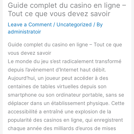
Guide complet du casino en ligne –
Tout ce que vous devez savoir
Leave a Comment
/
Uncategorized
/ By
administratoir
Guide complet du casino en ligne – Tout ce que
vous devez savoir
Le monde du jeu s’est radicalement transformé
depuis l’avènement d’Internet haut débit.
Aujourd’hui, un joueur peut accéder à des
centaines de tables virtuelles depuis son
smartphone ou son ordinateur portable, sans se
déplacer dans un établissement physique. Cette
accessibilité a entraîné une explosion de la
popularité des casinos en ligne, qui enregistrent
chaque année des milliards d’euros de mises