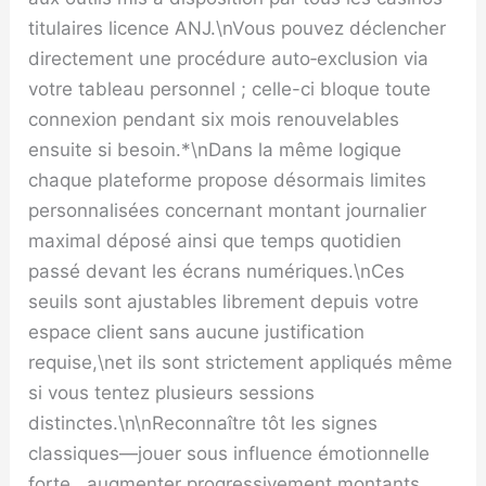
titulaires licence ANJ.\nVous pouvez déclencher
directement une procédure auto‑exclusion via
votre tableau personnel ; celle-ci bloque toute
connexion pendant six mois renouvelables
ensuite si besoin.*\nDans la même logique
chaque plateforme propose désormais limites
personnalisées concernant montant journalier
maximal déposé ainsi que temps quotidien
passé devant les écrans numériques.\nCes
seuils sont ajustables librement depuis votre
espace client sans aucune justification
requise,\net ils sont strictement appliqués même
si vous tentez plusieurs sessions
distinctes.\n\nReconnaître tôt les signes
classiques—jouer sous influence émotionnelle
forte , augmenter progressivement montants