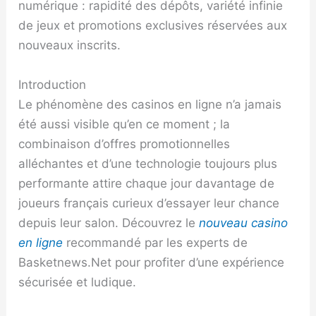
numérique : rapidité des dépôts, variété infinie
de jeux et promotions exclusives réservées aux
nouveaux inscrits.
Introduction
Le phénomène des casinos en ligne n’a jamais
été aussi visible qu’en ce moment ; la
combinaison d’offres promotionnelles
alléchantes et d’une technologie toujours plus
performante attire chaque jour davantage de
joueurs français curieux d’essayer leur chance
depuis leur salon. Découvrez le
nouveau casino
en ligne
recommandé par les experts de
Basketnews.Net pour profiter d’une expérience
sécurisée et ludique.