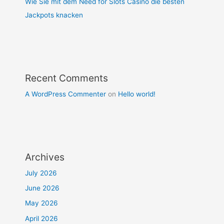
Wie Sie mit dem Need for Slots Casino die besten
Jackpots knacken
Recent Comments
A WordPress Commenter
on
Hello world!
Archives
July 2026
June 2026
May 2026
April 2026