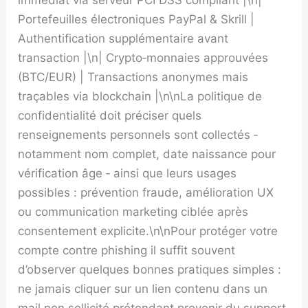
immédiat via serveur PCI DSS compliant |\n|
Portefeuilles électroniques PayPal & Skrill |
Authentification supplémentaire avant
transaction |\n| Crypto‑monnaies approuvées
(BTC/EUR) | Transactions anonymes mais
traçables via blockchain |\n\nLa politique de
confidentialité doit préciser quels
renseignements personnels sont collectés ‑
notamment nom complet, date naissance pour
vérification âge ‑ ainsi que leurs usages
possibles : prévention fraude, amélioration UX
ou communication marketing ciblée après
consentement explicite.\n\nPour protéger votre
compte contre phishing il suffit souvent
d’observer quelques bonnes pratiques simples :
ne jamais cliquer sur un lien contenu dans un