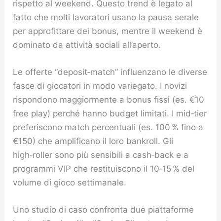
rispetto al weekend. Questo trend è legato al
fatto che molti lavoratori usano la pausa serale
per approfittare dei bonus, mentre il weekend è
dominato da attività sociali all’aperto.
Le offerte “deposit‑match” influenzano le diverse
fasce di giocatori in modo variegato. I novizi
rispondono maggiormente a bonus fissi (es. €10
free play) perché hanno budget limitati. I mid‑tier
preferiscono match percentuali (es. 100 % fino a
€150) che amplificano il loro bankroll. Gli
high‑roller sono più sensibili a cash‑back e a
programmi VIP che restituiscono il 10‑15 % del
volume di gioco settimanale.
Uno studio di caso confronta due piattaforme