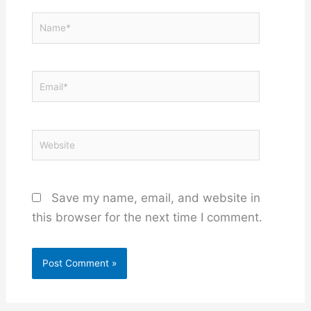
Name*
Email*
Website
Save my name, email, and website in
this browser for the next time I comment.