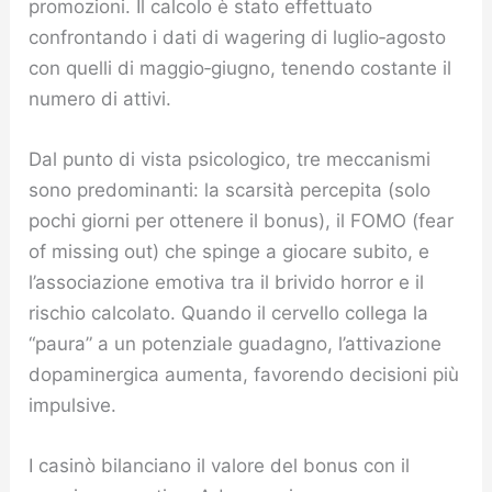
promozioni. Il calcolo è stato effettuato
confrontando i dati di wagering di luglio‑agosto
con quelli di maggio‑giugno, tenendo costante il
numero di attivi.
Dal punto di vista psicologico, tre meccanismi
sono predominanti: la scarsità percepita (solo
pochi giorni per ottenere il bonus), il FOMO (fear
of missing out) che spinge a giocare subito, e
l’associazione emotiva tra il brivido horror e il
rischio calcolato. Quando il cervello collega la
“paura” a un potenziale guadagno, l’attivazione
dopaminergica aumenta, favorendo decisioni più
impulsive.
I casinò bilanciano il valore del bonus con il