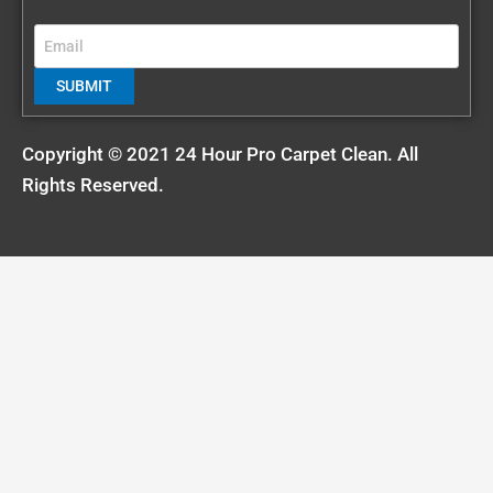
Copyright © 2021 24 Hour Pro Carpet Clean. All
Rights Reserved.