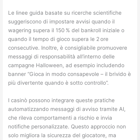
Le linee guida basate su ricerche scientifiche
suggeriscono di impostare avvisi quando il
wagering supera il 150 % del bankroll iniziale o
quando il tempo di gioco supera le 2 ore
consecutive. Inoltre, è consigliabile promuovere
messaggi di responsabilità all’interno delle
campagne Halloween, ad esempio includendo
banner “Gioca in modo consapevole – il brivido è
più divertente quando è sotto controllo”.
I casinò possono integrare queste pratiche
automatizzando messaggi di avviso tramite AI,
che rileva comportamenti a rischio e invia
notifiche personalizzate. Questo approccio non
solo migliora la sicurezza del giocatore, ma