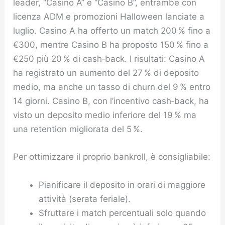
leader, “Casino A” e “Casino B”, entrambe con
licenza ADM e promozioni Halloween lanciate a
luglio. Casino A ha offerto un match 200 % fino a
€300, mentre Casino B ha proposto 150 % fino a
€250 più 20 % di cash‑back. I risultati: Casino A
ha registrato un aumento del 27 % di deposito
medio, ma anche un tasso di churn del 9 % entro
14 giorni. Casino B, con l’incentivo cash‑back, ha
visto un deposito medio inferiore del 19 % ma
una retention migliorata del 5 %.
Per ottimizzare il proprio bankroll, è consigliabile:
Pianificare il deposito in orari di maggiore
attività (serata feriale).
Sfruttare i match percentuali solo quando