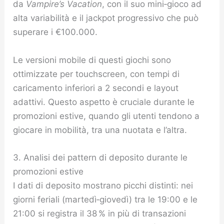
da
Vampire’s Vacation
, con il suo mini‑gioco ad
alta variabilità e il jackpot progressivo che può
superare i €100.000.
Le versioni mobile di questi giochi sono
ottimizzate per touchscreen, con tempi di
caricamento inferiori a 2 secondi e layout
adattivi. Questo aspetto è cruciale durante le
promozioni estive, quando gli utenti tendono a
giocare in mobilità, tra una nuotata e l’altra.
3. Analisi dei pattern di deposito durante le
promozioni estive
I dati di deposito mostrano picchi distinti: nei
giorni feriali (martedì‑giovedì) tra le 19:00 e le
21:00 si registra il 38 % in più di transazioni