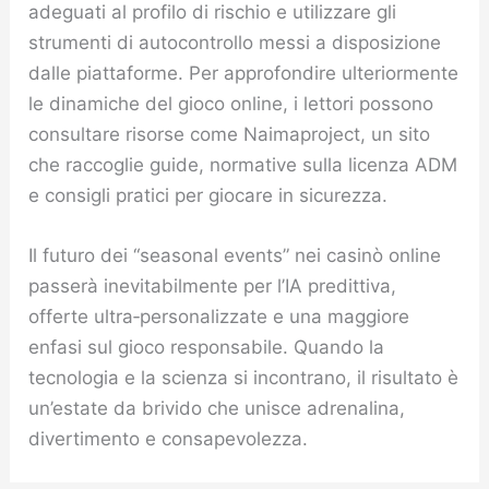
adeguati al profilo di rischio e utilizzare gli
strumenti di autocontrollo messi a disposizione
dalle piattaforme. Per approfondire ulteriormente
le dinamiche del gioco online, i lettori possono
consultare risorse come Naimaproject, un sito
che raccoglie guide, normative sulla licenza ADM
e consigli pratici per giocare in sicurezza.
Il futuro dei “seasonal events” nei casinò online
passerà inevitabilmente per l’IA predittiva,
offerte ultra‑personalizzate e una maggiore
enfasi sul gioco responsabile. Quando la
tecnologia e la scienza si incontrano, il risultato è
un’estate da brivido che unisce adrenalina,
divertimento e consapevolezza.