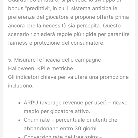
bonus “predittivi”, in cui il sistema anticipa le
preferenze del giocatore e propone offerte prima
ancora che la necessità sia percepita. Questo
scenario richiederà regole più rigide per garantire
fairness e protezione del consumatore.
5. Misurare l’efficacia delle campagne
Halloween: KPI e metriche
Gli indicatori chiave per valutare una promozione
includono:
ARPU (average revenue per user) – ricavo
medio per giocatore attivo.
Churn rate – percentuale di utenti che
abbandonano entro 30 giorni.
Conversion rate dei free spins –