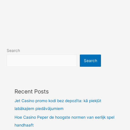
Search
Search
Recent Posts
Jet Casino promo kodi bez depozīta: kā piekļūt
labākajiem piedāvājumiem
Hoe Casino Peper de hoogste normen van eerlijk spel
handhaaft