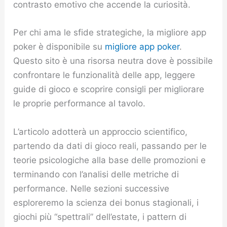
contrasto emotivo che accende la curiosità.
Per chi ama le sfide strategiche, la migliore app
poker è disponibile su
migliore app poker
.
Questo sito è una risorsa neutra dove è possibile
confrontare le funzionalità delle app, leggere
guide di gioco e scoprire consigli per migliorare
le proprie performance al tavolo.
L’articolo adotterà un approccio scientifico,
partendo da dati di gioco reali, passando per le
teorie psicologiche alla base delle promozioni e
terminando con l’analisi delle metriche di
performance. Nelle sezioni successive
esploreremo la scienza dei bonus stagionali, i
giochi più “spettrali” dell’estate, i pattern di