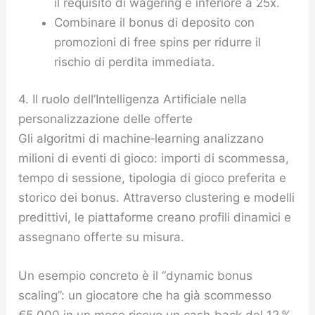
il requisito di wagering è inferiore a 25x.
Combinare il bonus di deposito con
promozioni di free spins per ridurre il
rischio di perdita immediata.
4. Il ruolo dell’Intelligenza Artificiale nella
personalizzazione delle offerte
Gli algoritmi di machine‑learning analizzano
milioni di eventi di gioco: importi di scommessa,
tempo di sessione, tipologia di gioco preferita e
storico dei bonus. Attraverso clustering e modelli
predittivi, le piattaforme creano profili dinamici e
assegnano offerte su misura.
Un esempio concreto è il “dynamic bonus
scaling”: un giocatore che ha già scommesso