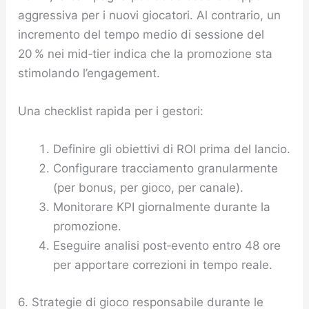
aggressiva per i nuovi giocatori. Al contrario, un
incremento del tempo medio di sessione del
20 % nei mid‑tier indica che la promozione sta
stimolando l’engagement.
Una checklist rapida per i gestori:
Definire gli obiettivi di ROI prima del lancio.
Configurare tracciamento granularmente
(per bonus, per gioco, per canale).
Monitorare KPI giornalmente durante la
promozione.
Eseguire analisi post‑evento entro 48 ore
per apportare correzioni in tempo reale.
6. Strategie di gioco responsabile durante le