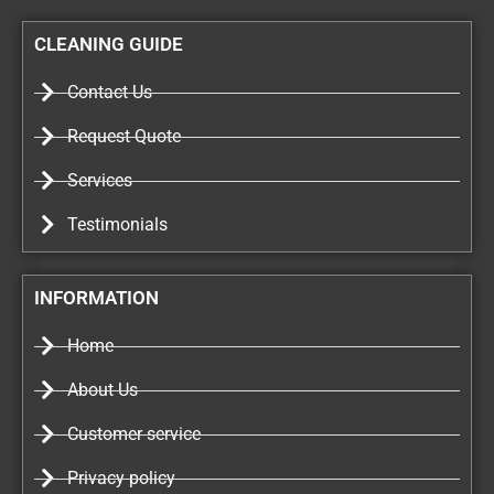
CLEANING GUIDE
Contact Us
Request Quote
Services
Testimonials
INFORMATION
Home
About Us
Customer service
Privacy policy