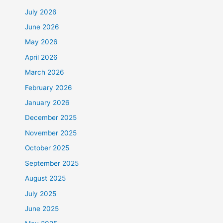
July 2026
June 2026
May 2026
April 2026
March 2026
February 2026
January 2026
December 2025
November 2025
October 2025
September 2025
August 2025
July 2025
June 2025