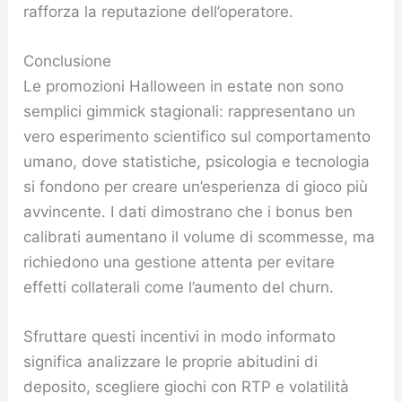
rafforza la reputazione dell’operatore.
Conclusione
Le promozioni Halloween in estate non sono
semplici gimmick stagionali: rappresentano un
vero esperimento scientifico sul comportamento
umano, dove statistiche, psicologia e tecnologia
si fondono per creare un’esperienza di gioco più
avvincente. I dati dimostrano che i bonus ben
calibrati aumentano il volume di scommesse, ma
richiedono una gestione attenta per evitare
effetti collaterali come l’aumento del churn.
Sfruttare questi incentivi in modo informato
significa analizzare le proprie abitudini di
deposito, scegliere giochi con RTP e volatilità