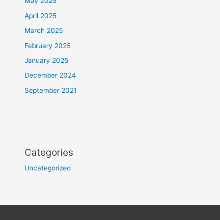
May 2025
April 2025
March 2025
February 2025
January 2025
December 2024
September 2021
Categories
Uncategorized