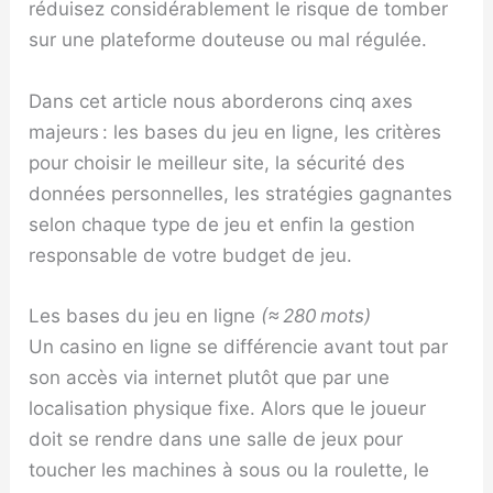
réduisez considérablement le risque de tomber
sur une plateforme douteuse ou mal régulée.
Dans cet article nous aborderons cinq axes
majeurs : les bases du jeu en ligne, les critères
pour choisir le meilleur site, la sécurité des
données personnelles, les stratégies gagnantes
selon chaque type de jeu et enfin la gestion
responsable de votre budget de jeu.
Les bases du jeu en ligne
(≈ 280 mots)
Un casino en ligne se différencie avant tout par
son accès via internet plutôt que par une
localisation physique fixe. Alors que le joueur
doit se rendre dans une salle de jeux pour
toucher les machines à sous ou la roulette, le