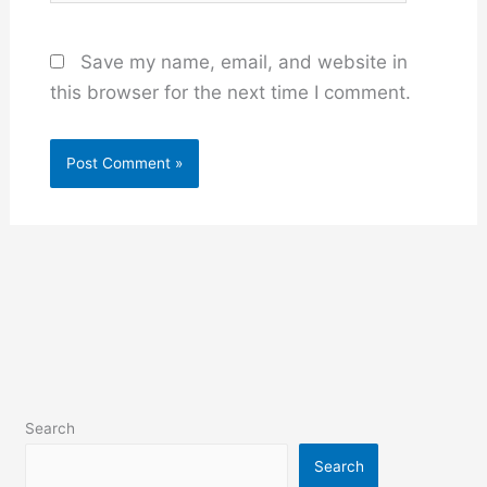
Save my name, email, and website in
this browser for the next time I comment.
Search
Search