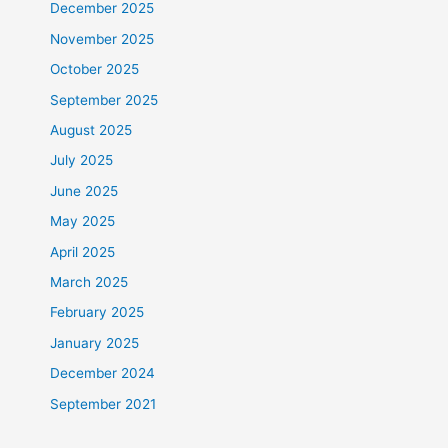
December 2025
November 2025
October 2025
September 2025
August 2025
July 2025
June 2025
May 2025
April 2025
March 2025
February 2025
January 2025
December 2024
September 2021