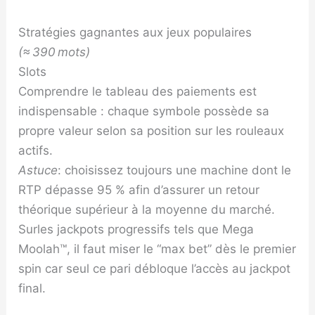
Stratégies gagnantes aux jeux populaires
(≈ 390 mots)
Slots
Comprendre le tableau des paiements est
indispensable : chaque symbole possède sa
propre valeur selon sa position sur les rouleaux
actifs.
Astuce
: choisissez toujours une machine dont le
RTP dépasse 95 % afin d’assurer un retour
théorique supérieur à la moyenne du marché.
Surles jackpots progressifs tels que Mega
Moolah™, il faut miser le “max bet” dès le premier
spin car seul ce pari débloque l’accès au jackpot
final.