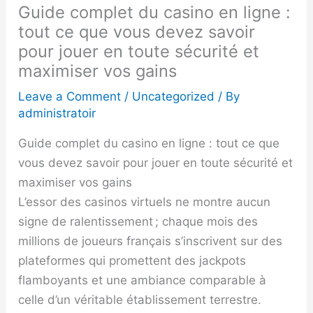
Guide complet du casino en ligne :
tout ce que vous devez savoir
pour jouer en toute sécurité et
maximiser vos gains
Leave a Comment
/
Uncategorized
/ By
administratoir
Guide complet du casino en ligne : tout ce que
vous devez savoir pour jouer en toute sécurité et
maximiser vos gains
L’essor des casinos virtuels ne montre aucun
signe de ralentissement ; chaque mois des
millions de joueurs français s’inscrivent sur des
plateformes qui promettent des jackpots
flamboyants et une ambiance comparable à
celle d’un véritable établissement terrestre.