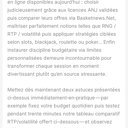
en ligne
disponibles aujourd’hui : choisir
judicieusement grâce aux licences ANJ validées
puis comparer leurs offres via Basketnews.Net,
maîtriser parfaitement notions telles que RNG /
RTP / volatilité puis appliquer stratégies ciblées
selon slots, blackjack, roulette ou poker… Enfin
instaurer discipline budgétaire via limites
personnalisées demeure incontournable pour
transformer chaque session en moment
divertissant plutôt qu’en source stressante.
Mettez dès maintenant deux astuces présentées
ci‑dessus immédiatement‐en‐pratique — par
exemple fixez votre budget quotidien puis testez
pendant trente minutes notre tableau comparatif
RTP/volatilité offert ci-dessous — et observez