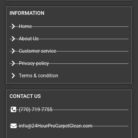
INFORMATION
Home
About Us
Customer service
Privacy policy
Terms & condition
CONTACT US
(770) 719-7755
info@24HourProCarpetClean.com