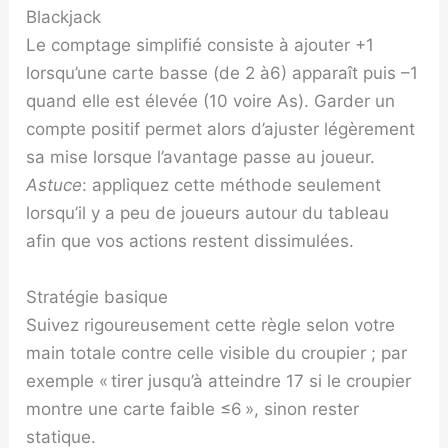
Blackjack
Le comptage simplifié consiste à ajouter +1
lorsqu’une carte basse (de 2 à6) apparaît puis –1
quand elle est élevée (10 voire As). Garder un
compte positif permet alors d’ajuster légèrement
sa mise lorsque l’avantage passe au joueur.
Astuce
: appliquez cette méthode seulement
lorsqu’il y a peu de joueurs autour du tableau
afin que vos actions restent dissimulées.
Stratégie basique
Suivez rigoureusement cette règle selon votre
main totale contre celle visible du croupier ; par
exemple « tirer jusqu’à atteindre 17 si le croupier
montre une carte faible ≤6 », sinon rester
statique.