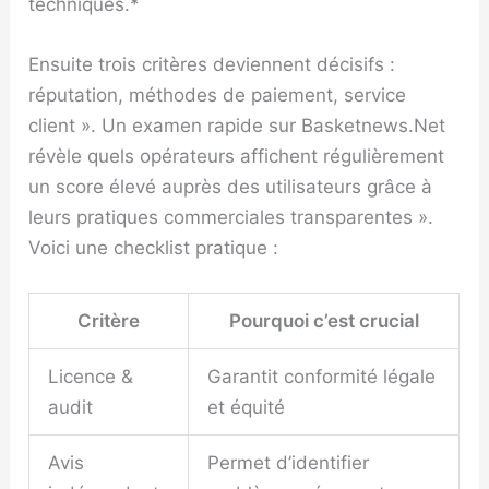
techniques.*
Ensuite trois critères deviennent décisifs :
réputation, méthodes de paiement, service
client ». Un examen rapide sur Basketnews.Net
révèle quels opérateurs affichent régulièrement
un score élevé auprès des utilisateurs grâce à
leurs pratiques commerciales transparentes ».
Voici une checklist pratique :
Critère
Pourquoi c’est crucial
Licence &
Garantit conformité légale
audit
et équité
Avis
Permet d’identifier