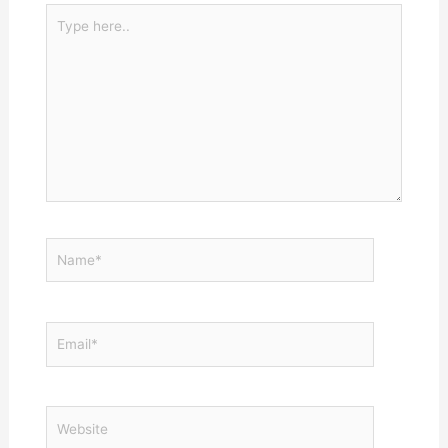
Type
here..
Name*
Email*
Website