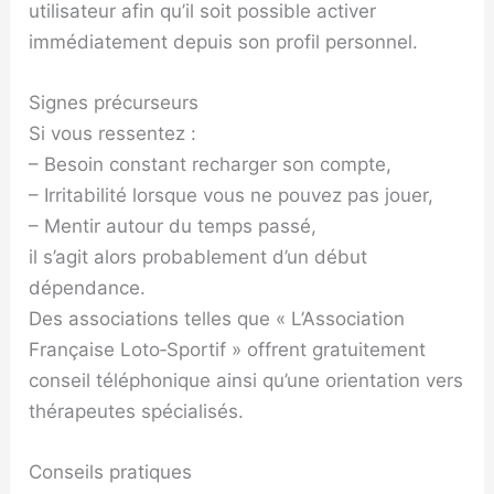
utilisateur afin qu’il soit possible activer
immédiatement depuis son profil personnel.
Signes précurseurs
Si vous ressentez :
– Besoin constant recharger son compte,
– Irritabilité lorsque vous ne pouvez pas jouer,
– Mentir autour du temps passé,
il s’agit alors probablement d’un début
dépendance.
Des associations telles que « L’Association
Française Loto‑Sportif » offrent gratuitement
conseil téléphonique ainsi qu’une orientation vers
thérapeutes spécialisés.
Conseils pratiques