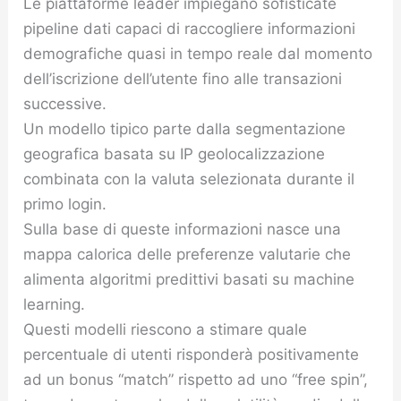
Le piattaforme leader impiegano sofisticate
pipeline dati capaci di raccogliere informazioni
demografiche quasi in tempo reale dal momento
dell’iscrizione dell’utente fino alle transazioni
successive.
Un modello tipico parte dalla segmentazione
geografica basata su IP geolocalizzazione
combinata con la valuta selezionata durante il
primo login.
Sulla base di queste informazioni nasce una
mappa calorica delle preferenze valutarie che
alimenta algoritmi predittivi basati su machine
learning.
Questi modelli riescono a stimare quale
percentuale di utenti risponderà positivamente
ad un bonus “match” rispetto ad uno “free spin”,