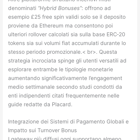
denominati
“Hybrid Bonuses”
: offrono ad
esempio £25 free spin validi solo se il deposito
proviene da Ethereum ma consentono poi
ulteriori rollover calcolati sia sulla base ERC‑20
tokens sia sui volumi fiat accumulati durante lo
stesso periodo promozionale.< br>. Questa
strategia incrociata spinge gli utenti versatili ad
esplorare entrambe le tipologie monetarie
aumentando significativamente l’engagement
medio settimanale secondo studi condotti da
enti indipendenti citati frequentemente nelle
guide redatte da Placard.
Integrazione dei Sistemi di Pagamento Globali e
Impatto sui Turnover Bonus
I gateway più diffusi oggi supportano almeno