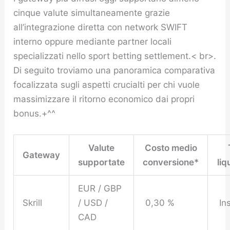
cinque valute simultaneamente grazie
all’integrazione diretta con network SWIFT
interno oppure mediante partner locali
specializzati nello sport betting settlement.< br>.
Di seguito troviamo una panoramica comparativa
focalizzata sugli aspetti crucial­ti per chi vuole
massimizzare il ritorno economico dai propri
bonus.+^⁠⁠⁠^
Valute
Costo medio
Gateway
supportate
conversione*
liq
EUR / GBP
Skrill
/ USD /
0,30 %
In
CAD