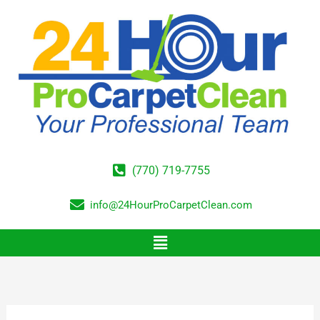
Skip
to
content
(770) 719-7755
info@24HourProCarpetClean.com
Menu