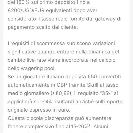
del 150 % sul primo deposito fino a
€200/USD/EUR equivalenti dopo aver
considerato il tasso reale fornito dal gateway di
pagamento scelto dal cliente.​
I requisiti di scommessa subiscono variazioni
significative quando entrare nella dinamica del
cambio live‑rate viene incorporata nel calcolo
dello wagering pool.
Se un giocatore italiano deposita €50 convertiti
automaticamente in GBP tramite Skrill al tasso
medio giornaliero (≈£0,88), il requisito “35x” si
applicherà sui £44 risultanti anziché sull’importo
originale espresso in euro.
Questa piccola discrepanza può aumentare
l’onere complessivo fino al 15‑20%​²​. Alcuni