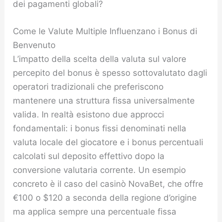
dei pagamenti globali?
Come le Valute Multiple Influenzano i Bonus di
Benvenuto
L’impatto della scelta della valuta sul valore
percepito del bonus è spesso sottovalutato dagli
operatori tradizionali che preferiscono
mantenere una struttura fissa universalmente
valida. In realtà esistono due approcci
fondamentali: i bonus fissi denominati nella
valuta locale del giocatore e i bonus percentuali
calcolati sul deposito effettivo dopo la
conversione valutaria corrente. Un esempio
concreto è il caso del casinò NovaBet, che offre
€100 o $120 a seconda della regione d’origine
ma applica sempre una percentuale fissa