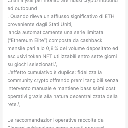
Chainalysis per monitorare flussi crypto inbound
ed outbound
. Quando rileva un afflusso significativo di ETH
proveniente dagli Stati Uniti,
lancia automaticamente una serie limitata
(“Ethereum Elite”) composta da cashback
mensile pari allo 0,8 % del volume depositato ed
esclusivi token NFT utilizzabili entro sette giorni
su giochi selezionati.\
L’effetto cumulativo è duplice: fidelizza la
community crypto offrendo premi tangibili senza
intervento manuale e mantiene bassissimi costi
operativi grazie alla natura decentralizzata della
rete.\
Le raccomandazioni operative raccolte da