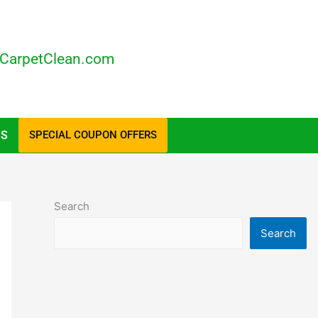
CarpetClean.com
US
SPECIAL COUPON OFFERS
Search
Search