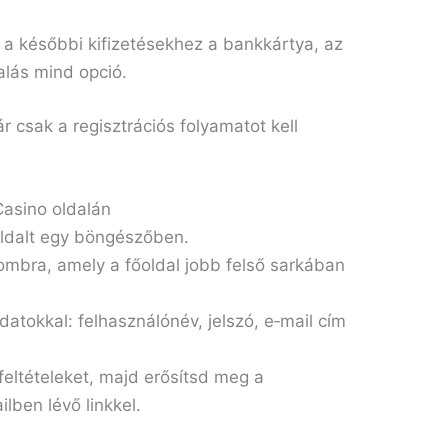
 a későbbi kifizetésekhez a bankkártya, az
alás mind opció.
r csak a regisztrációs folyamatot kell
Casino oldalán
ldalt egy böngészőben.
gombra, amely a főoldal jobb felső sarkában
adatokkal: felhasználónév, jelszó, e‑mail cím
feltételeket, majd erősítsd meg a
ilben lévő linkkel.