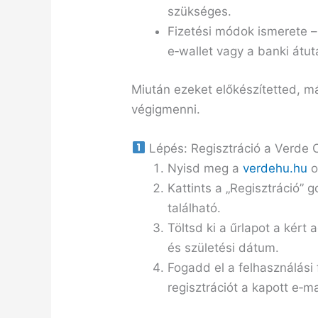
szükséges.
Fizetési módok ismerete –
e‑wallet vagy a banki átut
Miután ezeket előkészítetted, má
végigmenni.
Lépés: Regisztráció a Verde 
Nyisd meg a
verdehu.hu
o
Kattints a „Regisztráció” 
található.
Töltsd ki a űrlapot a kért 
és születési dátum.
Fogadd el a felhasználási 
regisztrációt a kapott e‑ma