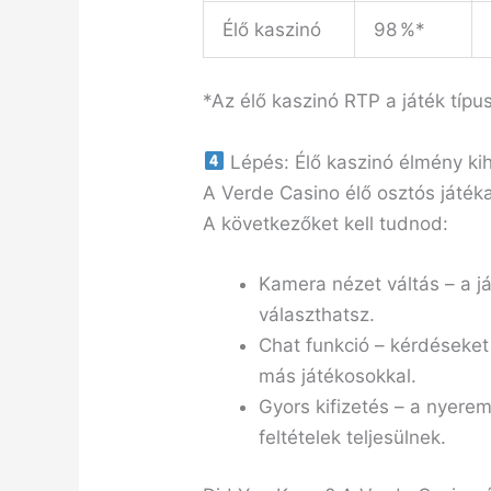
Élő kaszinó
98 %*
*Az élő kaszinó RTP a játék típus
Lépés: Élő kaszinó élmény ki
A Verde Casino élő osztós játék
A következőket kell tudnod:
Kamera nézet váltás – a já
választhatsz.
Chat funkció – kérdéseket
más játékosokkal.
Gyors kifizetés – a nyere
feltételek teljesülnek.