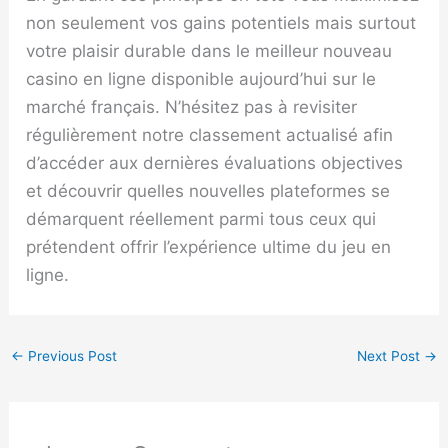
non seulement vos gains potentiels mais surtout
votre plaisir durable dans le meilleur nouveau
casino en ligne disponible aujourd’hui sur le
marché français. N’hésitez pas à revisiter
régulièrement notre classement actualisé afin
d’accéder aux dernières évaluations objectives
et découvrir quelles nouvelles plateformes se
démarquent réellement parmi tous ceux qui
prétendent offrir l’expérience ultime du jeu en
ligne.
←
Previous Post
Next Post
→