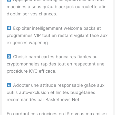
machines à sous qu’au blackjack ou roulette afin
d’optimiser vos chances.
Exploiter intelligemment welcome packs et
programmes VIP tout en restant vigilant face aux
exigences wagering.
Choisir parmi cartes bancaires fiables ou
cryptomonnaies rapides tout en respectant une
procédure KYC efficace.
Adopter une attitude responsable grâce aux
outils auto‑exclusion et limites budgétaires
recommandés par Basketnews.Net.
En gardant ces principes en tête vous maximisez