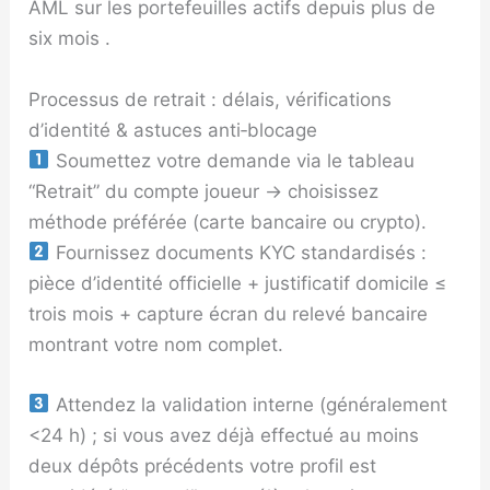
AML sur les portefeuilles actifs depuis plus de
six mois .
Processus de retrait : délais, vérifications
d’identité & astuces anti‑blocage
Soumettez votre demande via le tableau
“Retrait” du compte joueur → choisissez
méthode préférée (carte bancaire ou crypto).
Fournissez documents KYC standardisés :
pièce d’identité officielle + justificatif domicile ≤
trois mois + capture écran du relevé bancaire
montrant votre nom complet.
Attendez la validation interne (généralement
<24 h) ; si vous avez déjà effectué au moins
deux dépôts précédents votre profil est