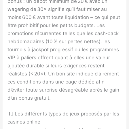
bonus : un dépôt minimum de 20 € avec un
wagering de 30× signifie qu’il faut miser au
moins 600 € avant toute liquidation – ce qui peut
être prohibitif pour les petits budgets. Les
promotions récurrentes telles que les cash‑back
hebdomadaires (10 % sur pertes nettes), les
tournois à jackpot progressif ou les programmes
VIP à paliers offrent quant à elles une valeur
ajoutée durable si leurs exigences restent
réalistes (< 20×). Un bon site indique clairement
ces conditions dans une page dédiée afin
d’éviter toute surprise désagréable après le gain
d’un bonus gratuit.
II️⃣ Les différents types de jeux proposés par les
casinos online