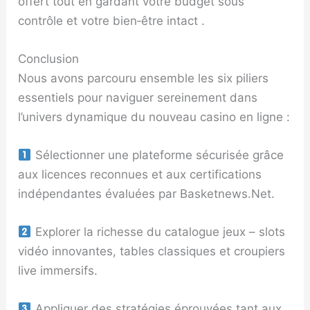
offert tout en gardant votre budget sous
contrôle et votre bien‑être intact .
Conclusion
Nous avons parcouru ensemble les six piliers
essentiels pour naviguer sereinement dans
l’univers dynamique du nouveau casino en ligne :
Sélectionner une plateforme sécurisée grâce
aux licences reconnues et aux certifications
indépendantes évaluées par Basketnews.Net.
Explorer la richesse du catalogue jeux – slots
vidéo innovantes, tables classiques et croupiers
live immersifs.
Appliquer des stratégies éprouvées tant aux