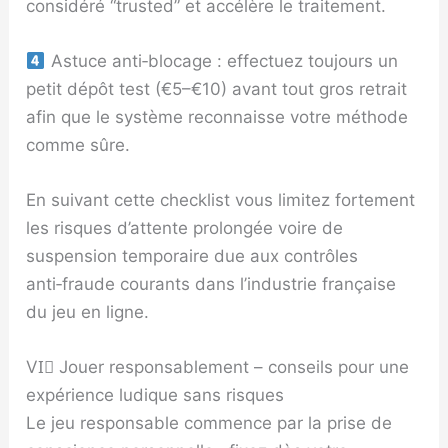
considéré “trusted” et accélère le traitement.
Astuce anti‑blocage : effectuez toujours un
petit dépôt test (€5–€10) avant tout gros retrait
afin que le système reconnaisse votre méthode
comme sûre.
En suivant cette checklist vous limitez fortement
les risques d’attente prolongée voire de
suspension temporaire due aux contrôles
anti‑fraude courants dans l’industrie française
du jeu en ligne.
VI️⃣ Jouer responsablement – conseils pour une
expérience ludique sans risques
Le jeu responsable commence par la prise de