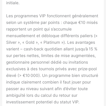
initiale.
Les programmes VIP fonctionnent généralement
selon un système par points : chaque €10 misés
rapportent un point qui s’accumule
mensuellement et débloque différents paliers («
Silver », « Gold », « Platinum »). Les avantages
varient – cash‑back quotidien allant jusqu’à 15 %
sur pertes nettes, limites de mise augmentées,
gestionnaire personnel dédié ou invitations
exclusives à des tournois privés avec prize‑pool
élevé (> €10 000). Un programme bien structuré
indique clairement combien il faut jouer pour
passer au niveau suivant afin d’éviter toute
ambiguïté lors du calcul du retour sur
investissement potentiel du statut VIP.