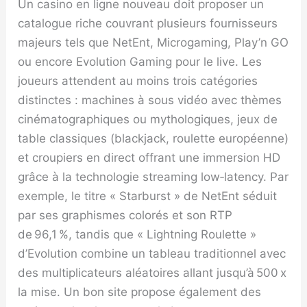
Un casino en ligne nouveau doit proposer un
catalogue riche couvrant plusieurs fournisseurs
majeurs tels que NetEnt, Microgaming, Play’n GO
ou encore Evolution Gaming pour le live. Les
joueurs attendent au moins trois catégories
distinctes : machines à sous vidéo avec thèmes
cinématographiques ou mythologiques, jeux de
table classiques (blackjack, roulette européenne)
et croupiers en direct offrant une immersion HD
grâce à la technologie streaming low‑latency. Par
exemple, le titre « Starburst » de NetEnt séduit
par ses graphismes colorés et son RTP
de 96,1 %, tandis que « Lightning Roulette »
d’Evolution combine un tableau traditionnel avec
des multiplicateurs aléatoires allant jusqu’à 500 x
la mise. Un bon site propose également des