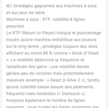
III️⃣ Stratégies gagnantes aux machines à sous
et aux jeux de table
Machines à sous : RTP, volatilité & lignes
payantes
Le RTP (Return to Player) indique le pourcentage
moyen qu’une machine redistribue aux joueurs
sur le long terme ; privilégiez toujours des slots
affichant au moins 96 % comme « Book of Dead
». La volatilité détermine la fréquence et
l’amplitude des gains : une volatilité élevée
génère peu de victoires mais potentiellement
massives (exemple : « Dead or Alive 2 »), tandis
qu’une volatilité basse assure des paiements
fréquents mais modestes (« Starburst »).
Analysez également le nombre de lignes
payantes : jouer toutes les lignes augmente vos