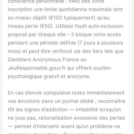
conscience personnelle : fixez dès votre
inscription une limite quotidienne maximale tant
au niveau dépôt (€100 typiquement) qu’au
niveau perte (€50). Utilisez l’outil auto‑exclusion
proposé par chaque site – il bloque votre accès
pendant une période définie (7 jours à plusieurs
mois) et peut être renforcé via des tiers tels que
Gamblers Anonymous France ou
JeuResponsable.gouv.fr qui offrent soutien
psychologique gratuit et anonyme.
En cas d’envie compulsive notez immédiatement
vos émotions dans un journal dédié ; reconnaître
tôt les signes d’addiction — irritabilité lorsqu’on
ne joue pas, rationalisation excessive des pertes
— permet d’intervenir avant qu’un problème ne