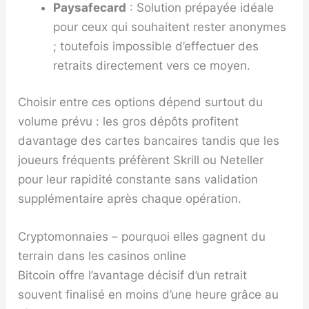
Paysafecard
: Solution prépayée idéale
pour ceux qui souhaitent rester anonymes
; toutefois impossible d’effectuer des
retraits directement vers ce moyen.
Choisir entre ces options dépend surtout du
volume prévu : les gros dépôts profitent
davantage des cartes bancaires tandis que les
joueurs fréquents préfèrent Skrill ou Neteller
pour leur rapidité constante sans validation
supplémentaire après chaque opération.
Cryptomonnaies – pourquoi elles gagnent du
terrain dans les casinos online
Bitcoin offre l’avantage décisif d’un retrait
souvent finalisé en moins d’une heure grâce au