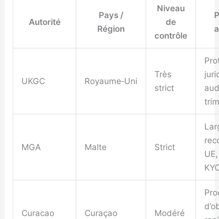
Niveau
Pays /
P
Autorité
de
Région
a
contrôle
Pro
Très
juri
UKGC
Royaume‑Uni
strict
aud
trim
Lar
rec
MGA
Malte
Strict
UE,
KYC
Pro
d’o
Curacao
Curaçao
Modéré