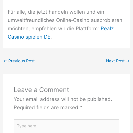
Für alle, die jetzt handeln wollen und ein
umweltfreundliches Online‑Casino ausprobieren
möchten, empfehlen wir die Plattform:
Realz
Casino spielen DE
.
←
Previous Post
Next Post
→
Leave a Comment
Your email address will not be published.
Required fields are marked
*
Type
here..