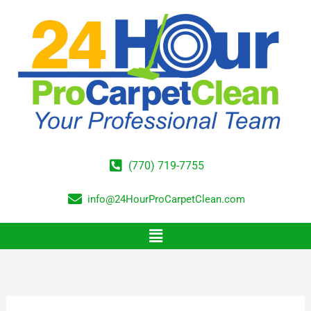
Skip
to
content
(770) 719-7755
info@24HourProCarpetClean.com
Menu