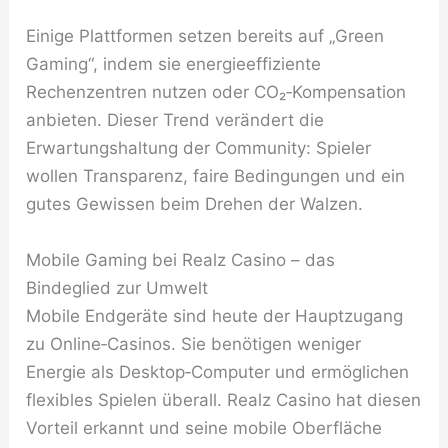
Einige Plattformen setzen bereits auf „Green
Gaming“, indem sie energieeffiziente
Rechenzentren nutzen oder CO₂‑Kompensation
anbieten. Dieser Trend verändert die
Erwartungshaltung der Community: Spieler
wollen Transparenz, faire Bedingungen und ein
gutes Gewissen beim Drehen der Walzen.
Mobile Gaming bei Realz Casino – das
Bindeglied zur Umwelt
Mobile Endgeräte sind heute der Hauptzugang
zu Online‑Casinos. Sie benötigen weniger
Energie als Desktop‑Computer und ermöglichen
flexibles Spielen überall. Realz Casino hat diesen
Vorteil erkannt und seine mobile Oberfläche