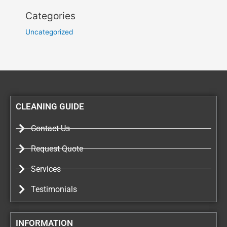
Categories
Uncategorized
CLEANING GUIDE
Contact Us
Request Quote
Services
Testimonials
INFORMATION