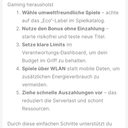
Gaming herausholst
Wähle umweltfreundliche Spiele
– achte
auf das „Eco“-Label im Spielkatalog.
Nutze den Bonus ohne Einzahlung
–
starte risikofrei und teste neue Titel.
Setze klare Limits
im
Verantwortungs‑Dashboard, um dein
Budget im Griff zu behalten.
Spiele über WLAN
statt mobile Daten, um
zusätzlichen Energieverbrauch zu
vermeiden.
Ziehe schnelle Auszahlungen vor
– das
reduziert die Serverlast und schont
Ressourcen.
Durch diese einfachen Schritte unterstützt du