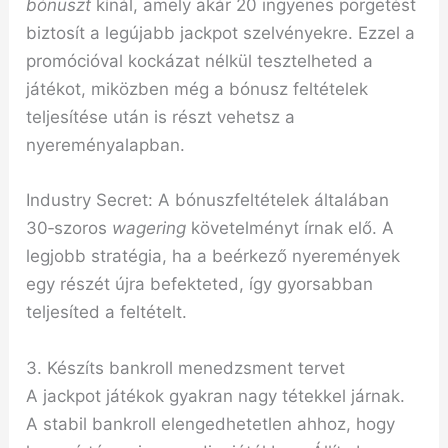
bónuszt
kínál, amely akár 20 ingyenes pörgetést
biztosít a legújabb jackpot szelvényekre. Ezzel a
promócióval kockázat nélkül tesztelheted a
játékot, miközben még a bónusz feltételek
teljesítése után is részt vehetsz a
nyereményalapban.
Industry Secret: A bónuszfeltételek általában
30‑szoros
wagering
követelményt írnak elő. A
legjobb stratégia, ha a beérkező nyeremények
egy részét újra befekteted, így gyorsabban
teljesíted a feltételt.
3. Készíts bankroll menedzsment tervet
A jackpot játékok gyakran nagy tétekkel járnak.
A stabil bankroll elengedhetetlen ahhoz, hogy