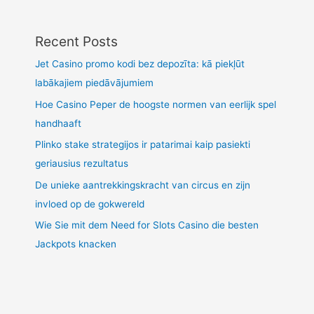
Recent Posts
Jet Casino promo kodi bez depozīta: kā piekļūt
labākajiem piedāvājumiem
Hoe Casino Peper de hoogste normen van eerlijk spel
handhaaft
Plinko stake strategijos ir patarimai kaip pasiekti
geriausius rezultatus
De unieke aantrekkingskracht van circus en zijn
invloed op de gokwereld
Wie Sie mit dem Need for Slots Casino die besten
Jackpots knacken