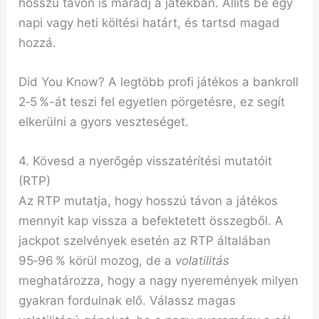
hosszú távon is maradj a játékban. Állíts be egy
napi vagy heti költési határt, és tartsd magad
hozzá.
Did You Know? A legtöbb profi játékos a bankroll
2‑5 %-át teszi fel egyetlen pörgetésre, ez segít
elkerülni a gyors veszteséget.
4. Kövesd a nyerőgép visszatérítési mutatóit
(RTP)
Az RTP mutatja, hogy hosszú távon a játékos
mennyit kap vissza a befektetett összegből. A
jackpot szelvények esetén az RTP általában
95‑96 % körül mozog, de a
volatilitás
meghatározza, hogy a nagy nyeremények milyen
gyakran fordulnak elő. Válassz magas