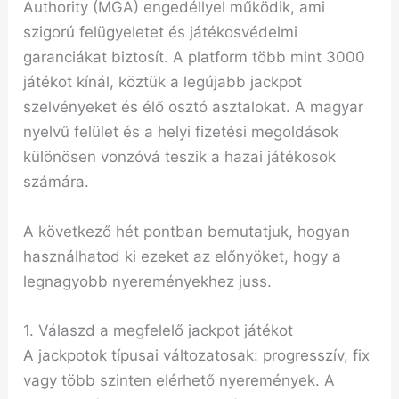
Authority (MGA) engedéllyel működik, ami
szigorú felügyeletet és játékosvédelmi
garanciákat biztosít. A platform több mint 3000
játékot kínál, köztük a legújabb jackpot
szelvényeket és élő osztó asztalokat. A magyar
nyelvű felület és a helyi fizetési megoldások
különösen vonzóvá teszik a hazai játékosok
számára.
A következő hét pontban bemutatjuk, hogyan
használhatod ki ezeket az előnyöket, hogy a
legnagyobb nyereményekhez juss.
1. Válaszd a megfelelő jackpot játékot
A jackpotok típusai változatosak: progresszív, fix
vagy több szinten elérhető nyeremények. A