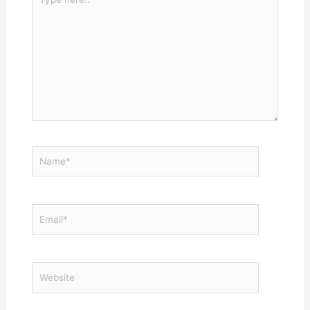
here..
Name*
Email*
Website