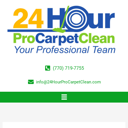
Skip
to
content
(770) 719-7755
info@24HourProCarpetClean.com
Menu