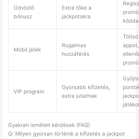
Regisz
Üdvözlő
Extra tőke a
promó
bónusz
jackpotokra
kódda
Töltsd
Rugalmas
appot,
Mobil játék
hozzáférés
ellenő
promó
Gyűjts
Gyorsabb kifizetés,
ponto
VIP program
extra jutalmak
jackpo
játéko
Gyakran ismételt kérdések (FAQ)
Q: Milyen gyorsan történik a kifizetés a jackpot