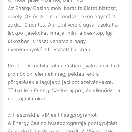
Az Energy Casino mobilbarát felületet biztosít,
amely iOS és Android rendszereken egyaránt
zökkenőmentes. A mobil verzió ugyanazokat a
jackpot játékokat kínálja, mint a desktop, így
útközben is részt vehetsz a nagy
nyereményekért folytatott harcban.
Pro Tip: A mobilalkalmazásban gyakran exkluzív
promóciók jelennek meg, például extra
pörgetések a legújabb jackpot szelvényekre.
Töltsd le a
Energy Casino
appot, és ellenőrizd a
napi ajánlatokat.
7. Használd a VIP és hűségprogramot
A Energy Casino hűségprogramja pontgyűjtést
és exkluzív jutalmakat biztosít. A VIP szintek