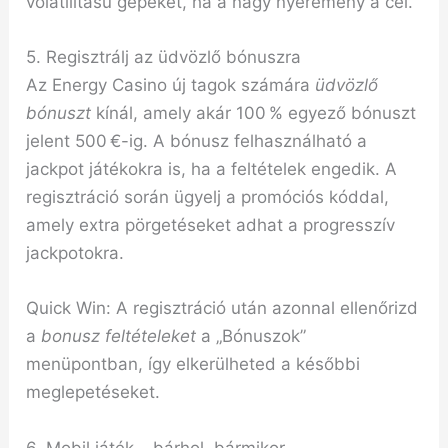
volatilitású gépeket, ha a nagy nyeremény a cél.
5. Regisztrálj az üdvözlő bónuszra
Az Energy Casino új tagok számára
üdvözlő
bónuszt
kínál, amely akár 100 % egyező bónuszt
jelent 500 €-ig. A bónusz felhasználható a
jackpot játékokra is, ha a feltételek engedik. A
regisztráció során ügyelj a promóciós kóddal,
amely extra pörgetéseket adhat a progresszív
jackpotokra.
Quick Win: A regisztráció után azonnal ellenőrizd
a
bonusz feltételeket
a „Bónuszok”
menüpontban, így elkerülheted a későbbi
meglepetéseket.
6. Mobil játék – bárhol, bármikor