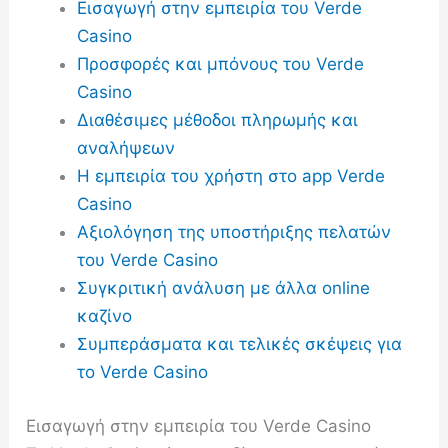
Εισαγωγή στην εμπειρία του Verde
Casino
Προσφορές και μπόνους του Verde
Casino
Διαθέσιμες μέθοδοι πληρωμής και
αναλήψεων
Η εμπειρία του χρήστη στο app Verde
Casino
Αξιολόγηση της υποστήριξης πελατών
του Verde Casino
Συγκριτική ανάλυση με άλλα online
καζίνο
Συμπεράσματα και τελικές σκέψεις για
το Verde Casino
Εισαγωγή στην εμπειρία του Verde Casino