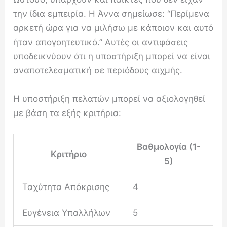
την ίδια εμπειρία. Η Άννα σημείωσε: “Περίμενα
αρκετή ώρα για να μιλήσω με κάποιον και αυτό
ήταν απογοητευτικό.” Αυτές οι αντιφάσεις
υποδεικνύουν ότι η υποστήριξη μπορεί να είναι
αναποτελεσματική σε περιόδους αιχμής.
Η υποστήριξη πελατών μπορεί να αξιολογηθεί
με βάση τα εξής κριτήρια:
Βαθμολογία (1-
Κριτήριο
5)
Ταχύτητα Απόκρισης
4
Ευγένεια Υπαλλήλων
5