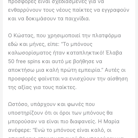
προσφορές είναι σχεδιασμένες για να
ενθαρρύνουν τους νέους παίκτες να εγγραφούν
και να δοκιμάσουν τα παιχνίδια.
Ο Κώστας, που χρησιμοποιεί την πλατφόρμα
εδώ και μήνες, είπε: “Το μπόνους
καλωσορίσματος ήταν καταπληκτικό! Έλαβα
50 free spins και αυτό με βοήθησε να
αποκτήσω μια καλή πρώτη εμπειρία.” Αυτές οι
προσφορές φαίνεται να ενισχύουν την αίσθηση
της αξίας για τους παίκτες.
Ωστόσο, υπάρχουν και φωνές που
υποστηρίζουν ότι οι όροι των μπόνους θα
μπορούσαν να είναι πιο διαφανείς. Η Μαρία
ανέφερε: “Ενώ το μπόνους είναι καλό, οι