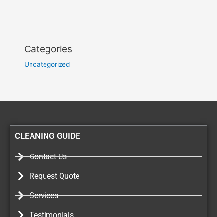
Categories
Uncategorized
CLEANING GUIDE
Contact Us
Request Quote
Services
Testimonials