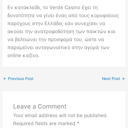
Εν κατακλείδι, το Verde Casino έχει τη
δυνατότητα να γίνει ένας από τους κορυφαίους
παρόχους στην Ελλάδα, εάν συνεχίσει να
ακούει την ανατροφοδότηση των παικτών και
να βελτιώνει την προσφορά του, ώστε να
παραμείνει ανταγωνιστικό στην αγορά των
online καζίνο.
←
Previous Post
Next Post
→
Leave a Comment
Your email address will not be published.
Required fields are marked
*