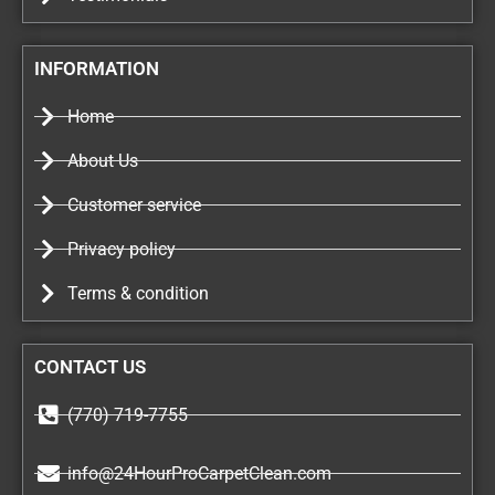
INFORMATION
Home
About Us
Customer service
Privacy policy
Terms & condition
CONTACT US
(770) 719-7755
info@24HourProCarpetClean.com