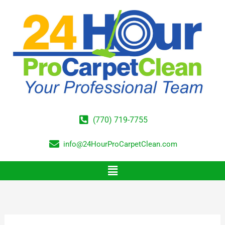
Skip
to
content
(770) 719-7755
info@24HourProCarpetClean.com
Menu