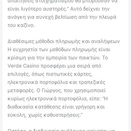
απαιτήσεις στοιχηματισμού θα μπορούσαν να
είναι λιγότερο αυστηρές.” Αυτό δείχνει την
ανάγκη για συνεχή βελτίωση από την πλευρά
του καζίνο.
Διαθέσιμες μέθοδοι πληρωμής και αναλήψεων
Η ευχρηστία των μεθόδων πληρωμής είναι
κρίσιμη για την εμπειρία των παικτών. Το
Verde Casino προσφέρει μια σειρά από
επιλογές, όπως πιστωτικές κάρτες,
ηλεκτρονικά πορτοφόλια και τραπεζικές
μεταφορές. Ο Γιώργος, που χρησιμοποιεί
κυρίως ηλεκτρονικά πορτοφόλια, είπε: “Η
διαδικασία κατάθεσης είναι γρήγορη και
εύκολη, χωρίς καθυστερήσεις.”