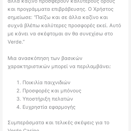
άλλα καζίνο προσφέρουν καλύτερους όρους
και προγράμματα επιβράβευσης. Ο Χρήστος
σημείωσε: “Παίζω και σε άλλα καζίνο και
συχνά βλέπω καλύτερες προσφορές εκεί. Αυτό
με κάνει να σκέφτομαι αν θα συνεχίσω στο
Verde.”
Μια ανασκόπηση των βασικών
χαρακτηριστικών μπορεί να περιλαμβάνει:
Ποικιλία παιχνιδιών
Προσφορές και μπόνους
Υποστήριξη πελατών
Ευχρηστία εφαρμογής
Συμπεράσματα και τελικές σκέψεις για το
Verde Casino